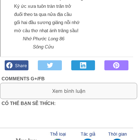
Ký ức xưa tuôn tràn trăn trở
đuổi theo ta qua nửa địa cầu
gối hai đầu sương giăng nỗi nhớ
mờ câu thơ nhạt ánh trăng sầu!
Nhớ Phước Long 86
Sông Cửu
Sương giăng nỗi nhớ- Sông Cửu - Góc kỷ niệm Phố núi và
bạn bè. Chút gì để nhớ!
Share
COMMENTS G+/FB
0 Comment:
CÓ THỂ BẠN SẼ THÍCH: