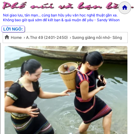
Nơi giao lưu, tản mạn... cùng bạn hữu yêu văn học nghệ thuật gần xa.
Không bao giờ quá sớm để kết bạn & quá muộn để yêu - Sandy Wilson
LỜI NGỎ:
Home
›
A.Thơ 49 (2401-2450)
›
Sương giăng nỗi nhớ- Sông
Sương giăng nỗi nhớ- Sông Cửu
Cửu