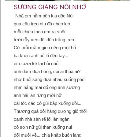
SƯƠNG GIĂNG NỖI NHỚ
Nhà em nằm bên kia dốc Núi
qua cầu treo níu đá cheo leo
mỗi chiều theo em ra suối
tưới rẫy ven đồi đến trăng treo.
Cứ mỗi mầm gieo riêng một hố
ba khen anh bỏ lổ đều tay...
em cười kề tai hỏi nhỏ
anh dám đua hong, coi ai thua ai?
nhớ buổi sáng đưa nhau xuống phố
nhìn nắng mai đổ óng ánh sương
anh hái lan rừng mới nở
cài tóc các cô gùi bắp xuống đồi...
Thương quá đỗi hàng dương gió thổi
cạnh nhà sàn rẽ lối lên ngàn
cô sơn nữ gùi than xuống núi
đổi muối về... chia khắp buôn làng.