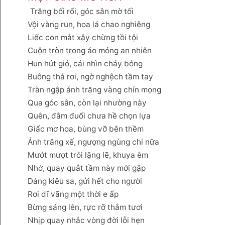
Trăng bối rối, góc sân mờ tối
Vội vàng run, hoa lá chao nghiêng
Liếc con mắt xây chừng tồi tội
Cuộn tròn trong áo mỏng an nhiên
Hun hút gió, cái nhìn cháy bỏng
Buông thả rơi, ngờ nghệch tầm tay
Tràn ngập ánh trăng vàng chín mọng
Qua góc sân, còn lại nhường này
Quên, đắm đuối chưa hề chọn lựa
Giấc mơ hoa, bùng vỡ bên thềm
Ánh trăng xế, ngượng ngùng chi nữa
Mướt mượt trôi lặng lẽ, khuya êm
Nhớ, quay quắt tầm này mới gặp
Dáng kiêu sa, gửi hết cho người
Rơi dĩ vãng một thời e ấp
Bừng sáng lên, rực rỡ thắm tươi
Nhịp quay nhắc vòng đời lỗi hẹn