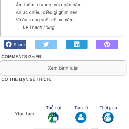
Âm thầm ru vọng mãi ngàn năm
Ẩn ức chiều, điều gì ghìm nén
Vỡ òa trong suốt cõi xa xăm ...
Lê Thanh Hùng
Một giấc mơ hoa- Lê Thanh Hùng - Góc kỷ niệm Phố núi và
bạn bè. Chút gì để nhớ!
Share
COMMENTS G+/FB
0 Comment:
CÓ THỂ BẠN SẼ THÍCH:
Mục lục: