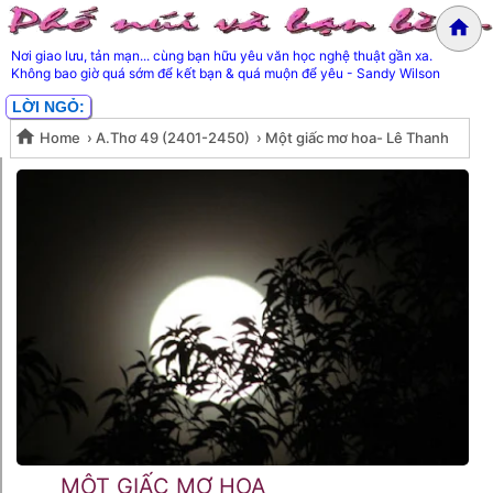
Nơi giao lưu, tản mạn... cùng bạn hữu yêu văn học nghệ thuật gần xa.
Không bao giờ quá sớm để kết bạn & quá muộn để yêu - Sandy Wilson
LỜI NGỎ:
Home
›
A.Thơ 49 (2401-2450)
›
Một giấc mơ hoa- Lê Thanh
Một giấc mơ hoa- Lê Thanh
Hùng
Hùng
MỘT GIẤC MƠ HOA