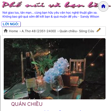
Nơi giao lưu, tản mạn... cùng bạn hữu yêu văn học nghệ thuật gần xa.
Không bao giờ quá sớm để kết bạn & quá muộn để yêu - Sandy Wilson
LỜI NGỎ:
Home
›
A.Thơ 48 (2351-2400)
›
Quán chiều- Sông Cửu
Quán chiều- Sông Cửu
QUÁN CHIỀU