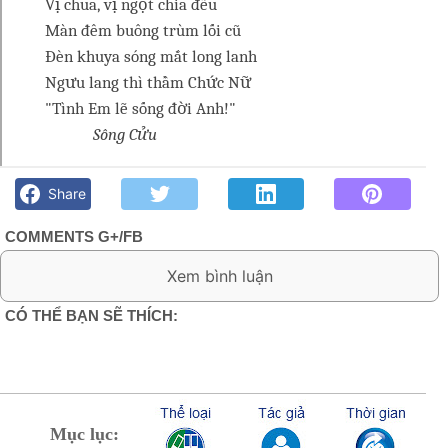
Vị chua, vị ngọt chia đều
Màn đêm buông trùm lối cũ
Đèn khuya sóng mắt long lanh
Ngưu lang thì thầm Chức Nữ
"Tình Em lẽ sống đời Anh!"
Sông Cửu
Quán chiều- Sông Cửu - Góc kỷ niệm Phố núi và bạn bè.
Chút gì để nhớ!
Share
COMMENTS G+/FB
0 Comment:
CÓ THỂ BẠN SẼ THÍCH:
Mục lục: