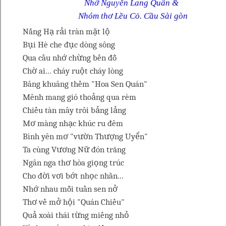
Nhớ Nguyễn Lang Quân &
Nhóm thơ Lều Cỏ. Cầu Sài gòn
Nắng Hạ rải tràn mặt lộ
Bụi Hè che đục dòng sông
Qua cầu nhớ chừng bến đỗ
Chờ ai... cháy ruột cháy lòng
Bâng khuâng thềm "Hoa Sen Quán"
Mênh mang gió thoảng qua rèm
Chiều tàn mây trôi bảng lảng
Mơ màng nhạc khúc ru đêm
Bình yên mơ "vườn Thượng Uyển"
Ta cùng Vương Nữ đón trăng
Ngân nga thơ hòa giọng trúc
Cho đời vơi bớt nhọc nhằn...
Nhớ nhau mỗi tuần sen nở
Thơ về mở hội "Quán Chiều"
Quả xoài thái từng miếng nhỏ