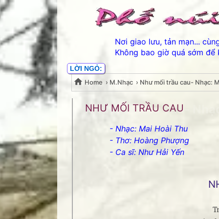
Nơi giao lưu, tản mạn... cù
Không bao giờ quá sớm để 
LỜI NGỎ:
Home
›
M.Nhạc
›
Như mối trầu cau- Nhạc: 
Như mối trầu cau- Nhạc
NHƯ MỐI TRẦU CAU
- Nhạc: Mai Hoài Thu
- Thơ: Hoàng Phượng
- Ca sĩ: Như Hải Yến
N
T