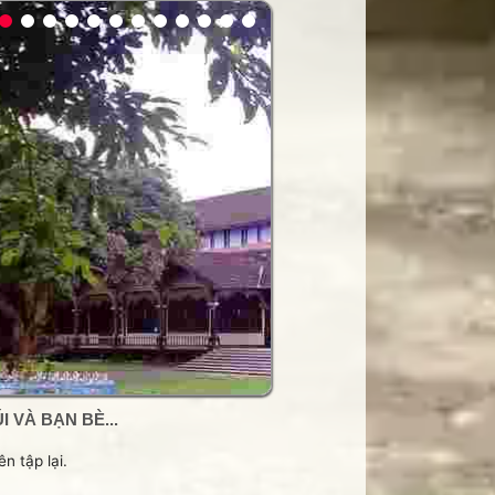
 VÀ BẠN BÈ...
n tập lại.