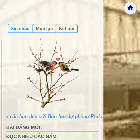
Xin chào
Mục lục
Kết nối
a sĩ: Như Hải Yến
đến với Bản lưu dự phòng Phố núi và bạn bè...
BÀI ĐĂNG MỚI:
ĐỌC NHIỀU CÁC NĂM: