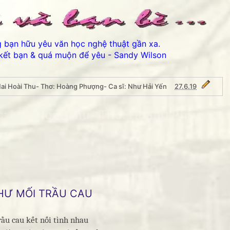
ng bạn hữu yêu văn học nghệ thuật gần xa.
kết bạn & quá muộn để yêu - Sandy Wilson
Mai Hoài Thu- Thơ: Hoàng Phượng- Ca sĩ: Như Hải Yến
27.6.19
: Mai Hoài Thu- Thơ: Hoàng Phượng- C
▶
Thân ái chào các bạn 
HƯ MỐI TRẦU CAU
rầu cau kết nối tình nhau