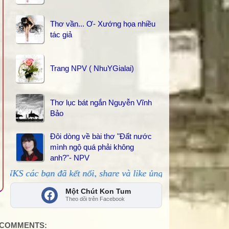
và bạn bè. Chút gì để nhớ!
Thơ vần... Ơ- Xướng họa nhiều
tác giả
Trang NPV ( NhuYGialai)
Thơ lục bát ngắn Nguyễn Vĩnh
Bảo
Đôi dòng về bài thơ "Đất nước
mình ngộ quá phải không
anh?"- NPV
n đã kết nối, share và like ủng hộ!
Một Chút Kon Tum
Theo dõi trên Facebook
COMMENTS: