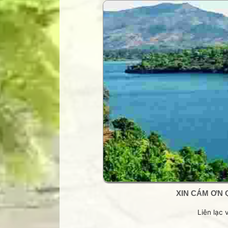
Trang Phạm Duy
Trang thơ Hoàng Nguyên Chươn
Trang thơ Thụy Du
Trang thơ+ Luân Hoán
Trang VHNT Thanh niên
Truyện.com
Văn chương Việt
XIN CÁM ƠN 
Liên lạc 