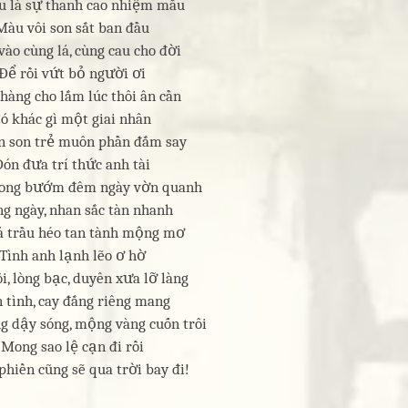
ầu là sự thanh cao nhiệm mầu
Màu vôi son sắt ban đầu
vào cùng lá, cùng cau cho đời
Để rồi vứt bỏ người ơi
hàng cho lắm lúc thôi ân cần
ó khác gì một giai nhân
n son trẻ muôn phần đắm say
Đón đưa trí thức anh tài
 ong bướm đêm ngày vờn quanh
g ngày, nhan sắc tàn nhanh
á trầu héo tan tành mộng mơ
Tình anh lạnh lẽo ơ hờ
i, lòng bạc, duyên xưa lỡ làng
 tình, cay đắng riêng mang
g dậy sóng, mộng vàng cuốn trôi
Mong sao lệ cạn đi rồi
hiền cũng sẽ qua trời bay đi!