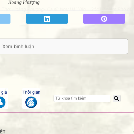
Hoàng Phượng
 Thơ: Hoàng Phượng- Ca sĩ: Như Hải Yến - Góc kỷ niệm Phố núi 
THANKS các bạ
KẾT