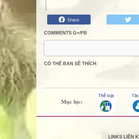
Như mối trầu cau- Nhạc: Mai Hoài Thu-
Share
COMMENTS G+/FB
0 Comment:
CÓ THỂ BẠN SẼ THÍCH:
Mục lục:
LINKS LIÊN 