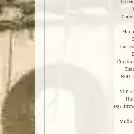
Lá tr
Cuốn 
Phũ p
C
Lúc cò
Dập dìu
Thán
Như l
Như vô
Hận
Đại dươn
Muộn p