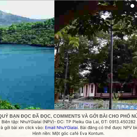
g
QUÝ BẠN ĐỌC ĐÃ ĐỌC, COMMENTS VÀ GỞI BÀI CHO PHỐ NÚI
Biên tập: NhuYGialai (NPV)- ĐC: TP Pleiku Gia Lai, ĐT: 0913.450282
và gởi bài xin click vào:
Email NhuYGialai
. Bài đăng có thể được NPV biê
Hình nền: Một góc café Eva Kontum.