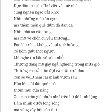
Đọc dăm ba câu Thơ viết về quê nhà
cũng nghẹn ngào bật khóc
Nhìn những món ăn ngon
mà thèm món quê đậm đà dân dã
Nhìn phố xá rộn ràng
mà mơ về chốn cũ yêu thương...
Bao lâu rồi... không về lại quê hương
Có hôm giật thót người
khi nghe tin bão về xóm nhỏ
Thương dáng mẹ gầy ngả nghiêng trong mưa gió
Thương cha tảo tần đội cả một trời đau
Con sẽ về...thăm lại mảnh vườn sau
Hôn lên dãi đất quê nhà
thơm mùi của nắng
Ôm con trâu già nhởn nhơ trên bờ đê bình lặng
Đắm mình dưới lòng sông
mà vùng vẫy hệt còn thơ