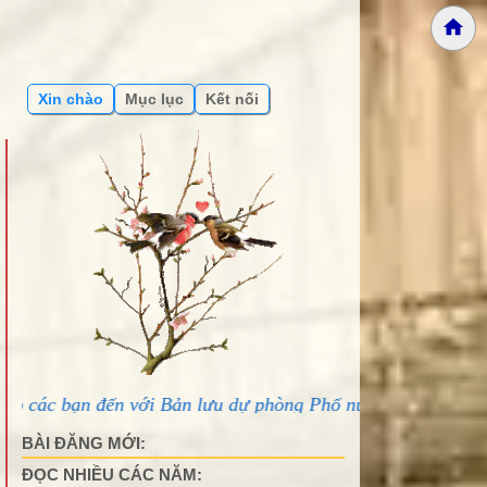
Xin chào
Mục lục
Kết nối
với Bản lưu dự phòng Phố núi và bạn bè...
BÀI ĐĂNG MỚI:
ĐỌC NHIỀU CÁC NĂM: