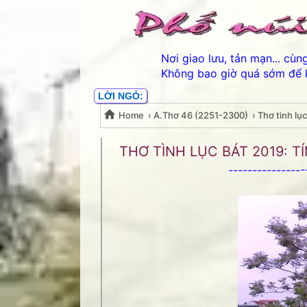
Nơi giao lưu, tản mạn... cù
Không bao giờ quá sớm để 
LỜI NGỎ:
Home
›
A.Thơ 46 (2251-2300)
›
Thơ tình lụ
Thơ tình lục bát 2019:
THƠ TÌNH LỤC BÁT 2019: TÍ
---------------