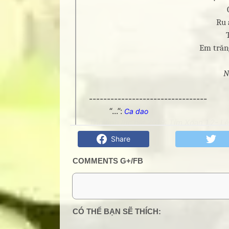
Ru 
Em trăng
N
---------------------------------
“...”:
Ca dao
Thơ tình lục bát 2019: Tím Xoan 1,2- L
Share
COMMENTS G+/FB
0 Comment:
CÓ THỂ BẠN SẼ THÍCH: