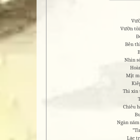
Vườ
Vườn tôi
Đ
Bến th
Nhìn s
Hoàn
Mịt mờ
Kiế
Thì xin 
Chiều h
Bu
Ngàn năm 
“Tì
Lạc tr