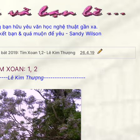
ng bạn hữu yêu văn học nghệ thuật gần xa.
kết bạn & quá muộn để yêu - Sandy Wilson
c bát 2019: Tím Xoan 1,2- Lê Kim Thượng
26.4.19
 Tím Xoan 1,2- Lê Kim Thượng
M XOAN: 1, 2
-----Lê Kim Thượng-------------------
Thân ái chào các bạn đến 