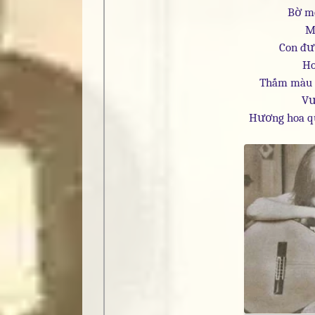
Bờ m
M
Con đư
Ho
Thắm màu 
Vư
Hương hoa qu