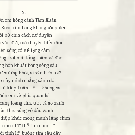
2.
n em hồng cánh Tầm Xuân
 Xoan tím bâng khâng ưu phiền
ôi bờ chia cách nợ duyên
ì vẫn đợi, mà thuyền biệt tăm
Bên sông có Kẻ lặng câm
ông trôi mãi lặng thầm về đâu
g hôn khuất bóng sông sâu
 sương khói, ai sầu hơn tôi?
p này mình chẳng sánh đôi
tới kiếp Luân Hồi... không xa...
Tiễn em về phía quan hà
oang loang tím, ướt tà áo xanh
ồn thiu sóng vỗ đầu gành
điệp khúc mong manh lặng chìm
m em như thể tìm chim...”
ôi tình lỡ, buồng tim sầu đầy