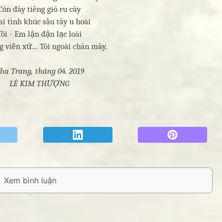
Còn đây tiếng gió ru cây
ai tình khúc sầu tây u hoài
Tôi - Em lận đận lạc loài
 viễn xứ... Tôi ngoài chân mây.
ha Trang, tháng 04. 2019
LÊ KIM THƯỢNG
ê Kim Thượng - Góc kỷ niệm Phố núi và bạn bè. Chút gì để nhớ!