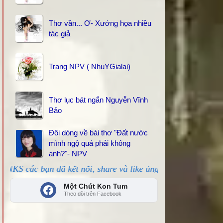
Thơ vần... Ơ- Xướng họa nhiều
tác giả
Trang NPV ( NhuYGialai)
Thơ lục bát ngắn Nguyễn Vĩnh
Bảo
Đôi dòng về bài thơ "Đất nước
mình ngộ quá phải không
anh?"- NPV
đã kết nối, share và like ủng hộ!
Một Chút Kon Tum
Theo dõi trên Facebook