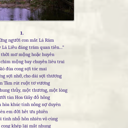
1.
ững người con mắt Lá Răm
Lá Liễu đáng trăm quan tiền...”
 thời mơ mộng hoặc huyền
 chim mộng bay chuyền liêu trai
Gió đùa cong sợi tóc mai
ng sợi nhớ, cho dài sợi thương
n Tằm rút ruột tơ vương
hung thủy, một thương, một lòng
ới tàn Hoa Giấy đỏ hồng
m hòa khúc tình nồng nợ duyên
ên em đời hết ưu phiền
ôi tình nhỏ hồn nhiên vô cùng
 cong khép lại mắt nhung