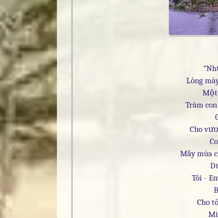
“Nh
Lông mày 
Một
Trăm con
Cho vươ
Co
Mấy mùa c
Dư
Tôi - E
B
Cho t
Mi