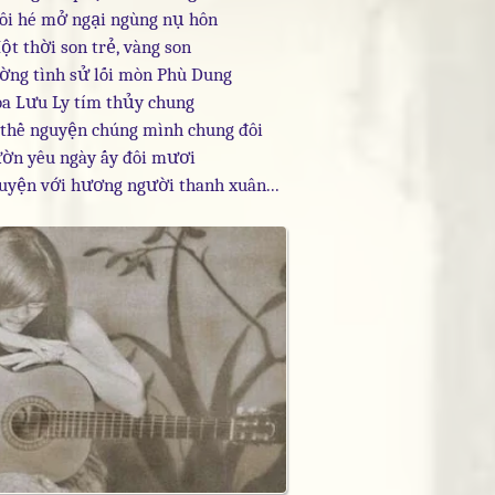
ôi hé mở ngại ngùng nụ hôn
ột thời son trẻ, vàng son
ờng tình sử lối mòn Phù Dung
a Lưu Ly tím thủy chung
thề nguyện chúng mình chung đôi
ờn yêu ngày ấy đôi mươi
yện với hương người thanh xuân...
THANKS các bạn 