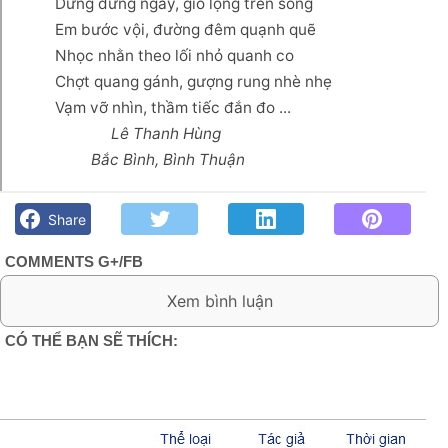
Dửng dưng ngày, gió lộng trên sông
Em bước vội, đường đêm quạnh quẽ
Nhọc nhằn theo lối nhỏ quanh co
Chợt quang gánh, gượng rung nhè nhẹ
Vạm vỡ nhìn, thầm tiếc đắn đo ...
Lê Thanh Hùng
Bắc Bình, Bình Thuận
Đêm trên bãi Phú Hài- Lê Thanh Hùng - Góc kỷ niệm Phố núi
và bạn bè. Chút gì để nhớ!
Share
COMMENTS G+/FB
0 Comment:
CÓ THỂ BẠN SẼ THÍCH: