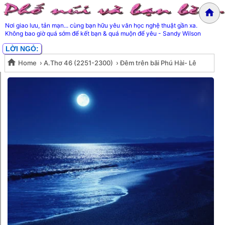
Nơi giao lưu, tản mạn... cùng bạn hữu yêu văn học nghệ thuật gần xa.
Không bao giờ quá sớm để kết bạn & quá muộn để yêu - Sandy Wilson
LỜI NGỎ:
Home
›
A.Thơ 46 (2251-2300)
›
Đêm trên bãi Phú Hài- Lê
Đêm trên bãi Phú Hài- Lê Thanh
Thanh Hùng
Hùng