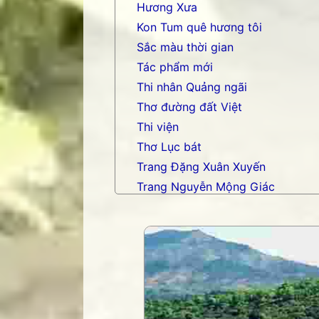
Hương Xưa
Kon Tum quê hương tôi
Sắc màu thời gian
Tác phẩm mới
Thi nhân Quảng ngãi
Thơ đường đất Việt
Thi viện
Thơ Lục bát
Trang Đặng Xuân Xuyến
Trang Nguyễn Mộng Giác
Trang nhạc Võ Tá Hân
Trang Phạm Duy
Trang thơ Hoàng Nguyên Chươn
Trang thơ Thụy Du
Trang thơ+ Luân Hoán
Trang VHNT Thanh niên