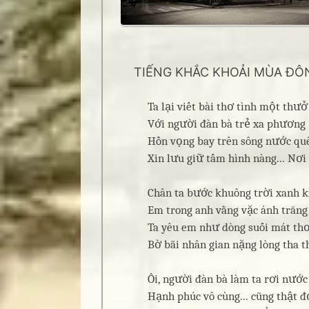
TIẾNG KHẮC KHOẢI MÙA ĐÔ
Ta lại viết bài thơ tình một thưở
Với người đàn bà trẻ xa phương
Hồn vọng bay trên sông nước q
Xin lưu giữ tấm hình nàng... Nơi tr
Chân ta bước khuông trời xanh kì
Em trong anh vằng vặc ánh trăn
Ta yêu em như dòng suối mát t
Bờ bãi nhân gian nặng lòng tha th
Ôi, người đàn bà làm ta rơi nướ
Hạnh phúc vô cùng... cũng thật đớ