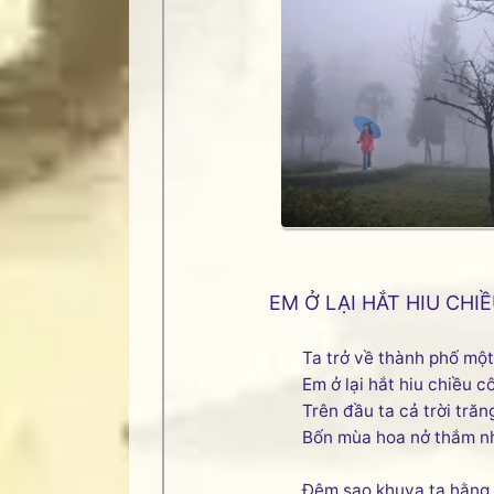
EM Ở LẠI HẮT HIU CHI
Ta trở về thành phố một
Em ở lại hắt hiu chiều cô
Trên đầu ta cả trời trăn
Bốn mùa hoa nở thắm n
Đêm sao khuya ta hằng 