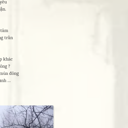
 yêu
đận.
 tâm
g trần
p khác
hông ?
 mùa đông
nh ...
THANKS các bạn đã