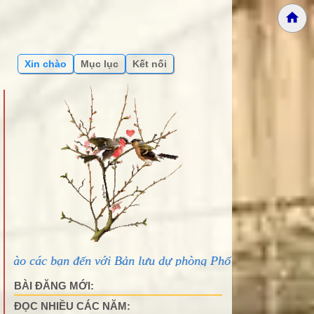
Xin chào
Mục lục
Kết nối
 với Bản lưu dự phòng Phố núi và bạn bè...
BÀI ĐĂNG MỚI:
ĐỌC NHIỀU CÁC NĂM: