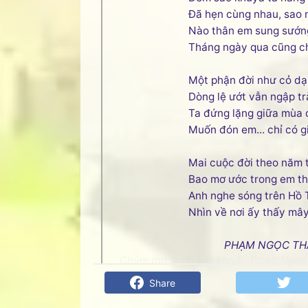
Đã hẹn cùng nhau, sao 
Nào thân em sung sướng
Tháng ngày qua cũng c
Một phận đời như cỏ dạ
Dòng lệ ướt vẫn ngập tr
Ta đứng lặng giữa mùa 
Muốn đón em... chỉ có gi
Mai cuộc đời theo năm 
Bao mơ ước trong em t
Anh nghe sóng trên Hồ 
Nhìn về nơi ấy thấy mây t
PHẠM NGỌC TH
Chùm thơ tình khắc khoải- Phạm Ngọc T
Share