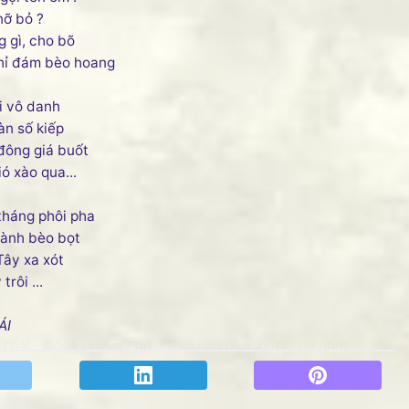
nỡ bỏ ?
 gì, cho bõ
hỉ đám bèo hoang
i vô danh
àn số kiếp
đông giá buốt
ó xào qua...
tháng phôi pha
hành bèo bọt
Tây xa xót
rôi ...
ÁI
hái - Góc kỷ niệm Phố núi và bạn bè. Chút gì để nhớ!