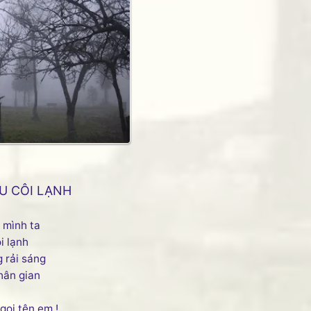
ỀU CÔI LẠNH
 mình ta
i lạnh
g rải sáng
hân gian
gọi tên em !