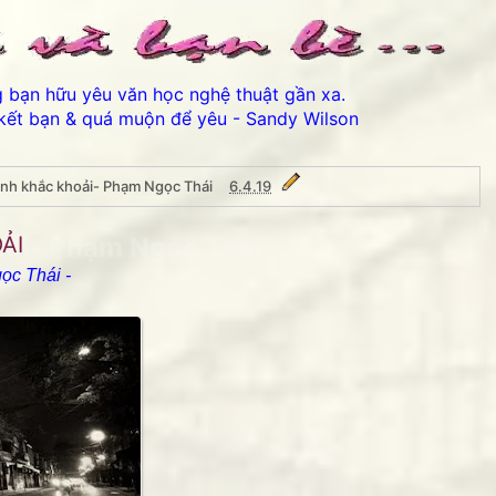
ng bạn hữu yêu văn học nghệ thuật gần xa.
kết bạn & quá muộn để yêu - Sandy Wilson
ình khắc khoải- Phạm Ngọc Thái
6.4.19
oải- Phạm Ngọc Thái
OẢI
ọc Thái -
Thân ái chào các bạn đến