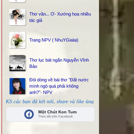
Thơ vần... Ơ- Xướng họa nhiều
tác giả
Trang NPV ( NhuYGialai)
Thơ lục bát ngắn Nguyễn Vĩnh
Bảo
Đôi dòng về bài thơ "Đất nước
mình ngộ quá phải không
anh?"- NPV
 kết nối, share và like ủng hộ!
Một Chút Kon Tum
Theo dõi trên Facebook