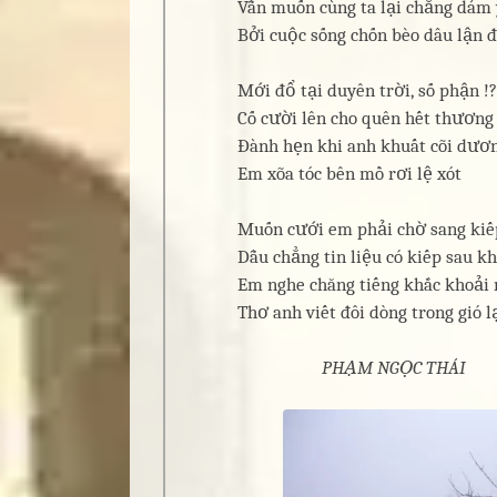
Vẫn muốn cùng ta lại chẳng dám
Bởi cuộc sống chốn bèo dâu lận 
Mới đổ tại duyên trời, số phận !?
Cố cười lên cho quên hết thương
Đành hẹn khi anh khuất cõi dươn
Em xõa tóc bên mồ rơi lệ xót
Muốn cưới em phải chờ sang kiế
Dẫu chẳng tin liệu có kiếp sau k
Em nghe chăng tiếng khắc khoải
Thơ anh viết đôi dòng trong gió lạ
PHẠM NGỌC THÁI