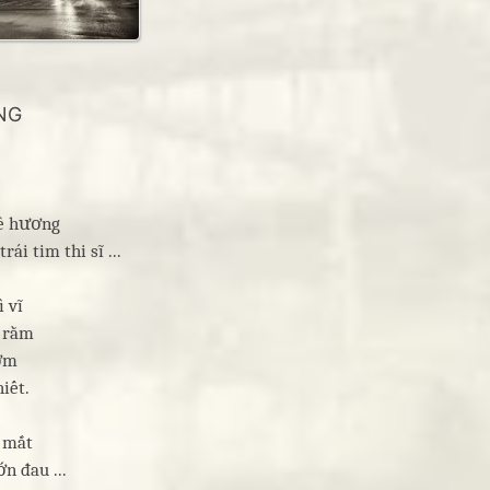
NG
uê hương
ái tim thi sĩ ...
 vĩ
g rằm
hơm
iết.
c mắt
n đau ...