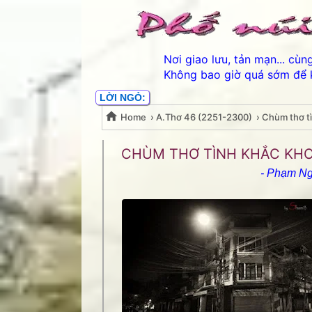
Nơi giao lưu, tản mạn... cù
Không bao giờ quá sớm để 
LỜI NGỎ:
Home
›
A.Thơ 46 (2251-2300)
›
Chùm thơ t
Chùm thơ tình khắc kh
CHÙM THƠ TÌNH KHẮC KH
- Phạm Ng