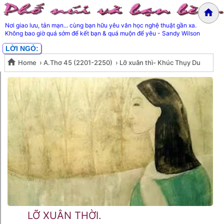
Nơi giao lưu, tản mạn... cùng bạn hữu yêu văn học nghệ thuật gần xa.
Không bao giờ quá sớm để kết bạn & quá muộn để yêu - Sandy Wilson
LỜI NGỎ:
Home
›
A.Thơ 45 (2201-2250)
›
Lỡ xuân thì- Khúc Thụy Du
Lỡ xuân thì- Khúc Thụy Du
LỠ XUÂN THỜI.