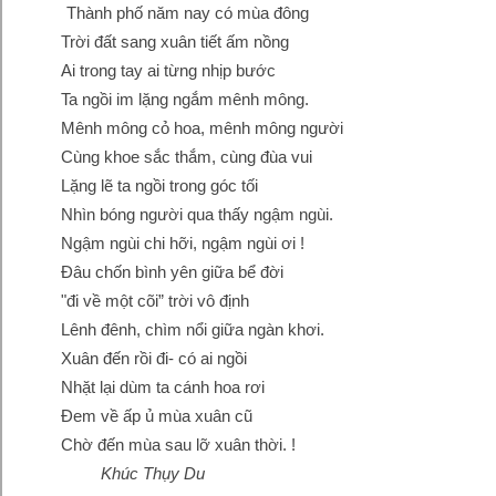
Thành phố năm nay có mùa đông
Trời đất sang xuân tiết ấm nồng
Ai trong tay ai từng nhịp bước
Ta ngồi im lặng ngắm mênh mông.
Mênh mông cỏ hoa, mênh mông người
Cùng khoe sắc thắm, cùng đùa vui
Lặng lẽ ta ngồi trong góc tối
Nhìn bóng người qua thấy ngậm ngùi.
Ngậm ngùi chi hỡi, ngậm ngùi ơi !
Đâu chốn bình yên giữa bể đời
"đi về một cõi” trời vô định
Lênh đênh, chìm nổi giữa ngàn khơi.
Xuân đến rồi đi- có ai ngồi
Nhặt lại dùm ta cánh hoa rơi
Đem về ấp ủ mùa xuân cũ
Chờ đến mùa sau lỡ xuân thời. !
Khúc Thụy Du