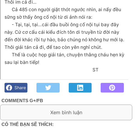
Thôi im cả đi...
Cả 485 con người giật thót ngước nhìn, ai nấy đều
sững sờ thấy ông cố nội từ di ảnh nói ra:
- Tại, tại, tại…cái đầu buồi ông cố nội tụi bay đây
này. Cứ cơ cấu cái kiểu đích tôn di truyền từ đời này
đến đời khác rồi tự hào, bảo chúng nó không hư mới lạ.
Thôi giải tán cả đi, để tao còn yên nghỉ chút.
Thế là cuộc họp giải tán, chuyện thằng cháu hẹn kỳ
sau lại bàn tiếp!
ST
Thằng cháu đích tôn hư tại ai?- ST - Góc kỷ niệm Phố núi và
bạn bè. Chút gì để nhớ!
Share
COMMENTS G+/FB
0 Comment:
CÓ THỂ BẠN SẼ THÍCH: