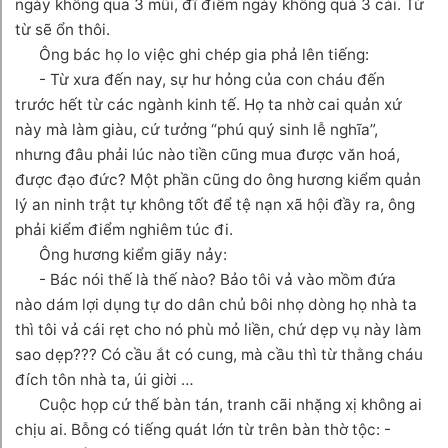
ngày không qua 3 mũi, đĩ điếm ngày không quá 3 cái. Từ
từ sẽ ổn thôi.
Ông bác họ lo việc ghi chép gia phả lên tiếng:
- Từ xưa đến nay, sự hư hỏng của con cháu đến
trước hết từ các ngành kinh tế. Họ ta nhờ cai quản xứ
này mà làm giàu, cứ tưởng “phú quý sinh lễ nghĩa”,
nhưng đâu phải lúc nào tiền cũng mua được văn hoá,
được đạo đức? Một phần cũng do ông hương kiểm quản
lý an ninh trật tự không tốt để tệ nạn xã hội đầy ra, ông
phải kiểm điểm nghiêm túc đi.
Ông hương kiểm giãy nảy:
- Bác nói thế là thế nào? Bảo tôi vả vào mồm đứa
nào dám lợi dụng tự do dân chủ bôi nhọ dòng họ nhà ta
thì tôi vả cái rẹt cho nó phù mỏ liền, chứ dẹp vụ này làm
sao dẹp??? Có cầu ắt có cung, mà cầu thì từ thằng cháu
đích tôn nhà ta, úi giời …
Cuộc họp cứ thế bàn tán, tranh cãi nhặng xị không ai
chịu ai. Bỗng có tiếng quát lớn từ trên bàn thờ tộc: -