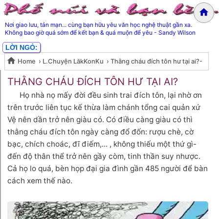
Nơi giao lưu, tản mạn... cùng bạn hữu yêu văn học nghệ thuật gần xa.
Không bao giờ quá sớm để kết bạn & quá muộn để yêu - Sandy Wilson
LỜI NGỎ:
Home
›
L.Chuyện LăkKonKu
›
Thằng cháu đích tôn hư tại ai?-
Thằng cháu đích tôn hư tại ai?-
ST
THẰNG CHÁU ĐÍCH TÔN HƯ TẠI AI?
Họ nhà nọ mấy đời đều sinh trai đích tôn, lại nhờ ơn
ST
trên trước liên tục kế thừa làm chánh tổng cai quản xứ
Vệ nên dần trở nên giàu có. Có điều càng giàu có thì
thằng cháu đích tôn ngày càng đổ đốn: rượu chè, cờ
bạc, chích choác, đĩ điếm,... , không thiếu một thứ gì-
đến độ thân thể trở nên gầy còm, tinh thần suy nhược.
Cả họ lo quá, bèn họp đại gia đình gần 485 người để bàn
cách xem thế nào.