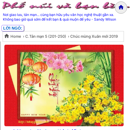
Nơi giao lưu, tản mạn... cùng bạn hữu yêu văn học nghệ thuật gần xa.
Không bao giờ quá sớm để kết bạn & quá muộn để yêu - Sandy Wilson
LỜI NGỎ:
Home
›
C.Tản mạn 5 (201-250)
›
Chúc mừng Xuân mới 2019
Chúc mừng Xuân mới 2019