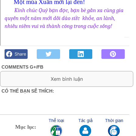
Một mùa Xuân mới lại đến!
Kính chúc Quý bạn đọc, bạn bè gần xa cùng gia
quyến một năm mới dồi dào sức khỏe, an lành,
nhiều niềm vui và thành công trong cuộc sống!
Chúc mừng Xuân mới 2019
Chúc mừng Xuân mới 2019 - Góc kỷ niệm Phố núi và bạn bè.
Chút gì để nhớ!
Share
COMMENTS G+/FB
0 Comment:
CÓ THỂ BẠN SẼ THÍCH:
Mục lục: