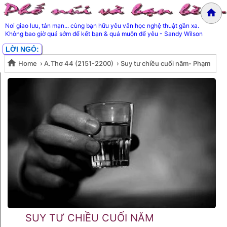
Nơi giao lưu, tản mạn... cùng bạn hữu yêu văn học nghệ thuật gần xa.
Không bao giờ quá sớm để kết bạn & quá muộn để yêu - Sandy Wilson
LỜI NGỎ:
Home
›
A.Thơ 44 (2151-2200)
›
Suy tư chiều cuối năm- Phạm
Suy tư chiều cuối năm- Phạm
Ngọc Thái
Ngọc Thái
SUY TƯ CHIỀU CUỐI NĂM