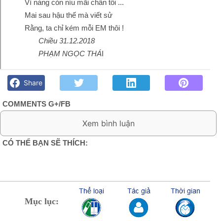
Vì nàng còn níu mãi chân tôi ...
Mai sau hậu thế mà viết sử
Rằng, ta chỉ kém mỗi EM thôi !
Chiều 31.12.2018
PHẠM NGỌC THÁ
I
Suy tư chiều cuối năm- Phạm Ngọc Thái - Góc kỷ niệm Phố
núi và bạn bè. Chút gì để nhớ!
Share
COMMENTS G+/FB
0 Comment:
CÓ THỂ BẠN SẼ THÍCH:
Mục lục: