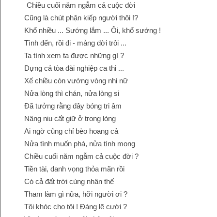
Chiều cuối năm ngẫm cả cuộc đời
Cũng là chút phận kiếp người thôi !?
Khổ nhiều ... Sướng lắm ... Ôi, khổ sướng !
Tình đến, rồi đi - mảng đời trôi ...
Ta tính xem ta được những gì ?
Dựng cả tòa đài nghiệp ca thi ...
Xế chiều còn vướng vòng nhi nữ
Nửa lòng thì chán, nửa lòng si
Đã tưởng rằng đây bóng tri âm
Nâng niu cất giữ ở trong lòng
Ai ngờ cũng chỉ bèo hoang cả
Nửa tình muốn phá, nửa tình mong
Chiều cuối năm ngẫm cả cuộc đời ?
Tiền tài, danh vọng thỏa mãn rồi
Có cả đất trời cùng nhân thế
Tham làm gì nữa, hỡi người ơi ?
Tôi khóc cho tôi ! Đáng lẽ cười ?