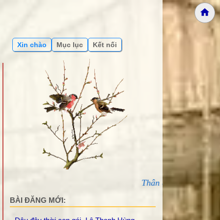
Xin chào
Mục lục
Kết nối
Thân ái chào các bạn đến với Bản lư
BÀI ĐĂNG MỚI: