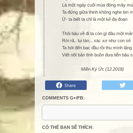
Là một ngày cuối mùa đông mây mù 
Ta đứng giữa thinh không nghe tim 
Ừ- ta biết ta chỉ là một kẻ đa đoan
Thôi bậu về đi ta còn gì đâu một mản
Rời rã.. lụi tàn... xác xơ như con sẻ
Ta hót đến bạc đầu rồi thu mình lặng 
Viết nốt bản tình buồn đưa tiễn bậu 
Miền Ký Ức (12.2018)
Tiễn bậu sang sông- Miền Ký Ức - Góc 
Share
COMMENTS G+/FB:
2 Comments:
CÓ THỂ BẠN SẼ THÍCH: