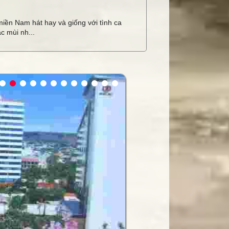
miền Nam hát hay và giống với tình ca
c mùi nh...
ay
 hội trường
hính hãng