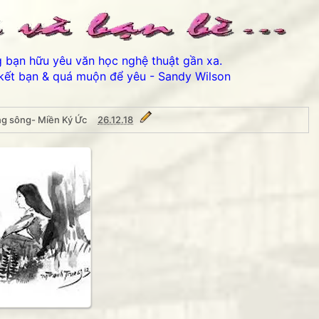
ng bạn hữu yêu văn học nghệ thuật gần xa.
kết bạn & quá muộn để yêu - Sandy Wilson
ng sông- Miền Ký Ức
26.12.18
iền Ký Ức