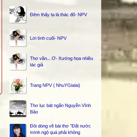
Đêm thấy ta là thác đổ- NPV
Lời tình cuối- NPV
Thơ vần... Ơ- Xướng họa nhiều
tác giả
Trang NPV ( NhuYGialai)
Thơ lục bát ngắn Nguyễn Vĩnh
Bảo
Đôi dòng về bài thơ "Đất nước
mình ngộ quá phải không