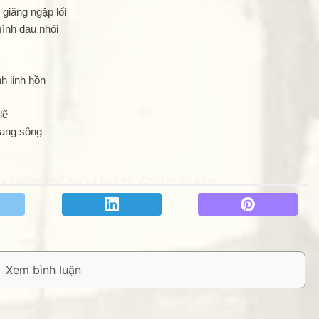
giăng ngập lối
mình đau nhói
h linh hồn
lẽ
sang sông
kỷ niệm Phố núi và bạn bè. Chút gì để nhớ!