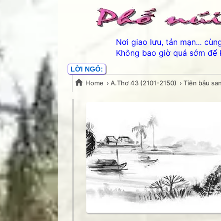
Nơi giao lưu, tản mạn... cù
Không bao giờ quá sớm để 
LỜI NGỎ:
Home
›
A.Thơ 43 (2101-2150)
›
Tiễn bậu sa
Tiễn bậu sang sông- M