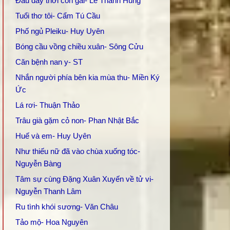
Đâu đây thời con gái- Lê Thanh Hùng
Tuổi thơ tôi- Cẩm Tú Cầu
Phố ngủ Pleiku- Huy Uyên
Bóng cầu vồng chiều xuân- Sông Cửu
Căn bệnh nan y- ST
Nhắn người phía bên kia mùa thu- Miền Ký
Ức
Lá rơi- Thuận Thảo
Trâu già gặm cỏ non- Phan Nhật Bắc
Huế và em- Huy Uyên
Như thiếu nữ đã vào chùa xuống tóc-
Nguyễn Bàng
Tâm sự cùng Đặng Xuân Xuyến về tử vi-
Nguyễn Thanh Lâm
Ru tình khói sương- Văn Châu
Tảo mộ- Hoa Nguyên