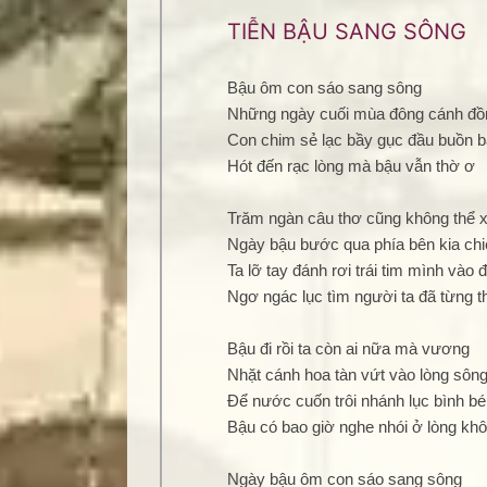
TIỄN BẬU SANG SÔNG
Bậu ôm con sáo sang sông
Những ngày cuối mùa đông cánh đồn
Con chim sẻ lạc bầy gục đầu buồn b
Hót đến rạc lòng mà bậu vẫn thờ ơ
Trăm ngàn câu thơ cũng không thể
Ngày bậu bước qua phía bên kia ch
Ta lỡ tay đánh rơi trái tim mình vào
Ngơ ngác lục tìm người ta đã từng 
Bậu đi rồi ta còn ai nữa mà vương
Nhặt cánh hoa tàn vứt vào lòng sôn
Để nước cuốn trôi nhánh lục bình bé
Bậu có bao giờ nghe nhói ở lòng kh
Ngày bậu ôm con sáo sang sông