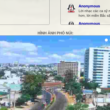
Anonymous
Lời nhạc các ca sỹ 
hơn, lời miền Bắc sặ
Anonymous
Quá hay
HÌNH ẢNH PHỐ NÚI:
Anonymous
tôi thấy nó khá là h
g
Thiết bị âm thanh
hoa dã quỳ rất đẹp
Loa hội trường c
thơ rất hay
Xem thêm bình luận