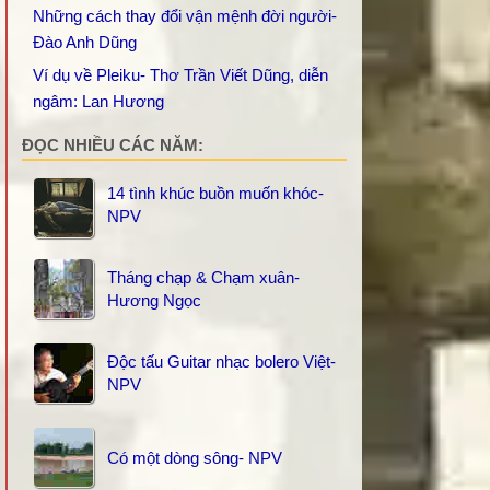
Những cách thay đổi vận mệnh đời người-
Đào Anh Dũng
Ví dụ về Pleiku- Thơ Trần Viết Dũng, diễn
ngâm: Lan Hương
ĐỌC NHIỀU CÁC NĂM:
14 tình khúc buồn muốn khóc-
NPV
Tháng chạp & Chạm xuân-
Hương Ngọc
Độc tấu Guitar nhạc bolero Việt-
NPV
Có một dòng sông- NPV