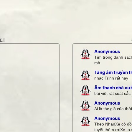
KẾT
Anonymous
Tìm trong danh sách
mà
Tăng âm truyền t
nhạc Trịnh rất hay
Âm thanh nhà xư
bài viết rất suất sắc
Anonymous
Ai là tác giả của thờ
Anonymous
Theo NhạnXe cộ dồn
tuyết thêm rơiXe to x