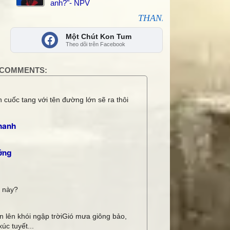
anh?"- NPV
THANKS các bạn đã kết nối, share và
Một Chút Kon Tum
Theo dõi trên Facebook
COMMENTS:
 cuốc tang với tên đường lớn sẽ ra thôi
hanh
ởng
i này?
 lên khói ngập trờiGió mưa giông bảo,
úc tuyết...