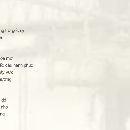
g trơ gốc rạ
ã
 xóa mờ
iếc cầu hạnh phúc
 đáy vực
thương
g đỏ
 nhỏ
ông