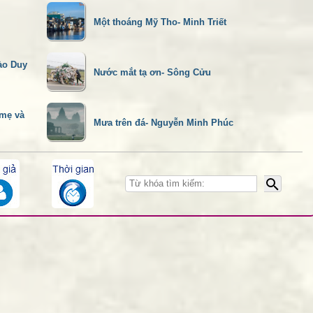
26/12/18
Một thoáng Mỹ Tho- Minh Triết
ào Duy
Nước mắt tạ ơn- Sông Cửu
29/12/18
 mẹ và
Mưa trên đá- Nguyễn Minh Phúc
n
..