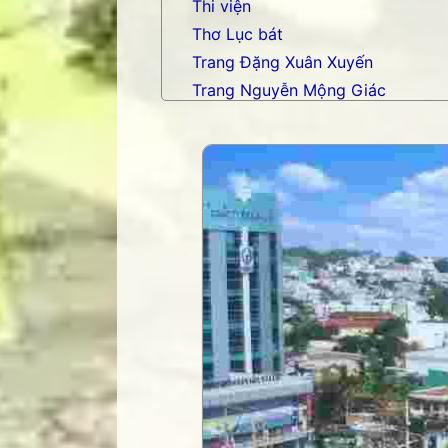
Thi viện
Thơ Lục bát
Trang Đặng Xuân Xuyến
Trang Nguyễn Mộng Giác
Trang nhạc Võ Tá Hân
Trang Phạm Duy
Trang thơ Hoàng Nguyên Chươn
Trang thơ Thụy Du
Trang thơ+ Luân Hoán
Trang VHNT Thanh niên
Truyện.com
Văn chương Việt