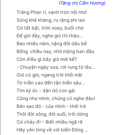
(Tặng chị Cẩm Hương)
Trăng Phan rí, vạnh tròn nỗi nhớ
Sóng khẻ khàng, ru rặng phi lao
Cứ tất bật, tròn xoay, buổi chợ
Để giờ đây, nghe gió thì thào...
Bao nhiêu năm, nặng đời dâu bể
Bổng chiều nay, nhớ mộng ban đầu
Còn điều gì bây giờ mới kể?
- Chuyện ngày xưa, rơi rụng từ lâu...
Gió cứ gió, ngang trời thổi mãi
Từ triền cao đến tận biển sâu...
Tìm ký ức - dặn dò con gái
Cũng như mình, chúng có nghe đâu!
Bản sao đó - của mình - thời trẻ
Thôi đời sông, đời suối, trôi dòng
Cứ chảy đi – Biết nhiều ngã rẽ
Hãy yên lòng về với biển Đông ...