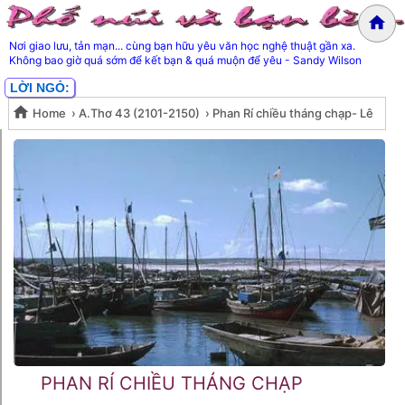
Nơi giao lưu, tản mạn... cùng bạn hữu yêu văn học nghệ thuật gần xa.
Không bao giờ quá sớm để kết bạn & quá muộn để yêu - Sandy Wilson
LỜI NGỎ:
Home
›
A.Thơ 43 (2101-2150)
›
Phan Rí chiều tháng chạp- Lê
Phan Rí chiều tháng chạp- Lê
Thanh Hùng
Thanh Hùng
PHAN RÍ CHIỀU THÁNG CHẠP