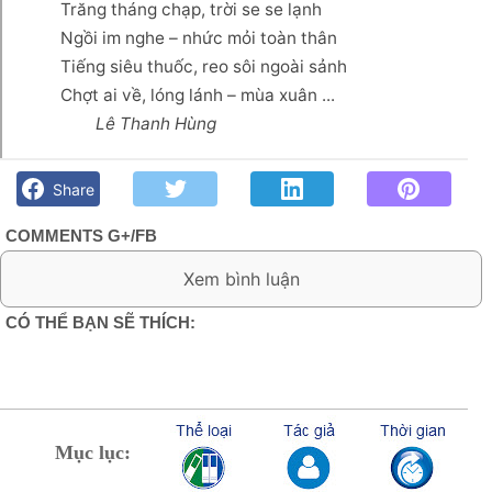
Trăng tháng chạp, trời se se lạnh
Ngồi im nghe – nhức mỏi toàn thân
Tiếng siêu thuốc, reo sôi ngoài sảnh
Chợt ai về, lóng lánh – mùa xuân ...
Lê Thanh Hùng
Phan Rí chiều tháng chạp- Lê Thanh Hùng - Góc kỷ niệm Phố
núi và bạn bè. Chút gì để nhớ!
Share
COMMENTS G+/FB
0 Comment:
CÓ THỂ BẠN SẼ THÍCH:
Mục lục: