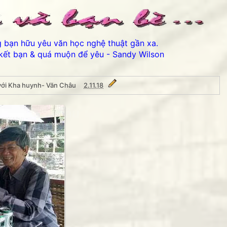
ng bạn hữu yêu văn học nghệ thuật gần xa.
kết bạn & quá muộn để yêu - Sandy Wilson
với Kha huynh- Văn Châu
2.11.18
ynh- Văn Châu
Thân ái chào các bạn đến với Bản lưu dự phòng Phố n