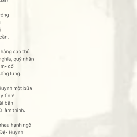
dài?
ướng
g
ị
cần.
 hàng cao thủ
nghĩa, quý nhân
kim- cổ
sống lưng.
 Huynh một bữa
y tình!
ài bận
THANKS các bạn đã kết nối, share và l
 làm thinh.
nhau hạnh ngộ
a Đệ- Huynh