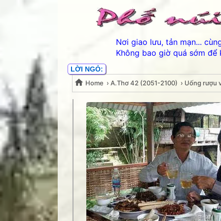
Nơi giao lưu, tản mạn... cù
Không bao giờ quá sớm để 
LỜI NGỎ:
Home
›
A.Thơ 42 (2051-2100)
›
Uống rượu 
Uống rượu với Kha hu