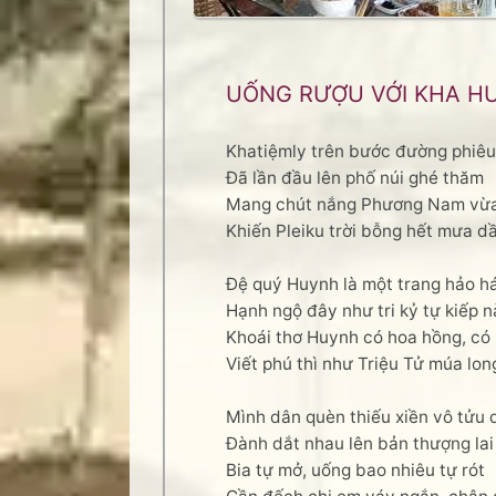
UỐNG RƯỢU VỚI KHA H
Khatiệmly trên bước đường phiêu
Đã lần đầu lên phố núi ghé thăm
Mang chút nắng Phương Nam vừ
Khiến Pleiku trời bỗng hết mưa d
Đệ quý Huynh là một trang hảo h
Hạnh ngộ đây như tri kỷ tự kiếp 
Khoái thơ Huynh có hoa hồng, có
Viết phú thì như Triệu Tử múa lon
Mình dân quèn thiếu xiền vô tửu 
Đành dắt nhau lên bản thượng lai 
Bia tự mở, uống bao nhiêu tự rót