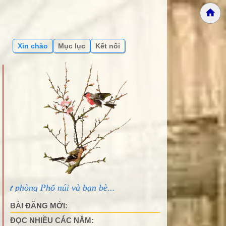
Xin chào
Mục lục
Kết nối
úi và bạn bè...
BÀI ĐĂNG MỚI:
ĐỌC NHIỀU CÁC NĂM: