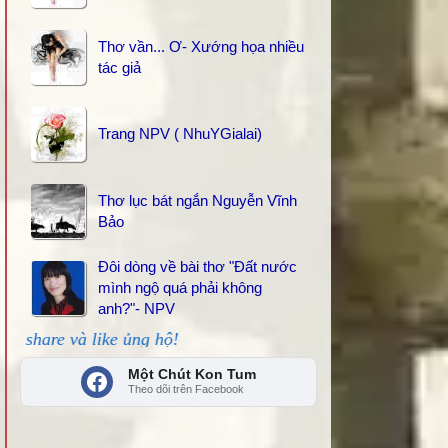
Thơ vần... Ơ- Xướng họa nhiều
tác giả
Trang NPV ( NhuYGialai)
Thơ lục bát ngắn Nguyễn Vĩnh
Bảo
Đôi dòng về bài thơ "Đất nước
mình ngộ quá phải không
anh?"- NPV
ike ủng hộ!
Một Chút Kon Tum
Theo dõi trên Facebook