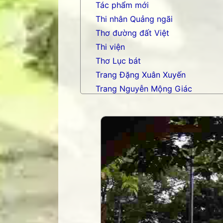
Tác phẩm mới
Thi nhân Quảng ngãi
Thơ đường đất Việt
Thi viện
Thơ Lục bát
Trang Đặng Xuân Xuyến
Trang Nguyễn Mộng Giác
Trang nhạc Võ Tá Hân
Trang Phạm Duy
Trang thơ Hoàng Nguyên Chươn
Trang thơ Thụy Du
Trang thơ+ Luân Hoán
Trang VHNT Thanh niên
Truyện.com
Văn chương Việt