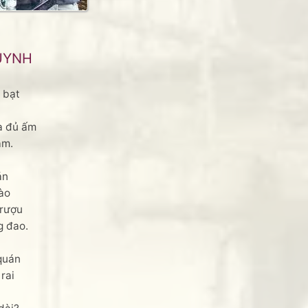
UYNH
 bạt
a đủ ấm
ầm.
án
nào
 rượu
g đao.
quán
rai