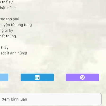
 thế sự
phận mình.
cho thơ phú
huyện tứ lung tung
g tri kỷ
hết thùng.
 thấy
sót ít anh hùng!
óc kỷ niệm Phố núi và bạn bè. Chút gì để nhớ!