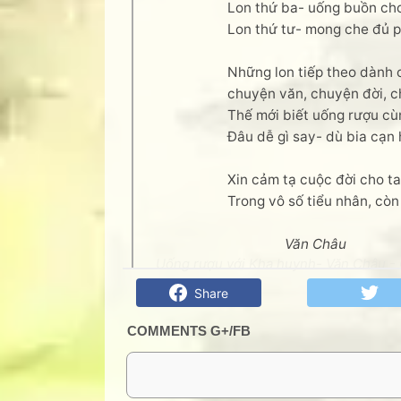
Lon thứ ba- uống buồn cho
Lon thứ tư- mong che đủ 
Những lon tiếp theo dành 
chuyện văn, chuyện đời, c
Thế mới biết uống rượu cùn
Đâu dễ gì say- dù bia cạn 
Xin cảm tạ cuộc đời cho ta
Trong vô số tiểu nhân, còn 
Văn Châu
Uống rượu với Kha huynh- Văn Châu - G
Share
COMMENTS G+/FB