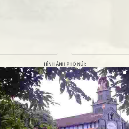
HÌNH ẢNH PHỐ NÚI:
g