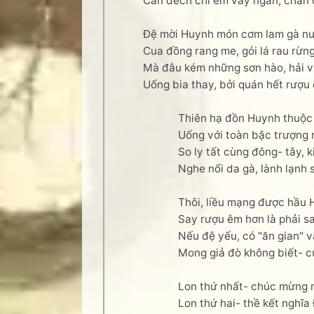
Cần đếch chi em váy ngắn, chân 
Đệ mời Huynh món cơm lam gà n
Cua đồng rang me, gỏi lá rau rừn
Mà đâu kém những sơn hào, hải v
Uống bia thay, bởi quán hết rượu 
Thiên hạ đồn Huynh thuộc
Uống với toàn bậc trượng 
So ly tất cùng đông- tây, 
Nghe nổi da gà, lành lạnh 
Thôi, liều mạng được hầu
Say rượu êm hơn là phải sa
Nếu đệ yếu, có "ăn gian" v
Mong giả đò không biết- cứ
Lon thứ nhất- chúc mừng 
Lon thứ hai- thề kết nghĩ