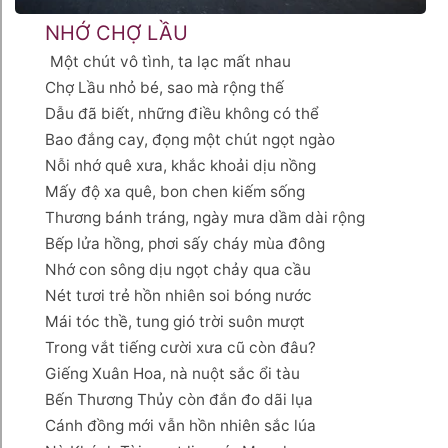
NHỚ CHỢ LẦU
Một chút vô tình, ta lạc mất nhau
Chợ Lầu nhỏ bé, sao mà rộng thế
Dẫu đã biết, những điều không có thể
Bao đắng cay, đọng một chút ngọt ngào
Nỗi nhớ quê xưa, khắc khoải dịu nồng
Mấy độ xa quê, bon chen kiếm sống
Thương bánh tráng, ngày mưa dầm dài rộng
Bếp lửa hồng, phơi sấy cháy mùa đông
Nhớ con sông dịu ngọt chảy qua cầu
Nét tươi trẻ hồn nhiên soi bóng nước
Mái tóc thề, tung gió trời suôn mượt
Trong vắt tiếng cười xưa cũ còn đâu?
Giếng Xuân Hoa, nà nuột sắc ổi tàu
Bến Thương Thủy còn đắn đo dãi lụa
Cánh đồng mới vẫn hồn nhiên sắc lúa