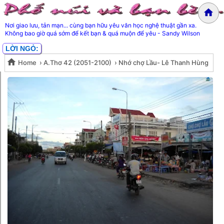
Nơi giao lưu, tản mạn... cùng bạn hữu yêu văn học nghệ thuật gần xa.
Không bao giờ quá sớm để kết bạn & quá muộn để yêu - Sandy Wilson
LỜI NGỎ:
Home
›
A.Thơ 42 (2051-2100)
›
Nhớ chợ Lầu- Lê Thanh Hùng
Nhớ chợ Lầu- Lê Thanh Hùng