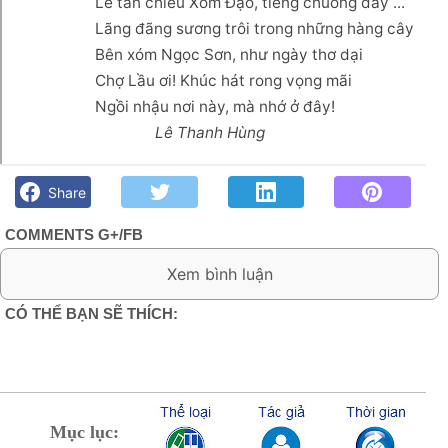
Lễ tan chiều Xóm Đạo, tiếng chuông đầy ...
Lãng đãng sương trôi trong những hàng cây
Bên xóm Ngọc Sơn, như ngày thơ dại
Chợ Lầu ơi! Khúc hát rong vọng mãi
Ngồi nhậu nơi này, mà nhớ ở đây!
Lê Thanh Hùng
Nhớ chợ Lầu- Lê Thanh Hùng - Góc kỷ niệm Phố núi và bạn
bè. Chút gì để nhớ!
Share
COMMENTS G+/FB
0 Comment:
CÓ THỂ BẠN SẼ THÍCH:
Mục lục: