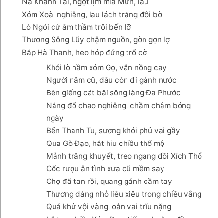
Nà Khánh Tài, ngọt lịm mía Mưn, lau
Xóm Xoài nghiêng, lau lách trắng đôi bờ
Lò Ngói cứ âm thầm trôi bến lỡ
Thương Sông Lũy chậm nguồn, gờn gợn lợ
Bắp Hà Thanh, heo hóp đứng trổ cờ
Khói lò hầm xóm Gọ, vẫn nồng cay
Người năm cũ, đâu còn đi gánh nước
Bên giếng cát bãi sông làng Đa Phước
Nắng đổ chao nghiêng, chầm chậm bóng
ngày
Bến Thanh Tu, sương khói phủ vai gầy
Qua Gò Đạo, hắt hiu chiều thổ mộ
Mảnh trăng khuyết, treo ngang đồi Xích Thổ
Cốc rượu ân tình xưa cũ mềm say
Chợ đã tan rồi, quang gánh cầm tay
Thương dáng nhỏ liêu xiêu trong chiều vắng
Quá khứ vội vàng, oằn vai trĩu nặng