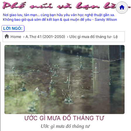
Nơi giao lưu, tản mạn... cùng bạn hữu yêu văn học nghệ thuật gần xa.
Không bao giờ quá sớm để kết bạn & quá muộn để yêu - Sandy Wilson
LỜI NGỎ:
Home
›
A.Thơ 41 (2001-2050)
›
Ước gì mưa đổ tháng tư- Lệ
Ước gì mưa đổ tháng tư- Lệ Hoa
Hoa Trần
Trần
ƯỚC GÌ MƯA ĐỔ THÁNG TƯ
Ước gì mưa đổ tháng tư