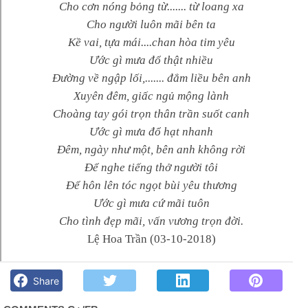
Cho cơn nóng bỏng từ....... từ loang xa
Cho người luôn mãi bên ta
Kề vai, tựa mái....chan hòa tim yêu
Ước gì mưa đổ thật nhiều
Đường về ngập lối,....... đắm liều bên anh
Xuyên đêm, giấc ngủ mộng lành
Choàng tay gói trọn thân trần suốt canh
Ước gì mưa đổ hạt nhanh
Đêm, ngày như một, bên anh không rời
Để nghe tiếng thở người tôi
Để hôn lên tóc ngọt bùi yêu thương
Ước gì mưa cứ mãi tuôn
Cho tình đẹp mãi, vấn vương trọn đời.
Lệ Hoa Trần (03-10-2018)
Ước gì mưa đổ tháng tư- Lệ Hoa Trần - Góc kỷ niệm Phố núi
và bạn bè. Chút gì để nhớ!
Share