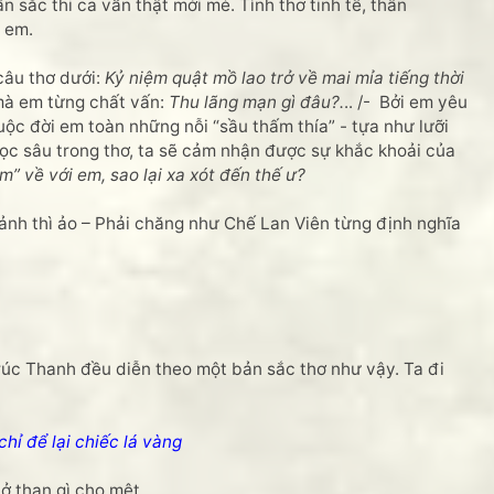
n sắc thi ca vẫn thật mới mẻ. Tình thơ tinh tế, thân
 em.
âu thơ dưới:
Kỷ niệm quật mồ lao trở về mai mỉa tiếng thời
, mà em từng chất vấn:
Thu lãng mạn gì đâu?.
.. /- Bởi em yêu
cuộc đời em toàn những nỗi “sầu thấm thía” - tựa như lưỡi
Đọc sâu trong thơ, ta sẽ cảm nhận được sự khắc khoải của
” về với em, sao lại xa xót đến thế ư?
nh thì ảo – Phải chăng như Chế Lan Viên từng định nghĩa
c Thanh đều diễn theo một bản sắc thơ như vậy. Ta đi
chỉ để lại chiếc lá vàng
ở than gì cho mệt