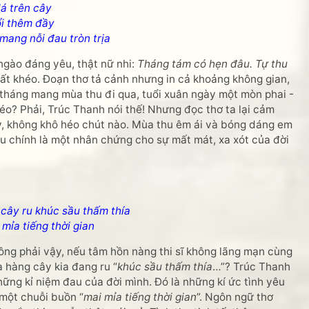
lá trên cây
ổi thêm đầy
THANKS các bạn đã k
 mang nỗi đau tròn trịa
gào đáng yêu, thật nữ nhi:
Tháng tám có hẹn đâu. Tự thu
rất khéo. Đoạn thơ tả cảnh nhưng in cả khoảng không gian,
 tháng mang mùa thu đi qua, tuổi xuân ngày một mòn phai -
éo? Phải, Trúc Thanh nói thế! Nhưng đọc thơ ta lại cảm
ấy, không khô héo chút nào. Mùa thu êm ái và bóng dáng em
hu chính là một nhân chứng cho sự mất mát, xa xót của đời
 cây ru khúc sầu thấm thía
mỉa tiếng thời gian
g phải vậy, nếu tâm hồn nàng thi sĩ không lãng mạn cùng
a hàng cây kia đang ru “
khúc sầu thấm thía
…”? Trúc Thanh
hững kỉ niệm đau của đời mình. Đó là những kí ức tình yêu
 một chuỗi buồn “
mai mỉa tiếng thời gian
”. Ngôn ngữ thơ