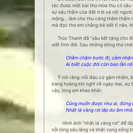
tác được một bài thơ mùa thu có sầu 
sự sâu thẳm của đất trời và nỗi người.
mộng… làm cho thu càng thêm thấm thí
mà đọc thơ em chẳng bê bết tí nào. 
Trúc Thanh đã “xâu kết tặng cho đời
xiết tình đời. Sau những dòng thơ chảy
Chầm chậm bước đi, cảm nhận 
Ai biết cuộc đời còn bao lần nông
Ý nói rằng: nỗi đau cứ gậm nhấm, ăn
bàng hoàng khi nghĩ về ngày mai, sự 
vậy, lòng em khao khát:
Cũng muốn được như ai, đứng n
Nhặt lá vàng rơi lấp dư âm những
Hình ảnh “nhặt lá vàng rơi” để lấp 
nỗi lòng sâu lắng và khát vọng sống t