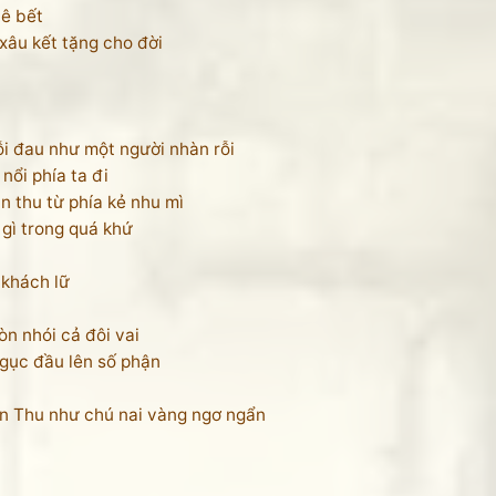
bê bết
xâu kết tặng cho đời
 đau như một người nhàn rỗi
nổi phía ta đi
 thu từ phía kẻ nhu mì
 gì trong quá khứ
 khách lữ
òn nhói cả đôi vai
gục đầu lên số phận
ìn Thu như chú nai vàng ngơ ngẩn