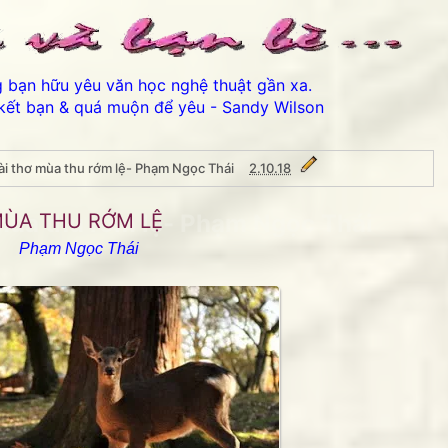
ng bạn hữu yêu văn học nghệ thuật gần xa.
kết bạn & quá muộn để yêu - Sandy Wilson
ài thơ mùa thu rớm lệ- Phạm Ngọc Thái
2.10.18
mùa thu rớm lệ- Phạm Ngọc Thái
MÙA THU RỚM LỆ
Phạm Ngọc Thái
Thân ái chào các bạn đến với B