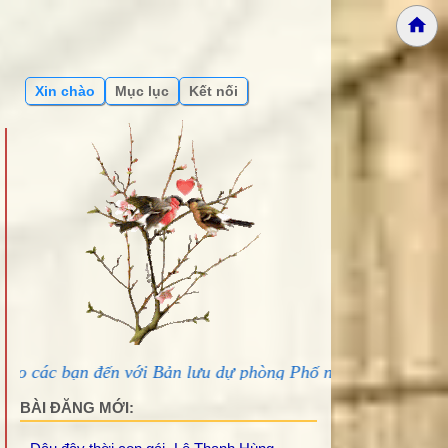
Xin chào
Mục lục
Kết nối
ản lưu dự phòng Phố núi và bạn bè...
BÀI ĐĂNG MỚI: