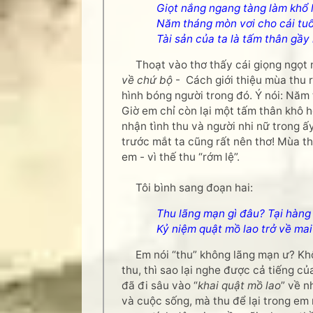
Giọt nắng ngang tàng làm khổ 
Năm tháng mòn vơi cho cái tu
Tài sản của ta là tấm thân gầy
Thoạt vào thơ thấy cái giọng ngọt n
về chứ bộ
- Cách giới thiệu mùa thu 
hình bóng người trong đó. Ý nói: Năm
Giờ em chỉ còn lại một tấm thân khô h
nhận tình thu và người nhi nữ trong 
trước mắt ta cũng rất nên thơ! Mùa t
em - vì thế thu “rớm lệ”.
Tôi bình sang đoạn hai:
Thu lãng mạn gì đâu? Tại hàng
Kỷ niệm quật mồ lao trở về mai 
Em nói “thu” không lãng mạn ư? Khôn
thu, thì sao lại nghe được cả tiếng củ
đã đi sâu vào “
khai quật mồ lao
” về n
và cuộc sống, mà thu để lại trong em