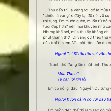
Thu đến thì lá vàng rơi, đó là mùa th
“chiếc lá vàng” ở đây lại để nói về s
rơi rụng. Em muốn quên, muốn rũ bỏ t
tươi đẹp hơn? nên mới khuyên nhủ các
Nhưng khổ nỗi, mùa thu ấy không chịu
phút thảnh thơi. Dĩ vãng cứ theo thu 
của trái tim em. Với một tâm hồn đa 
Người Thi Sĩ rầu rầu với vần th
Tranh thủ đứng lên nhặt tình Thu x
Mùa Thu ơi!
Ta cạn lời xin lỗi
Em có nỗi gì đâu! Nguyễn Du từng vi
Người buồn cảnh có vui đâu ba
Em buồn đến thế thì làm sao có mùa