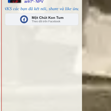
anh?"- NPV
ết nối, share và like ủng hộ!
Một Chút Kon Tum
Theo dõi trên Facebook