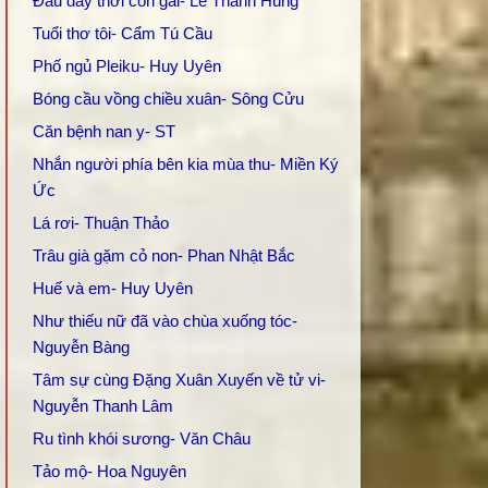
Đâu đây thời con gái- Lê Thanh Hùng
Tuổi thơ tôi- Cẩm Tú Cầu
Phố ngủ Pleiku- Huy Uyên
Bóng cầu vồng chiều xuân- Sông Cửu
Căn bệnh nan y- ST
Nhắn người phía bên kia mùa thu- Miền Ký
Ức
Lá rơi- Thuận Thảo
Trâu già gặm cỏ non- Phan Nhật Bắc
Huế và em- Huy Uyên
Như thiếu nữ đã vào chùa xuống tóc-
Nguyễn Bàng
Tâm sự cùng Đặng Xuân Xuyến về tử vi-
Nguyễn Thanh Lâm
Ru tình khói sương- Văn Châu
Tảo mộ- Hoa Nguyên