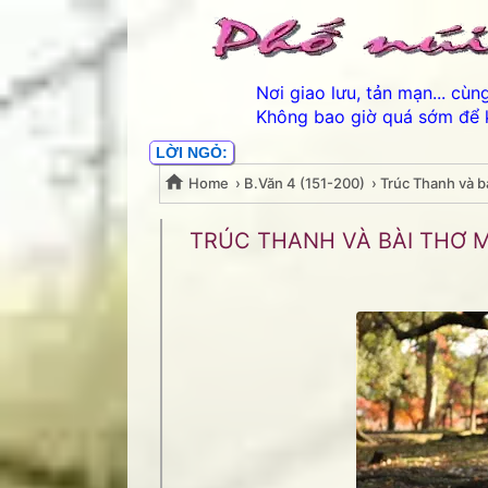
Nơi giao lưu, tản mạn... cù
Không bao giờ quá sớm để 
LỜI NGỎ:
Home
›
B.Văn 4 (151-200)
›
Trúc Thanh và b
Trúc Thanh và bài thơ 
TRÚC THANH VÀ BÀI THƠ 