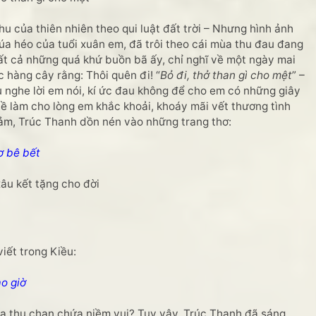
u của thiên nhiên theo qui luật đất trời – Nhưng hình ảnh
ự úa héo của tuổi xuân em, đã trôi theo cái mùa thu đau đang
ất cả những quá khứ buồn bã ấy, chỉ nghĩ về một ngày mai
 hàng cây rằng: Thôi quên đi! “
Bỏ đi, thở than gì cho mệt
” –
 nghe lời em nói, kí ức đau không để cho em có những giây
về làm cho lòng em khắc khoải, khoáy mãi vết thương tình
cảm, Trúc Thanh dồn nén vào những trang thơ:
ơ bê bết
âu kết tặng cho đời
ết trong Kiều:
o giờ
 thu chan chứa niềm vui? Tuy vậy, Trúc Thanh đã sáng