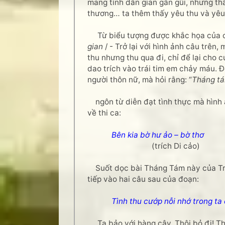
mang tính dân gian gần gũi, nhưng thầ
thương… ta thêm thấy yêu thu và yêu
Từ biểu tượng được khắc họa của c
gian
/ - Trở lại với hình ảnh câu trên
thu nhưng thu qua đi, chỉ để lại cho 
dao trích vào trái tim em chảy máu. 
người thôn nữ, mà hỏi rằng: “
Tháng tám
ngôn từ diễn đạt tình thực mà hình ả
về thi ca:
Bên kia bờ hư ảo – bờ thơ
(trích Di cảo)
Suốt dọc bài Tháng Tám này của Trú
tiếp vào hai câu sau của đoạn:
Tình thu cướp nỗi nhớ trong ta 
Ta bảo với hàng cây. Thôi bỏ đi! Th