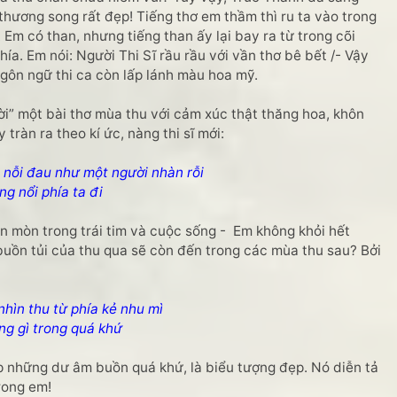
thương song rất đẹp! Tiếng thơ em thầm thì ru ta vào trong
 Em có than, nhưng tiếng than ấy lại bay ra từ trong cõi
a. Em nói: Người Thi Sĩ rầu rầu với vần thơ bê bết /- Vậy
Ngôn ngữ thi ca còn lấp lánh màu hoa mỹ.
” một bài thơ mùa thu với cảm xúc thật thăng hoa, khôn
 tràn ra theo kí ức, nàng thi sĩ mới:
nỗi đau như một người nhàn rỗi
 nổi phía ta đi
 mòn trong trái tim và cuộc sống - Em không khỏi hết
buồn tủi của thu qua sẽ còn đến trong các mùa thu sau? Bởi
hìn thu từ phía kẻ nhu mì
 gì trong quá khứ
những dư âm buồn quá khứ, là biểu tượng đẹp. Nó diễn tả
rong em!