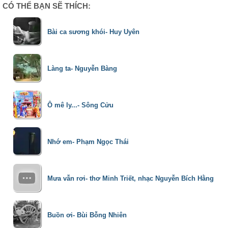
0 Comment:
CÓ THỂ BẠN SẼ THÍCH:
Bài ca sương khói- Huy Uyên
Làng ta- Nguyễn Bàng
Ô mê ly...- Sông Cửu
Nhớ em- Phạm Ngọc Thái
Mưa vẫn rơi- thơ Minh Triết, nhạc Nguyễn Bích Hằng
Buồn ơi- Bùi Bỗng Nhiên