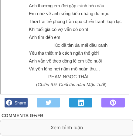
Anh thương em đời gặp cảnh bèo dâu
Em nhớ về anh sống kiếp chàng du mục
Thời trai trẻ phong trần qua chiến tranh loạn lạc
Khi tuổi già có vợ vẫn cô đơn!
Anh tìm đến em
lúc đã tàn úa mái đầu xanh
Yêu tha thiết mà cách ngăn thế giới
Anh vẫn về theo dòng lệ em tiếc nuối
Và yên lòng nơi nấm mộ ngàn thu…
PHẠM NGỌC THÁI
(
Chiều 6.9. Cuối thu năm Mậu Tuất
)
Anh vẫn về theo dòng lệ em tiếc nuối- Phạm Ngọc Thái - Góc
kỷ niệm Phố núi và bạn bè. Chút gì để nhớ!
Share
COMMENTS G+/FB