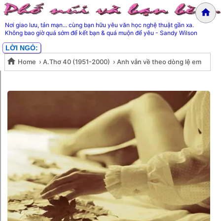
Nơi giao lưu, tản mạn... cùng bạn hữu yêu văn học nghệ thuật gần xa.
Không bao giờ quá sớm để kết bạn & quá muộn để yêu - Sandy Wilson
LỜI NGỎ:
Home
›
A.Thơ 40 (1951-2000)
›
Anh vẫn về theo dòng lệ em
Anh vẫn về theo dòng lệ em tiếc
tiếc nuối- Phạm Ngọc Thái
nuối- Phạm Ngọc Thái