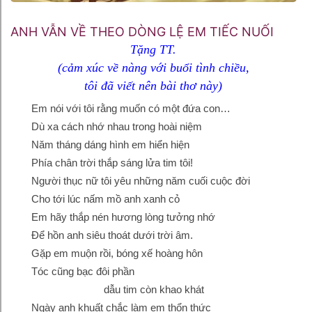
ANH VẪN VỀ THEO DÒNG LỆ EM TIẾC NUỐI
Tặng TT.
(cảm xúc về nàng với buổi tình chiều,
tôi đã viết nên bài thơ này)
Em nói với tôi rằng muốn có một đứa con…
Dù xa cách nhớ nhau trong hoài niệm
Năm tháng dáng hình em hiển hiện
Phía chân trời thắp sáng lửa tim tôi!
Người thục nữ tôi yêu những năm cuối cuộc đời
Cho tới lúc nấm mồ anh xanh cỏ
Em hãy thắp nén hương lòng tưởng nhớ
Để hồn anh siêu thoát dưới trời âm.
Gặp em muộn rồi, bóng xế hoàng hôn
Tóc cũng bạc đôi phần
dẫu tim còn khao khát
Ngày anh khuất chắc làm em thổn thức