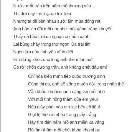
Nước mắt tràn trên nấm mộ thương yêu…
Thì đời này - em ạ, có trớ trêu
Nhưng ta đã bên nhau sưởi ấm mùa đông rét
Anh hôn lên đôi môi em như một vầng trăng khuyết
Thấy cả bầu trời du ngoạn cõi hồn xanh.
Lại bùng cháy trong thơ ngọn lửa trái tim
Ngọn lửa của tình yêu vĩnh diệt
Em đừng khóc cho lòng anh thêm tan nát
Có rời chốn dương trần, anh không chết đâu em!
Chỉ hóa kiếp mình tiếp cuộc trường sinh
Cùng thi ca, anh sẽ sống muôn đời trong nhân thế
Vẫn khắc khoải quanh nàng vào nỗi nhớ
Với mối tình nồng thắm của em yêu!
Nếu giây phút nào em lạc bến cô liêu!
Giọt lệ thơ rơi nhòa trang giấy trắng
Hãy tìm đến nấm mồ anh miền xa vắng
Rồi âm thầm một chút khóc cho nhau.