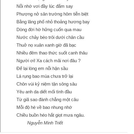
Nỗi nhớ vơi đầy lúc đắm say
Phượng nở sân trường hôm tiễn biệt
Bằng lăng phố nhỏ thoảng hương bay
Dòng đời hờ hững cuốn qua mau
Nước chảy bèo trôi dưới chân cầu
Thuở nọ xuân xanh giờ đã bạc
Nhiều đêm thao thức suốt canh thâu
Người ơi! Xa cách mãi nơi đâu ?
Để lại lòng em nỗi hận sầu
Lá rụng bao mùa chưa trở lại
Chôn vùi kỷ niệm tận sông sâu
Yêu anh da diết mối tình đầu
Từ giã sao đành chẳng một câu
Mỗi độ hè về bao nhung nhớ
Chiều buồn héo hắt giọt mưa ngâu.
Nguyễn Minh Triết
Thoảng hương bay- Nguyễn Minh Triết - Góc kỷ niệm Phố