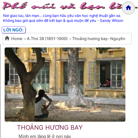
Nơi giao lưu, tản mạn... cùng bạn hữu yêu văn học nghệ thuật gần xa.
Không bao giờ quá sớm để kết bạn & quá muộn để yêu - Sandy Wilson
LỜI NGỎ:
Home
›
A.Thơ 38 (1851-1900)
›
Thoảng hương bay- Nguyễn
Thoảng hương bay- Nguyễn
Minh Triết
Minh Triết
THOẢNG HƯƠNG BAY
Mình em lặng lẽ ở nơi này