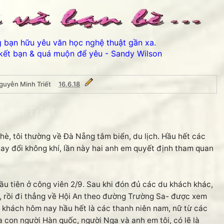
ng bạn hữu yêu văn học nghệ thuật gần xa.
kết bạn & quá muộn để yêu - Sandy Wilson
guyễn Minh Triết
16.6.18
inh Triết
hè, tôi thường về Đà Nẵng tắm biển, du lịch. Hầu hết các
hay đổi không khí, lần này hai anh em quyết định tham quan
 tiên ở công viên 2/9. Sau khi đón đủ các du khách khác,
Thân ái chào các bạn đến
, rồi đi thẳng về Hội An theo đường Trường Sa- được xem
khách hôm nay hầu hết là các thanh niên nam, nữ từ các
 con người Hàn quốc, người Nga và anh em tôi, có lẽ là