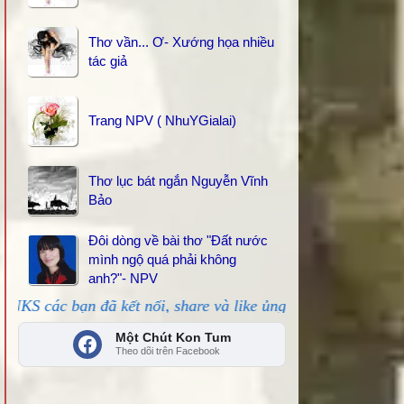
Thơ vần... Ơ- Xướng họa nhiều
tác giả
Trang NPV ( NhuYGialai)
Thơ lục bát ngắn Nguyễn Vĩnh
Bảo
Đôi dòng về bài thơ "Đất nước
mình ngộ quá phải không
anh?"- NPV
đã kết nối, share và like ủng hộ!
Một Chút Kon Tum
Theo dõi trên Facebook