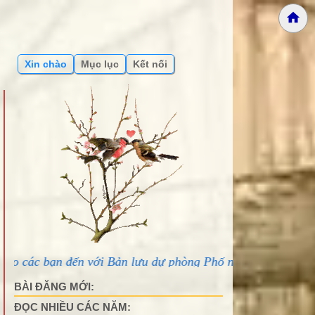
Xin chào
Mục lục
Kết nối
 với Bản lưu dự phòng Phố núi và bạn bè...
BÀI ĐĂNG MỚI:
ĐỌC NHIỀU CÁC NĂM: