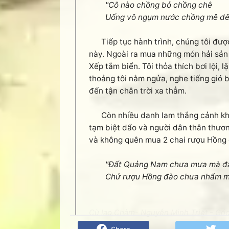
"Cô nào chồng bỏ chồng chê
Uống vô ngụm nước chồng mê đến
Tiếp tục hành trình, chúng tôi đượ
này. Ngoài ra mua những món hải sản 
Xếp tắm biển. Tôi thỏa thích bơi lội,
thoảng tôi nằm ngửa, nghe tiếng gió bi
đến tận chân trời xa thẳm.
Còn nhiều danh lam thắng cảnh khác
tạm biệt dẩo và người dân thân thương
và không quên mua 2 chai rượu Hồng 
"Đất Quảng Nam chưa mưa mà đ
Chứ rượu Hồng đào chưa nhấm mà
Cù lao Chàm- Nguyễn Minh Triết - Góc 