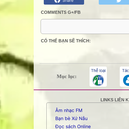
Share
COMMENTS G+/FB
0 Comment:
CÓ THỂ BẠN SẼ THÍCH:
Mục lục:
LINKS LIÊN 
Âm nhạc FM
Bạn bè Xứ Nẫu
Đọc sách Online