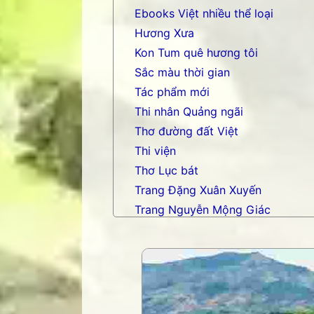
Ebooks Việt nhiều thể loại
Hương Xưa
Kon Tum quê hương tôi
Sắc màu thời gian
Tác phẩm mới
Thi nhân Quảng ngãi
Thơ đường đất Việt
Thi viện
Thơ Lục bát
Trang Đặng Xuân Xuyến
Trang Nguyễn Mộng Giác
Trang nhạc Võ Tá Hân
Trang Phạm Duy
Trang thơ Hoàng Nguyên Chươn
Trang thơ Thụy Du
Trang thơ+ Luân Hoán