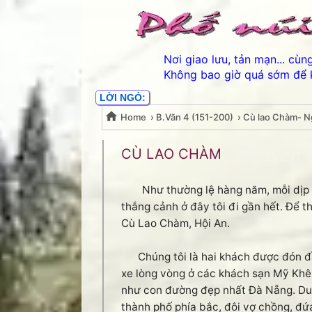
Nơi giao lưu, tản mạn... cù
Không bao giờ quá sớm để 
LỜI NGỎ:
Home
›
B.Văn 4 (151-200)
›
Cù lao Chàm- N
Cù lao Chàm- Nguyễn M
CÙ LAO CHÀM
Như thường lệ hàng năm, mỗi dịp 
thắng cảnh ở đây tôi đi gần hết. Để t
Cù Lao Chàm, Hội An.
Chúng tôi là hai khách được đón đầu
xe lòng vòng ở các khách sạn Mỹ Khê
như con đường đẹp nhất Đà Nẵng. Du 
thành phố phía bắc, đôi vợ chồng, đứa