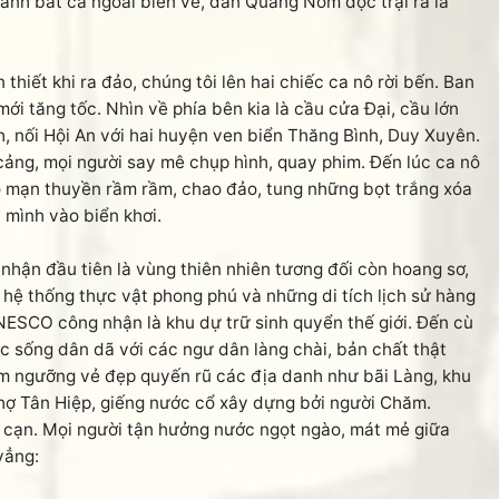
đánh bắt cá ngoài biển về, dân Quảng Nôm đọc trại ra là
iết khi ra đảo, chúng tôi lên hai chiếc ca nô rời bến. Ban
mới tăng tốc. Nhìn về phía bên kia là cầu cửa Đại, cầu lớn
 nối Hội An với hai huyện ven biển Thăng Bình, Duy Xuyên.
 cảng, mọi người say mê chụp hình, quay phim. Đến lúc ca nô
o mạn thuyền rầm rầm, chao đảo, tung những bọt trắng xóa
 mình vào biển khơi.
n đầu tiên là vùng thiên nhiên tương đối còn hoang sơ,
hệ thống thực vật phong phú và những di tích lịch sử hàng
ESCO công nhận là khu dự trữ sinh quyển thế giới. Đến cù
 sống dân dã với các ngư dân làng chài, bản chất thật
êm ngưỡng vẻ đẹp quyến rũ các địa danh như bãi Làng, khu
THANKS các bạn 
chợ Tân Hiệp, giếng nước cổ xây dựng bởi người Chăm.
ờ cạn. Mọi người tận hưởng nước ngọt ngào, mát mẻ giữa
vẳng: