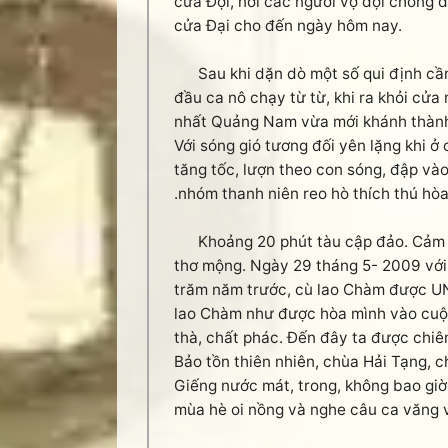
cửa Đợi, nơi các người vợ đợi chồng 
cửa Đại cho đến ngày hôm nay.
Sau khi dặn dò một số qui định cần th
đầu ca nô chạy từ từ, khi ra khỏi cửa 
nhất Quảng Nam vừa mới khánh thành,
Với sóng gió tương đối yên lặng khi ở
tăng tốc, lượn theo con sóng, đập và
.nhóm thanh niên reo hò thích thú hòa
Khoảng 20 phút tàu cập đảo. Cảm nhậ
thơ mộng. Ngày 29 tháng 5- 2009 với 
trăm năm trước, cù lao Chàm được UN
lao Chàm như được hòa mình vào cuộc
thà, chất phác. Đến đây ta được chi
Bảo tồn thiên nhiên, chùa Hải Tạng, 
Giếng nước mát, trong, không bao gi
mùa hè oi nồng và nghe câu ca văng 