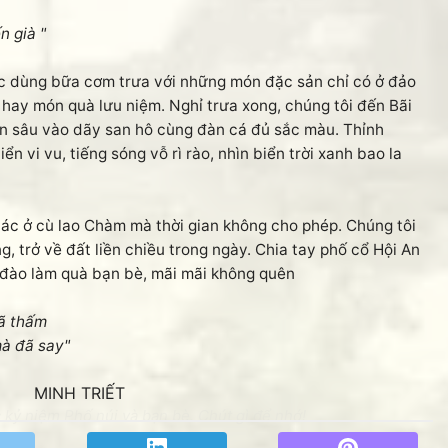
 già "
c dùng bữa cơm trưa với những món đặc sản chỉ có ở đảo
hay món quà lưu niệm. Nghỉ trưa xong, chúng tôi đến Bãi
 lặn sâu vào dãy san hô cùng đàn cá đủ sắc màu. Thỉnh
ển vi vu, tiếng sóng vỗ rì rào, nhìn biển trời xanh bao la
 ở cù lao Chàm mà thời gian không cho phép. Chúng tôi
, trở về đất liền chiều trong ngày. Chia tay phố cổ Hội An
đào làm quà bạn bè, mãi mãi không quên
ã thấm
 đã say"
MINH TRIẾT
kỷ niệm Phố núi và bạn bè. Chút gì để nhớ!