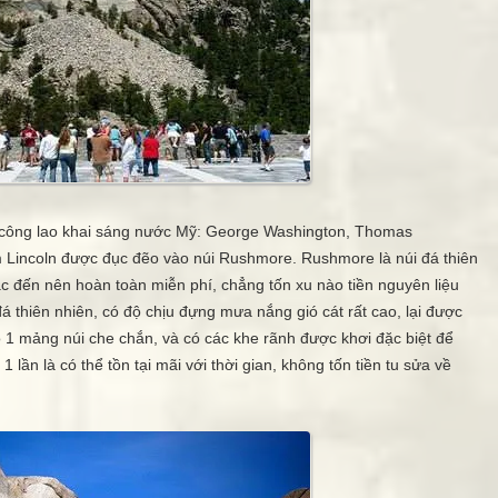
THANKS các bạn đã
công lao khai sáng nước Mỹ: George Washington, Thomas
 Lincoln được đục đẽo vào núi Rushmore. Rushmore là núi đá thiên
ác đến nên hoàn toàn miễn phí, chẳng tốn xu nào tiền nguyên liệu
á thiên nhiên, có độ chịu đựng mưa nắng gió cát rất cao, lại được
ó 1 mảng núi che chắn, và có các khe rãnh được khơi đặc biệt để
 lần là có thể tồn tại mãi với thời gian, không tốn tiền tu sửa về