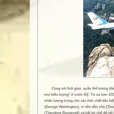
Cùng với thời gian, quần thể tượng đà
mọi biểu tượng” ở nước Mỹ. Từ xa hơn 100 
nhân tượng trưng cho các tính chất tiêu b
(George Washington), vì nền dân chủ (Thom
(Theodore Roosevelt) và bãi bỏ chế độ nô 