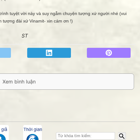
nh tuyệt vời này và suy ngẫm chuyện tượng xứ người nhé (vui
 tượng đài xứ Vinamit- xin cám ơn !)
ST
niệm Phố núi và bạn bè. Chút gì để nhớ!