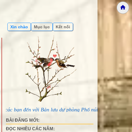
Xin chào
Mục lục
Kết nối
i Bản lưu dự phòng Phố núi và bạn bè...
BÀI ĐĂNG MỚI:
ĐỌC NHIỀU CÁC NĂM: