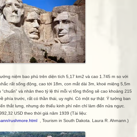
ưởng niệm bao phủ trên diện tích 5,17 km2 và cao 1.745 m so với
hắc rất sống động, cao tới 18m, con mắt dài 3m, khoé miệng 5,5m
 “chuẩn” và nhân theo tỷ lệ thì mỗi vị tổng thống sẽ cao khoảng 215
phía trước, rất có thần thái, uy nghi. Có một sự thật: Ý tưởng ban
đến thắt lưng, nhưng do thiếu kinh phí nên chỉ làm đến nửa ngực.
992,32 USD theo thời giá năm 1939 (Tài liệu:
hmann/rushmore.html
, Tourism in South Dakota. Laura R. Ahmann.)