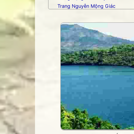
Trang Nguyễn Mộng Giác
Trang nhạc Võ Tá Hân
Trang Phạm Duy
Trang thơ Hoàng Nguyên Chươn
Trang thơ Thụy Du
Trang thơ+ Luân Hoán
Trang VHNT Thanh niên
Truyện.com
Văn chương Việt