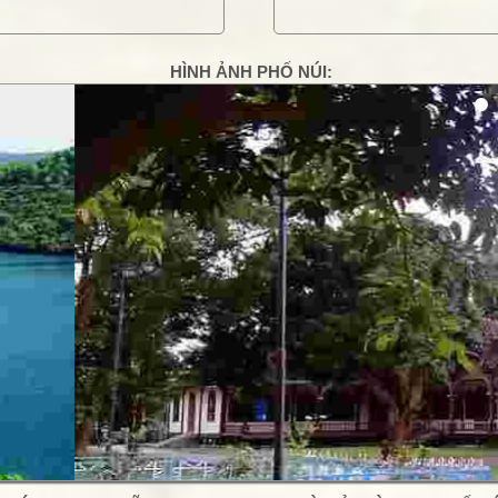
HÌNH ẢNH PHỐ NÚI:
g