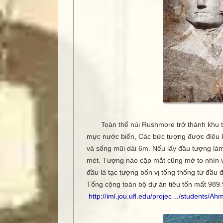
Toàn thể núi Rushmore trở thành khu t
mực nước biển, Các bức tượng được điêu k
và sống mũi dài 6m. Nếu lấy đầu tượng làm
mét. Tượng nào cặp mắt cũng mở to nhìn về 
đầu là tạc tượng bốn vị tổng thống từ đầu 
Tổng cộng toàn bộ dự án tiêu tốn mất 989.
http://iml.jou.ufl.edu/projec…/students/A