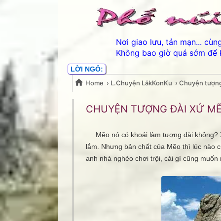
Nơi giao lưu, tản mạn... cù
Không bao giờ quá sớm để 
LỜI NGỎ:
Home
›
L.Chuyện LăkKonKu
›
Chuyện tượng
Chuyện tượng đài xứ 
CHUYỆN TƯỢNG ĐÀI XỨ MẼO
Mẽo nó có khoái làm tượng đài không? Xin 
lắm. Nhưng bản chất của Mẽo thì lúc nào cũ
anh nhà nghèo chơi trội, cái gì cũng muốn