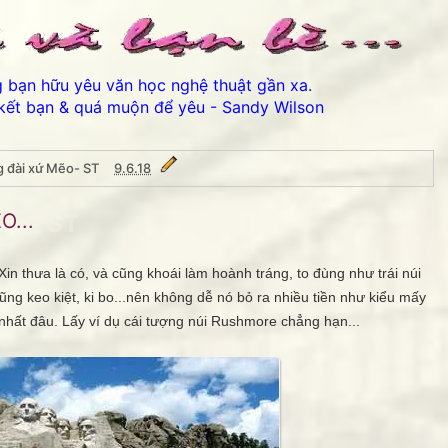
ng bạn hữu yêu văn học nghệ thuật gần xa.
kết bạn & quá muộn để yêu - Sandy Wilson
 đài xứ Mẽo- ST
9.6.18
Mẽo- ST
...
thưa là có, và cũng khoái làm hoành tráng, to đùng như trái núi
ng keo kiệt, ki bo...nên không dễ nó bỏ ra nhiều tiền như kiểu mấy
 nhất đâu. Lấy ví dụ cái tượng núi Rushmore chẳng hạn...
Thân ái chào các bạn đến vớ