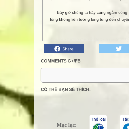
Bây giờ chúng ta hãy cùng ngắm công trì
lòng không liên tưởng lung tung đến chuyện
Chuyện tượng đài xứ Mẽo- ST - Góc kỷ 
Share
COMMENTS G+/FB
0 Comment:
CÓ THỂ BẠN SẼ THÍCH:
Mục lục: