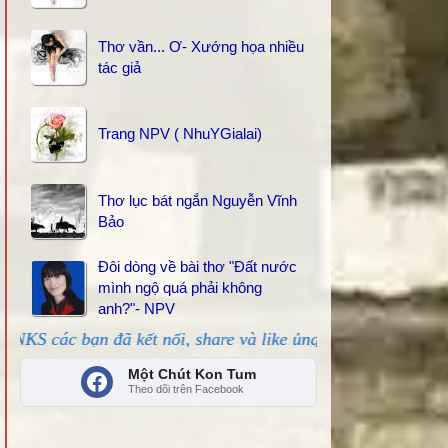
Thơ vần... Ơ- Xướng họa nhiều
tác giả
Trang NPV ( NhuYGialai)
Thơ lục bát ngắn Nguyễn Vĩnh
Bảo
Đôi dòng về bài thơ "Đất nước
mình ngộ quá phải không
anh?"- NPV
 đã kết nối, share và like ủng hộ!
Một Chút Kon Tum
Theo dõi trên Facebook