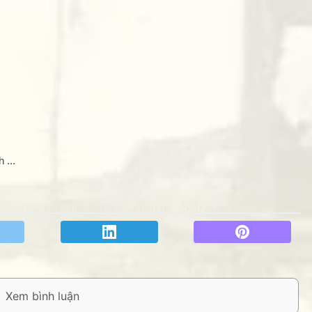
 ...
g - Góc kỷ niệm Phố núi và bạn bè. Chút gì để nhớ!
THANKS các bạn