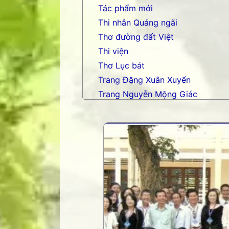
Tác phẩm mới
Thi nhân Quảng ngãi
Thơ đường đất Việt
Thi viện
Thơ Lục bát
Trang Đặng Xuân Xuyến
Trang Nguyễn Mộng Giác
Trang nhạc Võ Tá Hân
Trang Phạm Duy
Trang thơ Hoàng Nguyên Chươn
Trang thơ Thụy Du
Trang thơ+ Luân Hoán
Trang VHNT Thanh niên
Truyện.com
Văn chương Việt