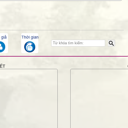
23/4/18
KẾT