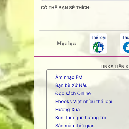
1 Comments
CÓ THỂ BẠN SẼ THÍCH:
Nặc danh
hay.
Trả lời
Xóa
Mục lục:
Thêm nhận xét
LINKS LIÊN 
Âm nhạc FM
Bạn bè Xứ Nẫu
Đọc sách Online
Ebooks Việt nhiều thể loại
Hương Xưa
Kon Tum quê hương tôi
Sắc màu thời gian