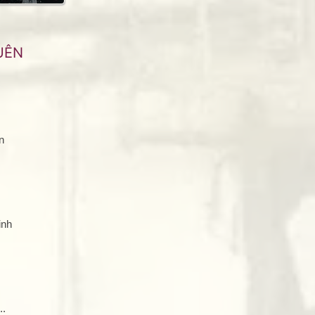
UÊN
n
inh
..