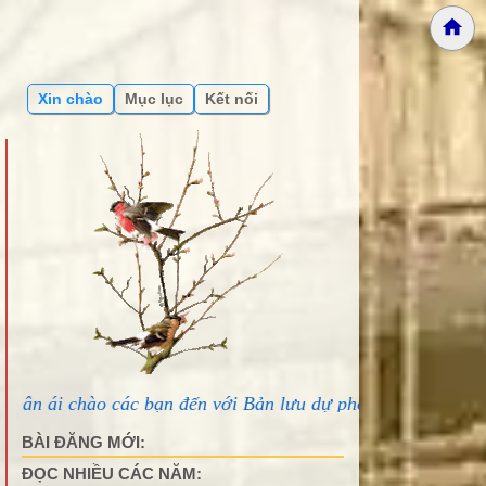
Xin chào
Mục lục
Kết nối
ác bạn đến với Bản lưu dự phòng Phố núi và bạn bè...
BÀI ĐĂNG MỚI:
ĐỌC NHIỀU CÁC NĂM: