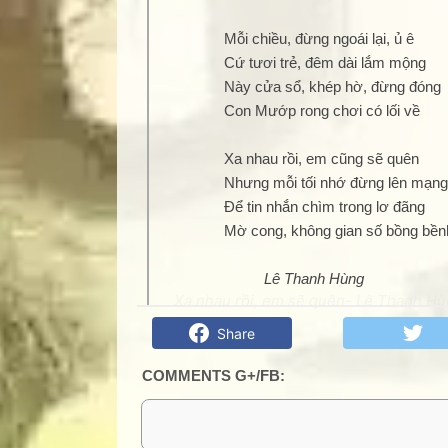
Mỗi chiều, đừng ngoái lại, ủ ê
Cứ tươi trẻ, đêm dài lắm mộng
Này cửa sổ, khép hờ, đừng đóng
Con Mướp rong chơi có lối về
Xa nhau rồi, em cũng sẽ quên
Nhưng mỗi tối nhớ đừng lên mạng
Để tin nhắn chìm trong lơ đãng
Mờ cong, không gian số bồng bềnh
Lê Thanh Hùng
Xa nhau rồi, em sẽ quên- Lê Thanh Hùn
Share
COMMENTS G+/FB: