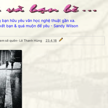
ng bạn hữu yêu văn học nghệ thuật gần xa.
kết bạn & quá muộn để yêu - Sandy Wilson
, em sẽ quên- Lê Thanh Hùng
23.4.18
ên- Lê Thanh Hùng
Thân ái chào c