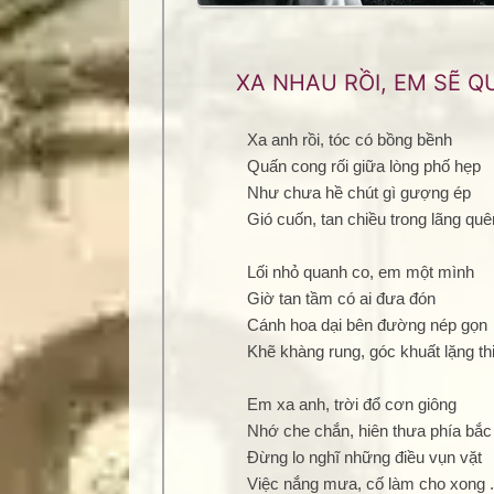
XA NHAU RỒI, EM SẼ Q
Xa anh rồi, tóc có bồng bềnh
Quấn cong rối giữa lòng phố hẹp
Như chưa hề chút gì gượng ép
Gió cuốn, tan chiều trong lãng quê
Lối nhỏ quanh co, em một mình
Giờ tan tầm có ai đưa đón
Cánh hoa dại bên đường nép gọn
Khẽ khàng rung, góc khuất lặng th
Em xa anh, trời đổ cơn giông
Nhớ che chắn, hiên thưa phía bắc
Đừng lo nghĩ những điều vụn vặt
Việc nắng mưa, cố làm cho xong .