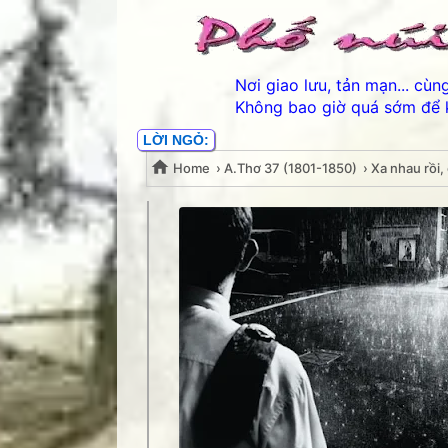
Nơi giao lưu, tản mạn... cù
Không bao giờ quá sớm để 
LỜI NGỎ:
Home
›
A.Thơ 37 (1801-1850)
›
Xa nhau rồi
Xa nhau rồi, em sẽ qu