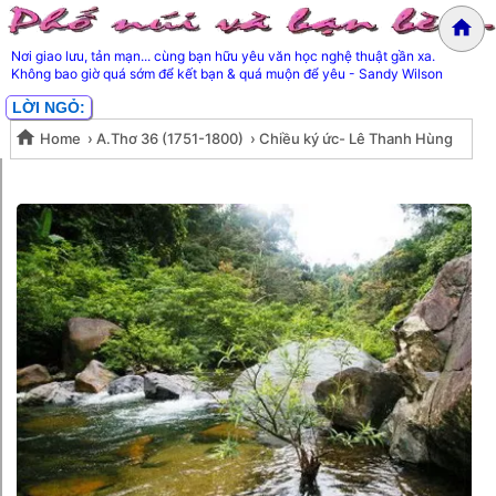
Nơi giao lưu, tản mạn... cùng bạn hữu yêu văn học nghệ thuật gần xa.
Không bao giờ quá sớm để kết bạn & quá muộn để yêu - Sandy Wilson
LỜI NGỎ:
Home
›
A.Thơ 36 (1751-1800)
›
Chiều ký ức- Lê Thanh Hùng
Chiều ký ức- Lê Thanh Hùng