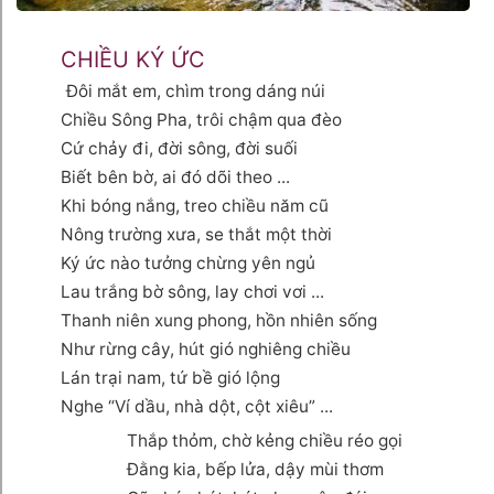
CHIỀU KÝ ỨC
Đôi mắt em, chìm trong dáng núi
Chiều Sông Pha, trôi chậm qua đèo
Cứ chảy đi, đời sông, đời suối
Biết bên bờ, ai đó dõi theo ...
Khi bóng nắng, treo chiều năm cũ
Nông trường xưa, se thắt một thời
Ký ức nào tưởng chừng yên ngủ
Lau trắng bờ sông, lay chơi vơi ...
Thanh niên xung phong, hồn nhiên sống
Như rừng cây, hút gió nghiêng chiều
Lán trại nam, tứ bề gió lộng
Nghe “Ví dầu, nhà dột, cột xiêu” ...
Thắp thỏm, chờ kẻng chiều réo gọi
Đằng kia, bếp lửa, dậy mùi thơm