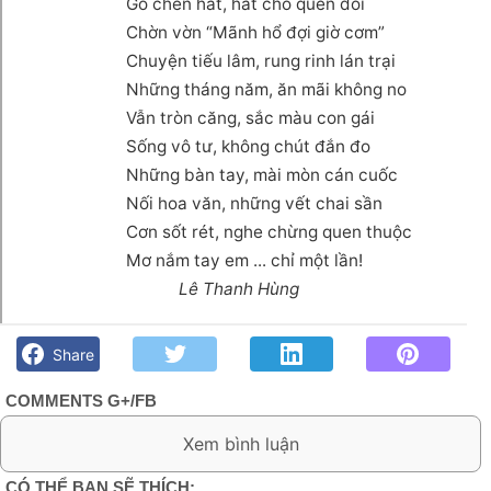
Gõ chén hát, hát cho quên đói
Chờn vờn “Mãnh hổ đợi giờ cơm”
Chuyện tiếu lâm, rung rinh lán trại
Những tháng năm, ăn mãi không no
Vẫn tròn căng, sắc màu con gái
Sống vô tư, không chút đắn đo
Những bàn tay, mài mòn cán cuốc
Nối hoa văn, những vết chai sần
Cơn sốt rét, nghe chừng quen thuộc
Mơ nắm tay em ... chỉ một lần!
Lê Thanh Hùng
Chiều ký ức- Lê Thanh Hùng - Góc kỷ niệm Phố núi và bạn
bè. Chút gì để nhớ!
Share
COMMENTS G+/FB
0 Comment:
CÓ THỂ BẠN SẼ THÍCH: