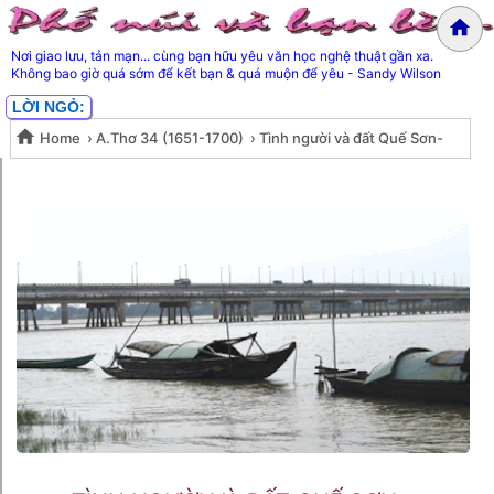
Nơi giao lưu, tản mạn... cùng bạn hữu yêu văn học nghệ thuật gần xa.
Không bao giờ quá sớm để kết bạn & quá muộn để yêu - Sandy Wilson
LỜI NGỎ:
Home
›
A.Thơ 34 (1651-1700)
›
Tình người và đất Quế Sơn-
Tình người và đất Quế Sơn-
Minh Triết
Minh Triết