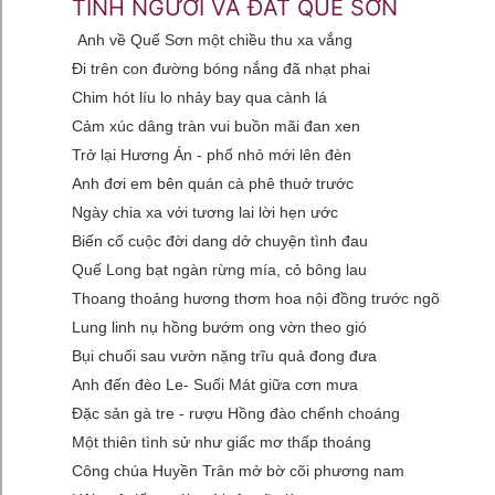
TÌNH NGƯỜI VÀ ĐẤT QUẾ SƠN
Anh về Quế Sơn một chiều thu xa vắng
Đi trên con đường bóng nắng đã nhạt phai
Chim hót líu lo nhảy bay qua cành lá
Cảm xúc dâng tràn vui buồn mãi đan xen
Trở lại Hương Án - phố nhỏ mới lên đèn
Anh đơi em bên quán cà phê thuở trước
Ngày chia xa với tương lai lời hẹn ước
Biến cố cuộc đời dang dở chuyện tình đau
Quế Long bạt ngàn rừng mía, cỏ bông lau
Thoang thoảng hương thơm hoa nội đồng trước ngõ
Lung linh nụ hồng bướm ong vờn theo gió
Bụi chuối sau vườn nặng trĩu quả đong đưa
Anh đến đèo Le- Suối Mát giữa cơn mưa
Đặc sản gà tre - rượu Hồng đào chếnh choáng
Một thiên tình sử như giấc mơ thấp thoáng
Công chúa Huyền Trân mở bờ cõi phương nam