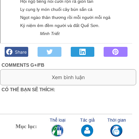
Hội ngộ tiếng nói cười rộn rã giòn tan
Ly cụng ly món chuối cây bún sắn cá
Ngọt ngào thân thương rồi mỗi người mỗi ngả
Kỷ niệm êm đềm người và đất Quế Sơn.
Minh Triết
Tình người và đất Quế Sơn- Minh Triết - Góc kỷ niệm Phố núi
và bạn bè. Chút gì để nhớ!
Share
COMMENTS G+/FB
0 Comment:
CÓ THỂ BẠN SẼ THÍCH:
Mục lục: