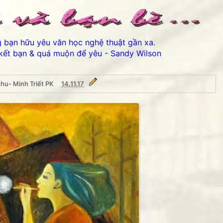
ng bạn hữu yêu văn học nghệ thuật gần xa.
kết bạn & quá muộn để yêu - Sandy Wilson
hu- Minh Triết PK
14.11.17
riết PK
Thân ái chào các bạn đến 