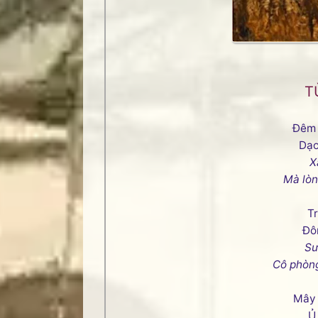
T
Đêm 
Dạo
X
Mà lòn
Tr
Đôn
Sư
Cô phòng
Mây 
Ủ