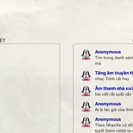
THANKS các bạn 
KẾT
Anonymous
Tìm trong danh sách
mà
Tăng âm truyền t
nhạc Trịnh rất hay
Âm thanh nhà xư
bài viết rất suất sắc
Anonymous
Ai là tác giả của thờ
Anonymous
Theo NhạnXe cộ dồn
tuyết thêm rơiXe to x