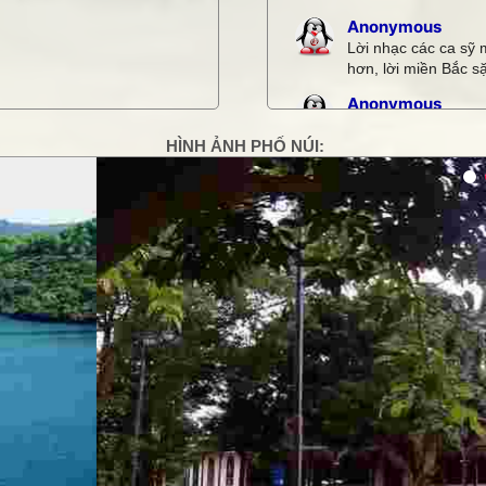
Anonymous
Lời nhạc các ca sỹ 
hơn, lời miền Bắc sặ
Anonymous
Quá hay
HÌNH ẢNH PHỐ NÚI:
Anonymous
tôi thấy nó khá là h
g
Thiết bị âm thanh
hoa dã quỳ rất đẹp
Loa hội trường c
thơ rất hay
Xem thêm bình luận