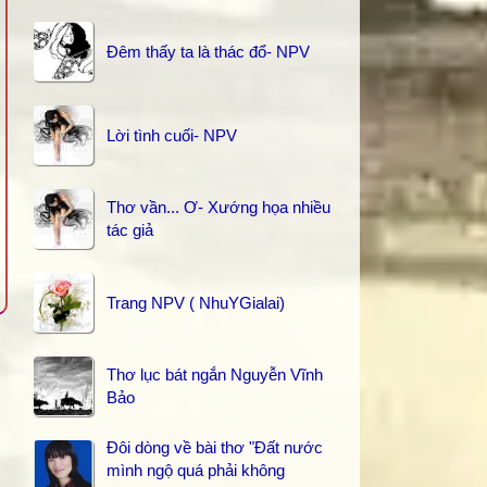
Đêm thấy ta là thác đổ- NPV
Lời tình cuối- NPV
Thơ vần... Ơ- Xướng họa nhiều
tác giả
Trang NPV ( NhuYGialai)
Thơ lục bát ngắn Nguyễn Vĩnh
Bảo
Đôi dòng về bài thơ "Đất nước
mình ngộ quá phải không