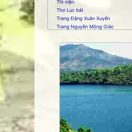
Thi viện
Thơ Lục bát
Trang Đặng Xuân Xuyến
Trang Nguyễn Mộng Giác
Trang nhạc Võ Tá Hân
Trang Phạm Duy
Trang thơ Hoàng Nguyên Chươn
Trang thơ Thụy Du
Trang thơ+ Luân Hoán
Trang VHNT Thanh niên
Truyện.com
Văn chương Việt