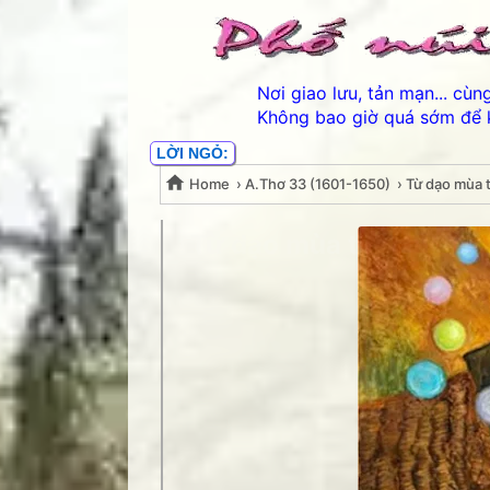
Nơi giao lưu, tản mạn... cù
Không bao giờ quá sớm để 
LỜI NGỎ:
Home
›
A.Thơ 33 (1601-1650)
›
Từ dạo mùa t
Từ dạo mùa thu- Minh T