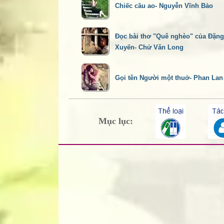
Chiếc cầu ao- Nguyễn Vĩnh Bảo
Đọc bài thơ "Quê nghèo" của Đặn
Xuyến- Chử Văn Long
Gọi tên Người một thuở- Phan La
Mục lục: