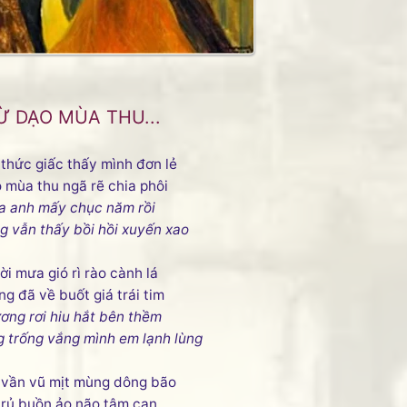
Ừ DẠO MÙA THU...
thức giấc thấy mình đơn lẻ
 mùa thu ngã rẽ chia phôi
a anh mấy chục năm rồi
g vẫn thấy bồi hồi xuyến xao
ời mưa gió rì rào cành lá
g đã về buốt giá trái tim
ơng rơi hiu hắt bên thềm
 trống vắng mình em lạnh lùng
vần vũ mịt mùng dông bão
 rủ buồn ảo não tâm can