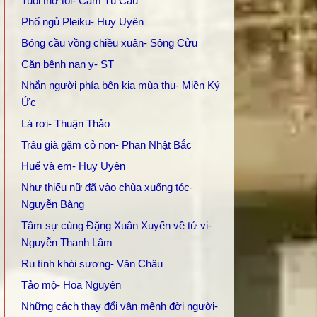
Tuổi thơ tôi- Cẩm Tú Cầu
Phố ngủ Pleiku- Huy Uyên
Bóng cầu vồng chiều xuân- Sông Cửu
Căn bệnh nan y- ST
Nhắn người phía bên kia mùa thu- Miền Ký
Ức
Lá rơi- Thuận Thảo
Trâu già gặm cỏ non- Phan Nhật Bắc
Huế và em- Huy Uyên
Như thiếu nữ đã vào chùa xuống tóc-
Nguyễn Bàng
Tâm sự cùng Đặng Xuân Xuyến về tử vi-
Nguyễn Thanh Lâm
Ru tình khói sương- Văn Châu
Tảo mộ- Hoa Nguyên
Những cách thay đổi vận mệnh đời người-