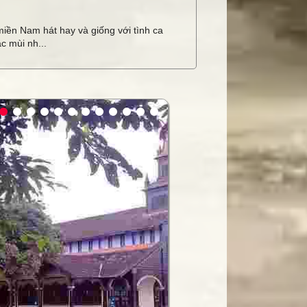
miền Nam hát hay và giống với tình ca
c mùi nh...
ay
 hội trường
hính hãng