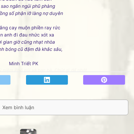
 sao ngắn ngủi phũ phàng
ồng số phận lỡ làng nợ duyên
ắng cay muộn phiền ray rức
ễn anh đi đau nhức xót xa
i gian giờ cũng nhạt nhòa
nh bóng cũ đậm đà khắc sâu,
Minh Triết PK
ỷ niệm Phố núi và bạn bè. Chút gì để nhớ!