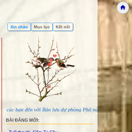
Xin chào
Mục lục
Kết nối
với Bản lưu dự phòng Phố núi và bạn bè...
BÀI ĐĂNG MỚI: