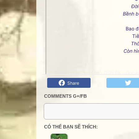
Đời
Bềnh b
Bao đ
Ti
Thờ
Còn hì
Từ dạo mùa thu- Minh Triết PK - Góc k
Share
COMMENTS G+/FB
0 Comment:
CÓ THỂ BẠN SẼ THÍCH: