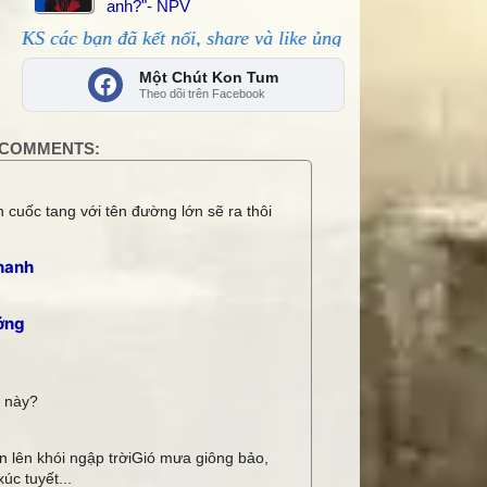
anh?"- NPV
đã kết nối, share và like ủng hộ!
Một Chút Kon Tum
Theo dõi trên Facebook
COMMENTS:
 cuốc tang với tên đường lớn sẽ ra thôi
hanh
ởng
i này?
 lên khói ngập trờiGió mưa giông bảo,
úc tuyết...