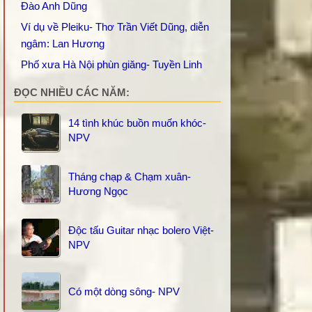
Đào Anh Dũng
Ví dụ về Pleiku- Thơ Trần Viết Dũng, diễn
ngâm: Lan Hương
Phố xưa Hà Nội phùn giăng- Tuyền Linh
ĐỌC NHIỀU CÁC NĂM:
14 tình khúc buồn muốn khóc-
NPV
Tháng chạp & Chạm xuân-
Hương Ngọc
Độc tấu Guitar nhạc bolero Việt-
NPV
Có một dòng sông- NPV