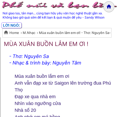
Nơi giao lưu, tản mạn... cùng bạn hữu yêu văn học nghệ thuật gần xa.
Không bao giờ quá sớm để kết bạn & quá muộn để yêu - Sandy Wilson
LỜI NGỎ:
Home
›
M.Nhạc
›
Mùa xuân buồn lắm em ơi! - Thơ: Nguyên Sa-
Mùa xuân buồn lắm em ơi! - Thơ:
Nhạc & trình bày: Nguyễn Tâm
MÙA XUÂN BUỒN LẮM EM ƠI !
Nguyên Sa- Nhạc & trình bày:
- Thơ: Nguyên Sa
- Nhạc & trình bày: Nguyễn Tâm
Nguyễn Tâm
▶
Mùa xuân buồn lắm em ơi
Anh vẫn đạp xe từ Saigon lên trường đua Phú
Thọ
Đạp xe qua nhà em
Nhìn vào ngưỡng cửa
Nhà số 20
Anh nhớ em má hồng...