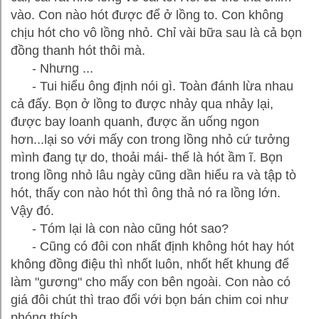
vào. Con nào hót được để ở lồng to. Con không
chịu hót cho vô lồng nhỏ. Chỉ vài bữa sau là cả bọn
đồng thanh hót thôi mà.
- Nhưng ...
- Tui hiểu ông định nói gì. Toàn đánh lừa nhau
cả đấy. Bọn ở lồng to được nhảy qua nhảy lại,
được bay loanh quanh, được ăn uống ngon
hơn...lại so với mấy con trong lồng nhỏ cứ tưởng
mình đang tự do, thoải mái- thế là hót ầm ĩ. Bọn
trong lồng nhỏ lâu ngày cũng dần hiểu ra và tập tò
hót, thấy con nào hót thì ông thả nó ra lồng lớn.
Vậy đó.
- Tóm lại là con nào cũng hót sao?
- Cũng có đôi con nhất định không hót hay hót
không đồng điệu thì nhốt luôn, nhốt hết khung để
làm "gương" cho mấy con bên ngoài. Con nào có
giá đôi chút thì trao đổi với bọn bán chim coi như
phóng thích.