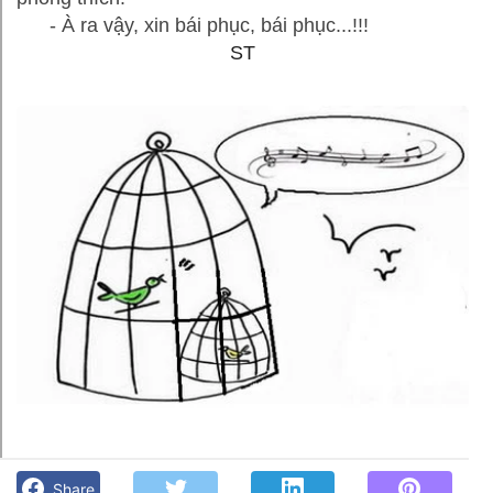
- À ra vậy, xin bái phục, bái phục...!!!
ST
Bí quyết nuôi chim lồng hót- ST - Góc kỷ niệm Phố núi và
bạn bè. Chút gì để nhớ!
Share