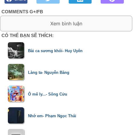
COMMENTS G+/FB
0 Comment:
CÓ THỂ BẠN SẼ THÍCH:
Bài ca sương khói- Huy Uyên
Làng ta- Nguyễn Bàng
Ô mê ly...- Sông Cửu
Nhớ em- Phạm Ngọc Thái