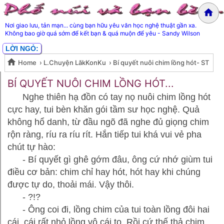
Nơi giao lưu, tản mạn... cùng bạn hữu yêu văn học nghệ thuật gần xa.
Không bao giờ quá sớm để kết bạn & quá muộn để yêu - Sandy Wilson
LỜI NGỎ:
Home
›
L.Chuyện LăkKonKu
›
Bí quyết nuôi chim lồng hót- ST
Bí quyết nuôi chim lồng hót- ST
BÍ QUYẾT NUÔI CHIM LỒNG HÓT...
Nghe thiên hạ đồn có tay nọ nuôi chim lồng hót
cực hay, tui bèn khăn gói tầm sư học nghệ. Quả
không hổ danh, từ đầu ngõ đã nghe đủ giọng chim
rộn ràng, ríu ra ríu rít. Hắn tiếp tui khá vui vẻ pha
chút tự hào:
- Bí quyết gì ghê gớm đâu, ông cứ nhớ giùm tui
điều cơ bản: chim chỉ hay hót, hót hay khi chúng
được tự do, thoải mái. Vậy thôi.
- ?!?
- Ông coi đi, lồng chim của tui toàn lồng đôi hai
cái, cái rất nhỏ lồng vô cái to. Rồi cứ thế thả chim