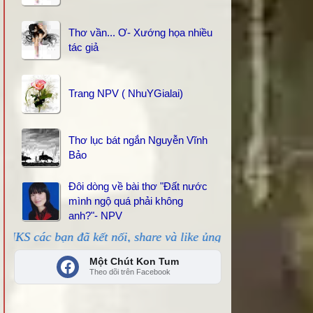
Thơ vần... Ơ- Xướng họa nhiều
tác giả
Trang NPV ( NhuYGialai)
Thơ lục bát ngắn Nguyễn Vĩnh
Bảo
Đôi dòng về bài thơ "Đất nước
mình ngộ quá phải không
anh?"- NPV
ã kết nối, share và like ủng hộ!
Một Chút Kon Tum
Theo dõi trên Facebook