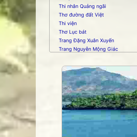
Thi nhân Quảng ngãi
Thơ đường đất Việt
Thi viện
Thơ Lục bát
Trang Đặng Xuân Xuyến
Trang Nguyễn Mộng Giác
Trang nhạc Võ Tá Hân
Trang Phạm Duy
Trang thơ Hoàng Nguyên Chươn
Trang thơ Thụy Du
Trang thơ+ Luân Hoán
Trang VHNT Thanh niên
Truyện.com
Văn chương Việt