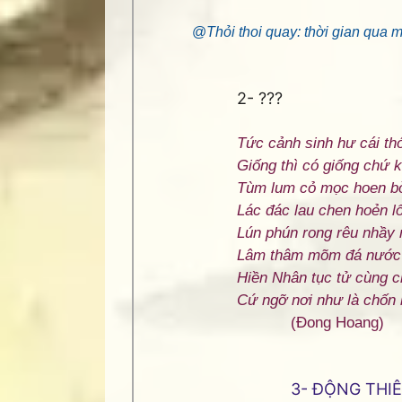
@
Thỏi thoi quay: thời gian qua 
2- ???
Tức cảnh sinh hư cái thó
Giống thì có giống chứ 
Tùm lum cỏ mọc hoen b
Lác đác lau chen hoẻn lố
Lún phún rong rêu nhầy 
Lâm thâm mõm đá nước
Hiền Nhân tục tử cùng ch
Cứ ngỡ nơi như là chốn kh
(Đong Hoang)
3- ĐỘNG THIÊ