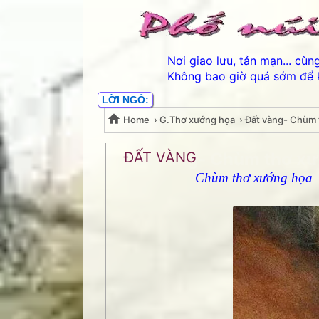
Nơi giao lưu, tản mạn... cù
Không bao giờ quá sớm để 
LỜI NGỎ:
Home
›
G.Thơ xướng họa
›
Đất vàng- Chùm 
Đất vàng- Chùm thơ x
ĐẤT VÀNG
Chùm thơ xướng họa