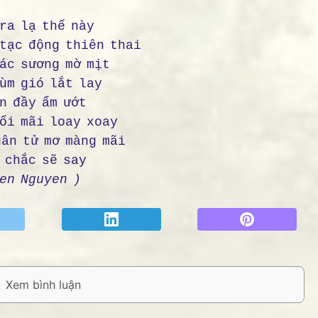
ra lạ thế này
 tạc động thiên thai
ác sương mờ mịt
ùm gió lắt lay
n đầy ẩm ướt
lối mãi loay xoay
uân tử mơ màng mãi
 chắc sẽ say
en Nguyen )
 niệm Phố núi và bạn bè. Chút gì để nhớ!