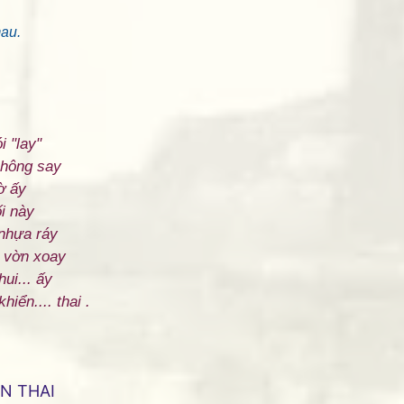
mau.
i "lay"
không say
ờ ấy
i này
nhựa ráy
 vờn xoay
ui... ấy
iển.... thai .
N THAI