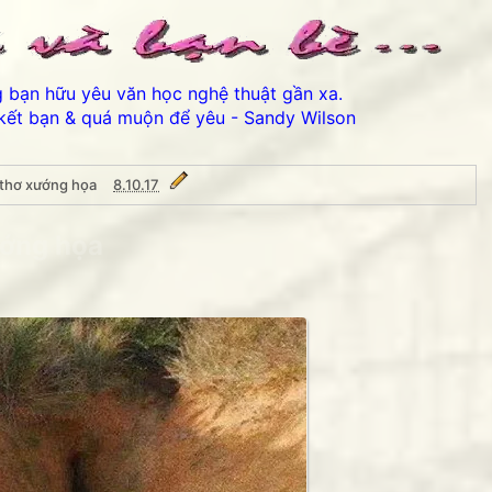
ng bạn hữu yêu văn học nghệ thuật gần xa.
kết bạn & quá muộn để yêu - Sandy Wilson
thơ xướng họa
8.10.17
ướng họa
Thân ái chào các bạn đến v