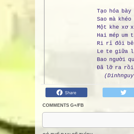
Tạo hóa bày 
Sao mà khéo
Một khe xơ x
Hai mép um t
Ri rỉ đôi bê
Le te giữa 
Bao người q
Đã lỡ ra rồi
(Dinhnguy
Đất vàng- Chùm thơ xướng họa - Góc kỷ
Share
COMMENTS G+/FB
0 Comment: