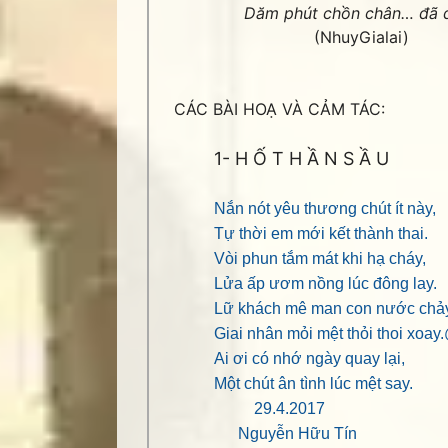
Dăm phút chồn chân… đã 
(NhuyGialai)
CÁC BÀI HOẠ VÀ CẢM TÁC:
1- H Ố T H Ầ N S Ầ U
Nắn nót yêu thương chút ít này,
Tự thời em mới kết thành thai.
Vòi phun tắm mát khi hạ cháy,
Lửa ấp ươm nồng lúc đông lay.
Lữ khách mê man con nước chảy
Giai nhân mỏi mệt thỏi thoi xoay
Ai ơi có nhớ ngày quay lại,
Một chút ân tình lúc mệt say.
29.4.2017
Nguyễn Hữu Tín