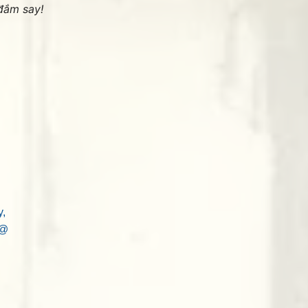
đắm say!
,
.@
THANKS các bạn đ