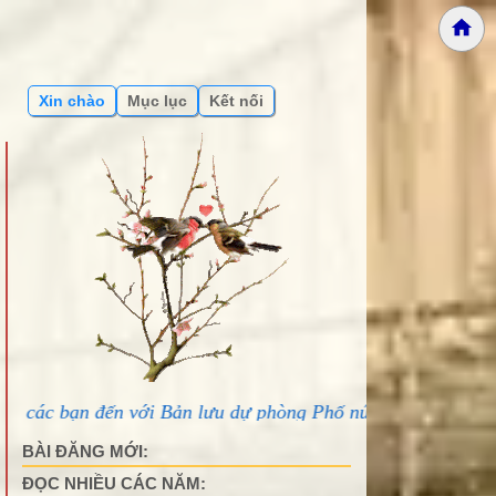
Xin chào
Mục lục
Kết nối
ới Bản lưu dự phòng Phố núi và bạn bè...
BÀI ĐĂNG MỚI:
ĐỌC NHIỀU CÁC NĂM: