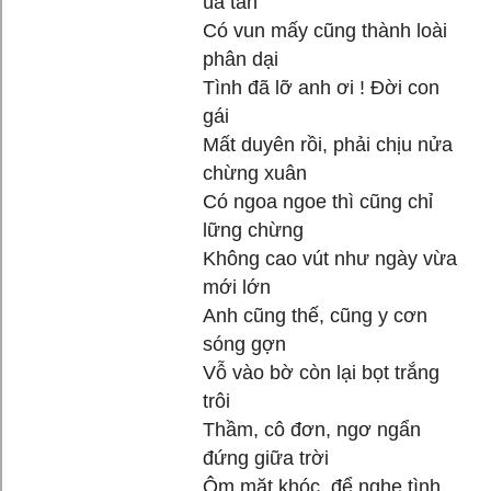
úa tàn
Có vun mấy cũng thành loài
phân dại
Tình đã lỡ anh ơi ! Đời con
gái
Mất duyên rồi, phải chịu nửa
chừng xuân
Có ngoa ngoe thì cũng chỉ
lững chừng
Không cao vút như ngày vừa
mới lớn
Anh cũng thế, cũng y cơn
sóng gợn
Vỗ vào bờ còn lại bọt trắng
trôi
Thầm, cô đơn, ngơ ngẩn
đứng giữa trời
Ôm mặt khóc, để nghe tình