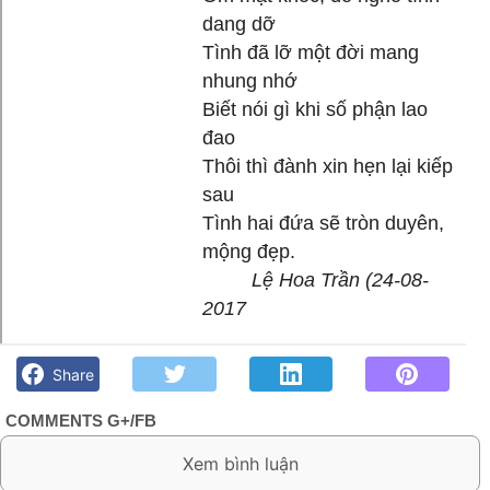
dang dỡ
Tình đã lỡ một đời mang
nhung nhớ
Biết nói gì khi số phận lao
đao
Thôi thì đành xin hẹn lại kiếp
sau
Tình hai đứa sẽ tròn duyên,
mộng đẹp.
Lệ Hoa Trần (24-08-
2017
Xin giấu mặt, Tình đã lỡ- Lệ Hoa Trần - Góc kỷ niệm Phố núi
và bạn bè. Chút gì để nhớ!
Share
COMMENTS G+/FB