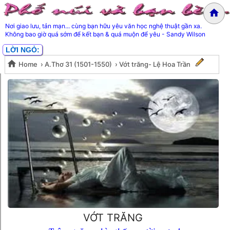
Nơi giao lưu, tản mạn... cùng bạn hữu yêu văn học nghệ thuật gần xa.
Không bao giờ quá sớm để kết bạn & quá muộn để yêu - Sandy Wilson
LỜI NGỎ:
Home
›
A.Thơ 31 (1501-1550)
›
Vớt trăng- Lệ Hoa Trần
Vớt trăng- Lệ Hoa Trần
VỚT TRĂNG