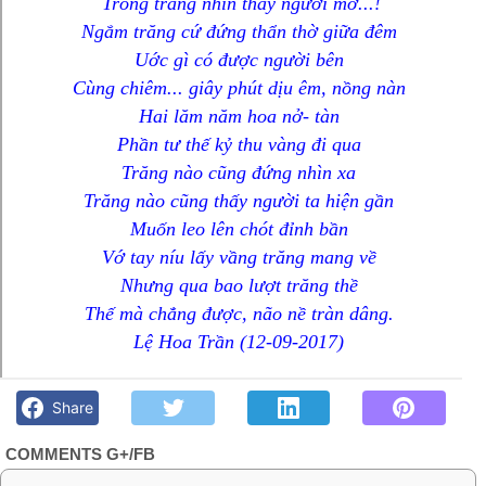
Trông trăng nhìn thấy người mơ...!
Ngắm trăng cứ đứng thẩn thờ giữa đêm
Uớc gì có được người bên
Cùng chiêm... giây phút dịu êm, nồng nàn
Hai lăm năm hoa nở- tàn
Phần tư thế kỷ thu vàng đi qua
Trăng nào cũng đứng nhìn xa
Trăng nào cũng thấy người ta hiện gần
Muốn leo lên chót đỉnh bần
Vớ tay níu lấy vầng trăng mang về
Nhưng qua bao lượt trăng thề
Thế mà chẳng được, não nề tràn dâng.
Lệ Hoa Trần (12-09-2017)
Vớt trăng- Lệ Hoa Trần - Góc kỷ niệm Phố núi và bạn bè.
Chút gì để nhớ!
Share
COMMENTS G+/FB