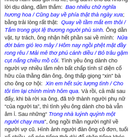
lời dịu dàng, đằm thắm:
Bao nhiêu chữ nghĩa
hương hoa / Cũng bay về phía thật thà ngày xưa
;
bằng trải lòng rất thật:
Quay về tầm mắt em thôi /
Tắm trong giọt lệ thương người phù sinh.
Ông dằn
vặt, tự trách, ông nhận hết phần sai về mình:
Nửa
đời bám gió leo mây / Hôm nay ngồi phệt mặt đầy
rong rêu / Mải mê thơ phú cánh diều / Bỏ trâu gặm
cụt nắng chiều mồ côi
. Tình yêu ông dành cho
người vợ nhiều lắm nên bất chấp tính sĩ diện cố
hữu của thằng đàn ông, ông thấp giọng “xin” bà
cho ông cơ hội:
Xin em hết sức lượng tình / Cho
tôi tìm lại chính mình hôm qua.
Và rồi, cả mãi sau
đấy, khi bà rời xa ông, đã trở thành người phụ nữ
“của người ta”, thì tình yêu ông dành cho bà vẫn
âm ỉ. Sau những“
Trong nhà luýnh quýnh một
người chạy mưa
”, ông ngồi thần người nghĩ về
người vợ cũ. Hình ảnh người đàn ông cô đơn, tuổi
xế chiều, cố nén tiếng thở dài để chặn tiếng khóc