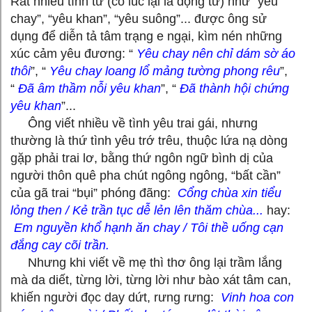
Rất nhiều tính từ (có lúc lại là động từ) như “yêu
chay”, “yêu khan”, “yêu suông”... được ông sử
dụng để diễn tả tâm trạng e ngại, kìm nén những
xúc cảm yêu đương: “
Yêu chay nên chỉ dám sờ áo
thôi
”, “
Yêu chay loang lổ mảng tường phong rêu
”,
“
Đã âm thầm nỗi yêu khan
”, “
Đã thành hội chứng
yêu khan
”...
Ông viết nhiều về tình yêu trai gái, nhưng
thường là thứ tình yêu trớ trêu, thuộc lứa nạ dòng
gặp phải trai lơ, bằng thứ ngôn ngữ bình dị của
người thôn quê pha chút ngông ngông, “bất cần”
của gã trai “bụi” phóng đãng:
Cổng chùa xin tiểu
lỏng then / Kẻ trần tục dễ lẻn lên thăm chùa...
hay:
Em nguyền khổ hạnh ăn chay / Tôi thề uống cạn
đắng cay cõi trần.
Nhưng khi viết về mẹ thì thơ ông lại trầm lắng
mà da diết, từng lời, từng lời như bào xát tâm can,
khiến người đọc day dứt, rưng rưng:
Vinh hoa con