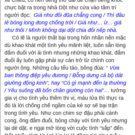
chực bật ra trong Nhà Dột như cứa vào tâm trí
người đọc:
Giá như đôi đũa chẳng cong / Thì đâu
lẻ bóng long đong chống trời / Giá như… ừ… giá
như thôi / Mình không dại dột chia đôi nếp nhà.
Có lẽ là người thất bại trong hôn nhân nên mặc
dù khao khát một tình yêu mãnh liệt, luôn sẵn lòng
đắm đuối với ái tình nhưng những khao khát, đắm
đuối ấy luôn gặp phải sự cản trở từ chính con
người ông. Những câu tếu táo, bông đùa: “
Vừa
ban thông điệp yêu đương / Bỗng dưng cả bộ dát
giường động kinh”, hay “Có gì mạnh đến lạ thường
/ Yêu suông đã bốn chân giường còn hai
”… tưởng
gia vị cho tình yêu thêm thi vị, máu lửa thì thực ra
đó là lời chống chế ngầm của kẻ sợ sẽ bại trận
trong tình yêu. Như con chim sợ đậu phải cành
cong, ông đắm đuối, bỏng cháy với tình yêu nhưng
lại dè dặt, e ngại mở lòng với cuộc tình “sắp” đến.