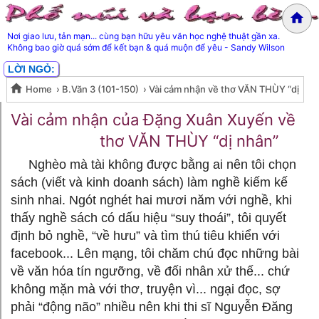
Nơi giao lưu, tản mạn... cùng bạn hữu yêu văn học nghệ thuật gần xa.
Không bao giờ quá sớm để kết bạn & quá muộn để yêu - Sandy Wilson
LỜI NGỎ:
Home
›
B.Văn 3 (101-150)
›
Vài cảm nhận về thơ VĂN THÙY “dị
Vài cảm nhận về thơ VĂN THÙY
nhân”- Đặng Xuân Xuyến
Vài cảm nhận của Đặng Xuân Xuyến về
thơ VĂN THÙY “dị nhân”
“dị nhân”- Đặng Xuân Xuyến
Nghèo mà tài không được bằng ai nên tôi chọn
sách (viết và kinh doanh sách) làm nghề kiếm kế
sinh nhai. Ngót nghét hai mươi năm với nghề, khi
thấy nghề sách có dấu hiệu “suy thoái”, tôi quyết
định bỏ nghề, “về hưu” và tìm thú tiêu khiển với
facebook... Lên mạng, tôi chăm chú đọc những bài
về văn hóa tín ngưỡng, về đối nhân xử thế... chứ
không mặn mà với thơ, truyện vì... ngại đọc, sợ
phải “động não” nhiều nên khi thi sĩ Nguyễn Đăng