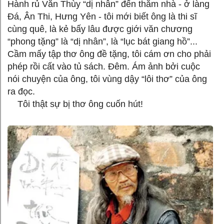
Hành rủ Văn Thùy “dị nhân” đến thăm nhà - ở làng
Đá, Ân Thi, Hưng Yên - tôi mới biết ông là thi sĩ
cùng quê, là kẻ bấy lâu được giới văn chương
“phong tặng” là “dị nhân”, là “lục bát giang hồ”...
Cầm mấy tập thơ ông đề tặng, tôi cám ơn cho phải
phép rồi cất vào tủ sách. Đêm. Ám ảnh bởi cuộc
nói chuyện của ông, tôi vùng dậy “lôi thơ” của ông
ra đọc.
Tôi thật sự bị thơ ông cuốn hút!