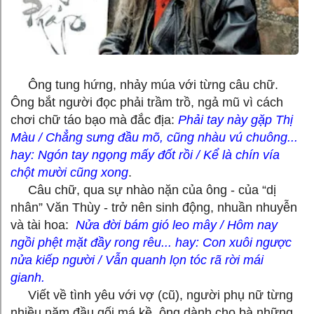
Ông tung hứng, nhảy múa với từng câu chữ.
Ông bắt người đọc phải trầm trồ, ngả mũ vì cách
chơi chữ táo bạo mà đắc địa:
Phải tay này gặp Thị
Màu / Chẳng sưng đầu mõ, cũng nhàu vú chuông...
hay: Ngón tay ngọng mấy đốt rồi / Kể là chín vía
chột mười cũng xong
.
Câu chữ, qua sự nhào nặn của ông - của “dị
nhân” Văn Thùy - trở nên sinh động, nhuần nhuyễn
và tài hoa:
Nửa đời bám gió leo mây / Hôm nay
ngồi phệt mặt đầy rong rêu... hay: Con xuôi ngược
nửa kiếp người / Vẫn quanh lọn tóc rã rời mái
gianh.
Viết về tình yêu với vợ (cũ), người phụ nữ từng
nhiều năm đầu gối má kề, ông dành cho bà những