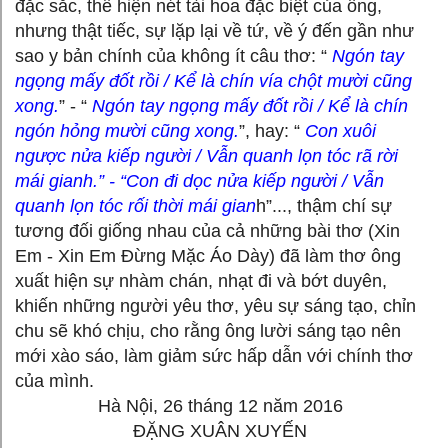
đặc sắc, thể hiện nét tài hoa đặc biệt của ông,
nhưng thật tiếc, sự lặp lại về tứ, về ý đến gần như
sao y bản chính của không ít câu thơ: “
Ngón tay
ngọng mấy đốt rồi / Kể là chín vía chột mười cũng
xong.
” - “
Ngón tay ngọng mấy đốt rồi / Kể là chín
ngón hỏng mười cũng xong.
”, hay: “
Con xuôi
ngược nửa kiếp người / Vẫn quanh lọn tóc rã rời
mái gianh.” - “Con đi dọc nửa kiếp người / Vẫn
quanh lọn tóc rối thời mái gian
h”..., thậm chí sự
tương đối giống nhau của cả những bài thơ (Xin
Em - Xin Em Đừng Mặc Áo Dày) đã làm thơ ông
xuất hiện sự nhàm chán, nhạt đi và bớt duyên,
khiến những người yêu thơ, yêu sự sáng tạo, chỉn
chu sẽ khó chịu, cho rằng ông lười sáng tạo nên
mới xào sáo, làm giảm sức hấp dẫn với chính thơ
của mình.
Hà Nội, 26 tháng 12 năm 2016
ĐẶNG XUÂN XUYẾN