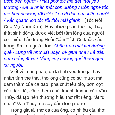
ướm trên người / Phất phơ tóc mẹ dệt thời yêu
thương / Đã đi nhẵn một con đường / Còn nghe tóc
mẹ bốn phương rối bời / Con đi dọc nửa kiếp người
/ Vẫn quanh lọn tóc rối thời mái gianh
- (Tóc Rối
Của Mẹ Năm Xưa). Hay những câu thơ thật hay,
thật sinh động, được viết bởi tấm lòng của người
con hiếu thảo trong Hoài Cảm Tích Cũ khắc sâu
trong tâm trí người đọc:
Chân trần mài vẹt đường
quê / Lưng về như đặt đoạn đê giữa nhà / Lá trầu
dứt cuống đi xa / Nồng cay hương quế thơm qua
xứ người.
Viết về mảng nào, dù là tình yêu trai gái hay
nhân tình thế thái, thơ ông cũng có sự mượt mà,
đằm thắm của ca dao, pha chút tếu táo, bỡn cợt
của dân dã, cộng thêm chút khệnh khạng của Văn
Thùy, đã tạo nên thương hiệu thơ rất riêng, rất “dị
nhân” Văn Thùy, dễ say đắm lòng người.
Trong gia tài thơ ca của ông, có nhiều câu thơ