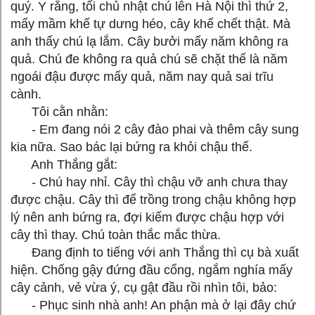
quý. Y rằng, tối chủ nhật chú lên Hà Nội thì thứ 2,
mấy mầm khế tự dưng héo, cây khế chết thật. Mà
anh thấy chú lạ lắm. Cây bưởi mấy năm không ra
quả. Chú đe không ra quả chú sẽ chặt thế là năm
ngoái đậu được mấy quả, năm nay quả sai trĩu
cành.
Tôi cằn nhằn:
- Em đang nói 2 cây đào phai và thêm cây sung
kia nữa. Sao bác lại bứng ra khỏi chậu thế.
Anh Thắng gắt:
- Chú hay nhỉ. Cây thì chậu vỡ anh chưa thay
được chậu. Cây thì để trồng trong chậu không hợp
lý nên anh bứng ra, đợi kiếm được chậu hợp với
cây thì thay. Chú toàn thắc mắc thừa.
Đang định to tiếng với anh Thắng thì cụ bà xuất
hiện. Chống gậy đứng đầu cổng, ngắm nghía mấy
cây cảnh, vẻ vừa ý, cụ gật đầu rồi nhìn tôi, bảo:
- Phục sinh nhà anh! An phận mà ở lại đây chứ