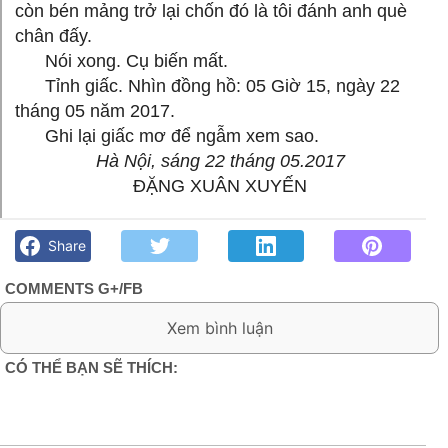
còn bén mảng trở lại chốn đó là tôi đánh anh què
chân đấy.
Nói xong. Cụ biến mất.
Tỉnh giấc. Nhìn đồng hồ: 05 Giờ 15, ngày 22
tháng 05 năm 2017.
Ghi lại giấc mơ để ngẫm xem sao.
Hà Nội, sáng 22 tháng 05.2017
ĐẶNG XUÂN XUYẾN
Như giấc liêu trai- Giấc mơ thứ tám: ÂN NGHĨA TIỀN KIẾP-
Đặng Xuân Xuyến - Góc kỷ niệm Phố núi và bạn bè. Chút gì
Share
để nhớ!
COMMENTS G+/FB
0 Comment:
CÓ THỂ BẠN SẼ THÍCH: