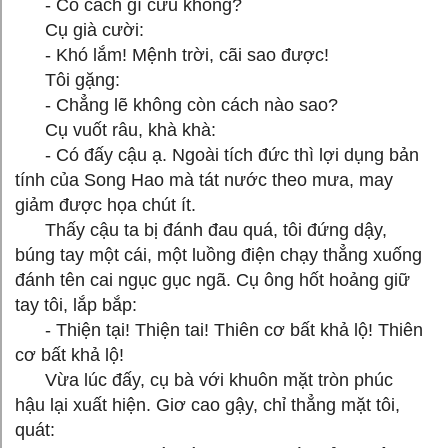
- Có cách gì cứu không?
Cụ già cười:
- Khó lắm! Mệnh trời, cãi sao được!
Tôi gặng:
- Chẳng lẽ không còn cách nào sao?
Cụ vuốt râu, khà khà:
- Có đấy cậu ạ. Ngoài tích đức thì lợi dụng bản
tính của Song Hao mà tát nước theo mưa, may
giảm được họa chút ít.
Thấy cậu ta bị đánh đau quá, tôi đứng dậy,
búng tay một cái, một luồng điện chạy thẳng xuống
đánh tên cai ngục gục ngã. Cụ ông hốt hoảng giữ
tay tôi, lắp bắp:
- Thiện tại! Thiện tai! Thiên cơ bất khả lộ! Thiên
cơ bất khả lộ!
Vừa lúc đấy, cụ bà với khuôn mặt tròn phúc
hậu lại xuất hiện. Giơ cao gậy, chỉ thẳng mặt tôi,
quát: