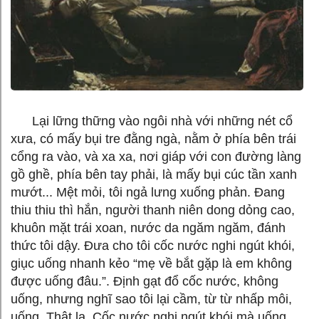
Lại lững thững vào ngôi nhà với những nét cổ
xưa, có mấy bụi tre đằng ngà, nằm ở phía bên trái
cổng ra vào, và xa xa, nơi giáp với con đường làng
gồ ghề, phía bên tay phải, là mấy bụi cúc tần xanh
mướt... Mệt mỏi, tôi ngả lưng xuống phản. Đang
thiu thiu thì hắn, người thanh niên dong dỏng cao,
khuôn mặt trái xoan, nước da ngăm ngăm, đánh
thức tôi dậy. Đưa cho tôi cốc nước nghi ngút khói,
giục uống nhanh kẻo “mẹ về bắt gặp là em không
được uống đâu.”. Định gạt đổ cốc nước, không
uống, nhưng nghĩ sao tôi lại cầm, từ từ nhấp môi,
uống. Thật lạ. Cốc nước nghi ngút khói mà uống