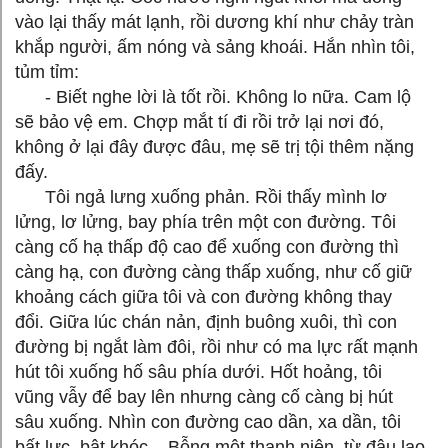
vào lại thấy mát lạnh, rồi dương khí như chảy tràn
khắp người, ấm nóng và sảng khoái. Hắn nhìn tôi,
tủm tỉm:
- Biết nghe lời là tốt rồi. Không lo nữa. Cam lộ
sẽ bảo vệ em. Chợp mắt tí đi rồi trở lại nơi đó,
không ở lại đây được đâu, mẹ sẽ trị tội thêm nặng
đấy.
Tôi ngả lưng xuống phản. Rồi thấy mình lơ
lửng, lơ lửng, bay phía trên một con đường. Tôi
càng cố hạ thấp độ cao để xuống con đường thì
càng hạ, con đường càng thấp xuống, như cố giữ
khoảng cách giữa tôi và con đường không thay
đổi. Giữa lúc chán nản, định buông xuôi, thì con
đường bị ngắt làm đôi, rồi như có ma lực rất mạnh
hút tôi xuống hố sâu phía dưới. Hốt hoảng, tôi
vũng vẫy để bay lên nhưng càng cố càng bị hút
sâu xuống. Nhìn con đường cao dần, xa dần, tôi
bất lực, bật khóc... Bỗng một thanh niên, từ đâu lao