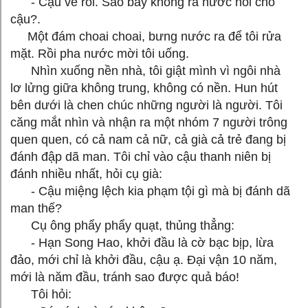
- Cậu về rồi. Sao bay không ra nước nôi cho
cậu?.
Một đám choai choai, bưng nước ra để tôi rửa
mặt. Rồi pha nước mời tôi uống.
Nhìn xuống nền nhà, tôi giật mình vì ngôi nhà
lơ lửng giữa không trung, không có nền. Hun hút
bên dưới là chen chúc những người là người. Tôi
căng mắt nhìn và nhận ra một nhóm 7 người trông
quen quen, có cả nam cả nữ, cả già cả trẻ đang bị
đánh đập dã man. Tôi chỉ vào cậu thanh niên bị
đánh nhiều nhất, hỏi cụ già:
- Cậu miệng lệch kia phạm tội gì mà bị đánh dã
man thế?
Cụ ông phẩy phẩy quạt, thủng thẳng:
- Hạn Song Hao, khởi đầu là cờ bạc bịp, lừa
đảo, mới chỉ là khởi đầu, cậu ạ. Đại vận 10 năm,
mới là năm đầu, tránh sao được quả báo!
Tôi hỏi: