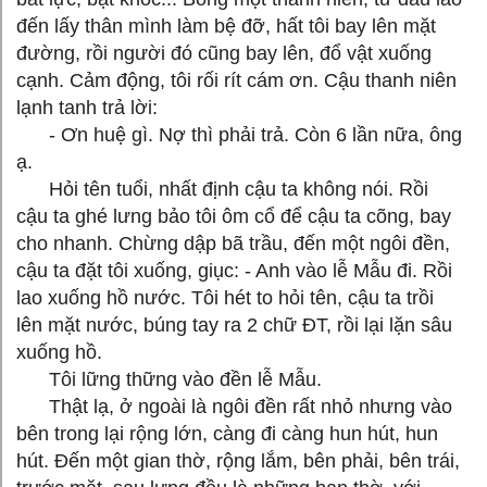
đến lấy thân mình làm bệ đỡ, hất tôi bay lên mặt
đường, rồi người đó cũng bay lên, đổ vật xuống
cạnh. Cảm động, tôi rối rít cám ơn. Cậu thanh niên
lạnh tanh trả lời:
- Ơn huệ gì. Nợ thì phải trả. Còn 6 lần nữa, ông
ạ.
Hỏi tên tuổi, nhất định cậu ta không nói. Rồi
cậu ta ghé lưng bảo tôi ôm cổ để cậu ta cõng, bay
cho nhanh. Chừng dập bã trầu, đến một ngôi đền,
cậu ta đặt tôi xuống, giục: - Anh vào lễ Mẫu đi. Rồi
lao xuống hồ nước. Tôi hét to hỏi tên, cậu ta trồi
lên mặt nước, búng tay ra 2 chữ ĐT, rồi lại lặn sâu
xuống hồ.
Tôi lững thững vào đền lễ Mẫu.
Thật lạ, ở ngoài là ngôi đền rất nhỏ nhưng vào
bên trong lại rộng lớn, càng đi càng hun hút, hun
hút. Đến một gian thờ, rộng lắm, bên phải, bên trái,