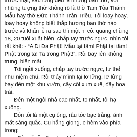
trước mặt, sau lưng đều là những ban thờ, với
những tượng thờ không rõ là thờ Tam Tòa Thánh
Mẫu hay thờ Đức Thánh Trần Triều. Tôi loay hoay,
loay hoay không biết thắp hương ban thờ nào
trước và khấn lễ ra sao thì một ni cô, quãng chừng
18, 20 tuổi xuất hiện, chắp tay trước ngực, nhìn tôi,
rất khẽ: - “A Di Đà Phật! Mẫu tại tâm! Phật tại tâm!
Phật trong ta! Ta trong Phật!”. Rồi bay lên không
trung, biến mất.
Tôi ngồi xuống, chắp tay trước ngực, tư thế
như niệm chú. Rồi thấy mình lại lơ lửng, lơ lửng
bay đến một khu vườn, cây cối xum xuê, đầy hoa
trái.
Đến một ngôi nhà cao nhất, to nhất, tôi hạ
xuống.
Đón tôi là một cụ ông, râu tóc bạc trắng, ánh
mắt sáng quắc. Cụ hắng giọng, e hèm vào phía
trong: