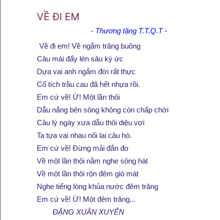
VỀ ĐI EM
- Thương tặng T.T.Q.T -
Về đi em! Về ngắm trăng buông
Câu mái đẩy lèn sâu ký ức
Dựa vai anh ngắm đời rất thực
Cổ tích trầu cau đã hết nhựa rồi.
Em cứ về! Ừ! Một lần thôi
Dẫu nắng bên sông không còn chấp chới
Câu lý ngày xưa dẫu thôi diệu vợi
Ta tựa vai nhau nối lại câu hò.
Em cứ về! Đừng mải đắn đo
Về một lần thôi nằm nghe sông hát
Về một lần thôi rộn đêm gió mát
Nghe tiếng lòng khủa nước đêm trăng
Em cứ về! Ừ! Một đêm trăng...
ĐẶNG XUÂN XUYẾN