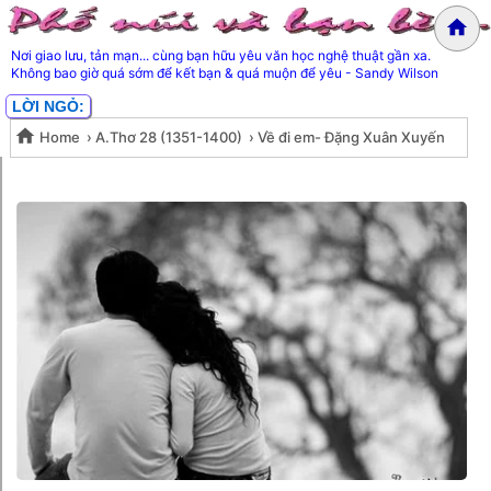
Nơi giao lưu, tản mạn... cùng bạn hữu yêu văn học nghệ thuật gần xa.
Không bao giờ quá sớm để kết bạn & quá muộn để yêu - Sandy Wilson
LỜI NGỎ:
Home
›
A.Thơ 28 (1351-1400)
›
Về đi em- Đặng Xuân Xuyến
Về đi em- Đặng Xuân Xuyến