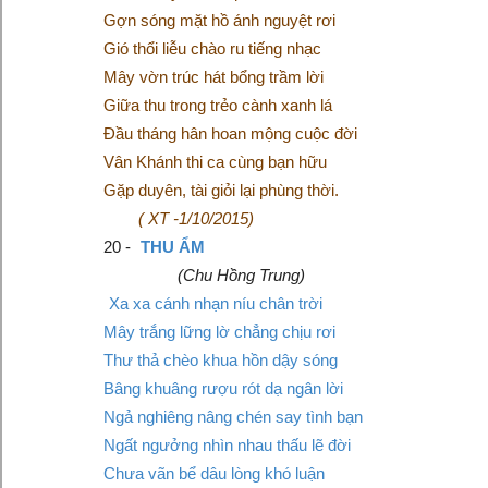
Gợn sóng mặt hồ ánh nguyệt rơi
Gió thổi liễu chào ru tiếng nhạc
Mây vờn trúc hát bổng trầm lời
Giữa thu trong trẻo cành xanh lá
Đầu tháng hân hoan mộng cuộc đời
Vân Khánh thi ca cùng bạn hữu
Gặp duyên, tài giỏi lại phùng thời.
( XT -1/10/2015)
20 -
THU ẨM
(Chu Hồng Trung)
Xa xa cánh nhạn níu chân trời
Mây trắng lững lờ chẳng chịu rơi
Thư thả chèo khua hồn dậy sóng
Bâng khuâng rượu rót dạ ngân lời
Ngả nghiêng nâng chén say tình bạn
Ngất ngưởng nhìn nhau thấu lẽ đời
Chưa vãn bể dâu lòng khó luận