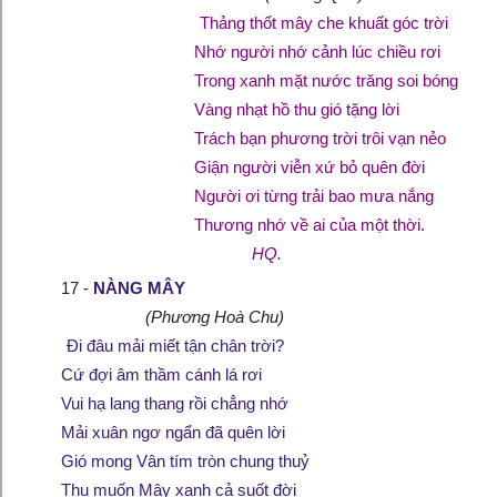
Thảng thốt mây che khuất góc trời
Nhớ người nhớ cảnh lúc chiều rơi
Trong xanh mặt nước trăng soi bóng
Vàng nhạt hồ thu gió tặng lời
Trách bạn phương trời trôi vạn nẻo
Giận người viễn xứ bỏ quên đời
Người ơi từng trải bao mưa nắng
Thương nhớ về ai của một thời.
HQ.
17 -
NÀNG MÂY
(Phương Hoà Chu)
Đi đâu mải miết tận chân trời?
Cứ đợi âm thầm cánh lá rơi
Vui hạ lang thang rồi chẳng nhớ
Mải xuân ngơ ngẩn đã quên lời
Gió mong Vân tím tròn chung thuỷ
Thu muốn Mây xanh cả suốt đời