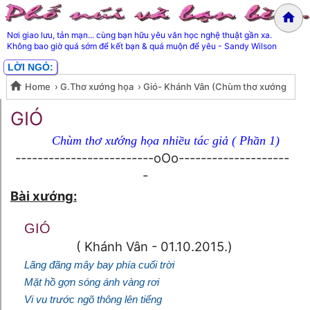
Nơi giao lưu, tản mạn... cùng bạn hữu yêu văn học nghệ thuật gần xa.
Không bao giờ quá sớm để kết bạn & quá muộn để yêu - Sandy Wilson
LỜI NGỎ:
Home
›
G.Thơ xướng họa
›
Gió- Khánh Vân (Chùm thơ xướng
Gió- Khánh Vân (Chùm thơ
họa nhiều tác giả- Phần 1)
GIÓ
xướng họa nhiều tác giả- Phần
Chùm thơ xướng họa nhiều tác giả ( Phần 1)
-------------------------oOo--------------------
1)
-
Bài xướng:
GIÓ
( Khánh Vân - 01.10.2015.)
Lãng đãng mây bay phía cuối trời
Mặt hồ gợn sóng ánh vàng rơi
Vi vu trước ngõ thông lên tiếng