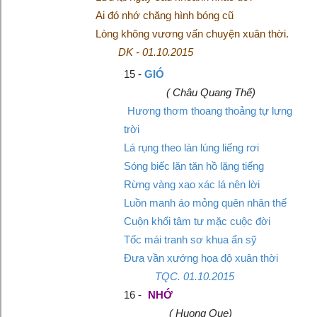
Ai đó nhớ chăng hình bóng cũ
Lòng không vương vấn chuyện xuân thời.
DK - 01.10.2015
15 -
GIÓ
( Châu Quang Thế)
Hương thơm thoang thoảng tự lưng
trời
Lá rụng theo làn lúng liếng rơi
Sóng biếc lăn tăn hồ lặng tiếng
Rừng vàng xao xác lá nên lời
Luồn manh áo mỏng quên nhân thế
Cuộn khối tâm tư mặc cuộc đời
Tốc mái tranh sơ khua ẩn sỹ
Đưa vần xướng họa độ xuân thời
TQC. 01.10.2015
16 -
NHỚ
( Huong Que)