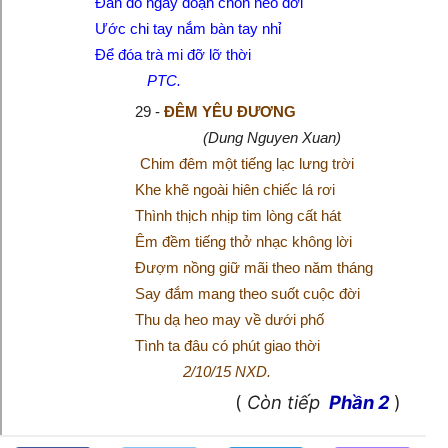
Đắn đo ngày đoạn chốn neo đời
Ước chi tay nắm bàn tay nhỉ
Để đóa trà mi đỡ lỡ thời
PTC.
29 -
ĐÊM YÊU ĐƯƠNG
(Dung Nguyen Xuan)
Chim đêm một tiếng lạc lưng trời
Khe khẽ ngoài hiên chiếc lá rơi
Thình thịch nhịp tim lòng cất hát
Êm đềm tiếng thở nhạc không lời
Đượm nồng giữ mãi theo năm tháng
Say đắm mang theo suốt cuộc đời
Thu dạ heo may về dưới phố
Tình ta đâu có phút giao thời
2/10/15 NXD.
(
Còn tiếp
Phần 2
)
Gió- Khánh Vân (Chùm thơ xướng họa nhiều tác giả- Phần 1)