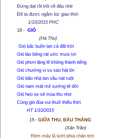
Đừng dạt rồi trôi về đâu nhé
Để ta được ngắm lúc giao thời
1/10/2015 PHC
18 -
GIÓ
(Hà Thu)
Gió bấc buồn lan cả đất trời
Gió lào bỏng rát ước mưa rơi
Gió phơn lặng lẽ không thành tiếng
Gió chướng vi vu sáo hát lời
Gió bão nhà tan sầu nát ruột
Gió nam mát mẻ sướng tê đời
Gió heo se sẽ mùa thu nhớ
Cùng gió đùa vui thuở thiếu thời
HT 1/10/2015
19 -
GIỮA THU, ĐẦU THÁNG
(Xân Trần)
Rèm mây lả lướt phía chân trời