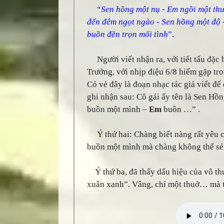
“
Sen hồng một nụ - Em ngồi một thư
đến đêm ngọt ngào - Sen hồng một độ 
buồn đền trọn mối tình
”.
Người viết nhận ra, với tiết tấu đặc bi
Trưởng, với nhịp điệu 6/8 hiếm gặp t
Có vẻ đây là đoạn nhạc tác giả viết để
ghi nhận sau: Cô gái ấy tên là Sen Hồ
buồn một mình –
Em
buồn …” .
Ý thứ hai: Chàng biết nàng rất yêu 
buồn một mình mà chàng không thể sẻ c
Ý thứ ba, đã thấy dấu hiệu của vô th
xuân xanh”. Vâng, chỉ một thuở… mà 