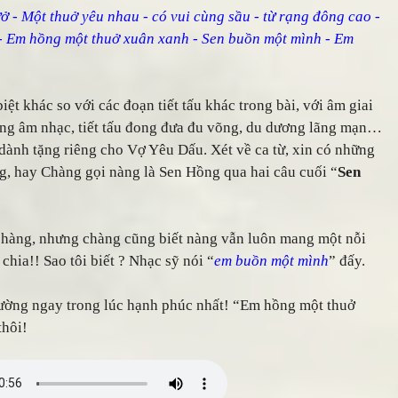
ở - Một thuở yêu nhau - có vui cùng sầu - từ rạng đông cao -
- Em hồng một thuở xuân xanh - Sen buồn một mình - Em
ệt khác so với các đoạn tiết tấu khác trong bài, với âm giai
rong âm nhạc, tiết tấu đong đưa đu võng, du dương lãng mạn…
 dành tặng riêng cho Vợ Yêu Dấu. Xét về ca từ, xin có những
ng, hay Chàng gọi nàng là Sen Hồng qua hai câu cuối “
Sen
chàng, nhưng chàng cũng biết nàng vẫn luôn mang một nỗi
hia!! Sao tôi biết ? Nhạc sỹ nói “
em buồn một mình
” đấy.
ường ngay trong lúc hạnh phúc nhất! “Em hồng một thuở
thôi!