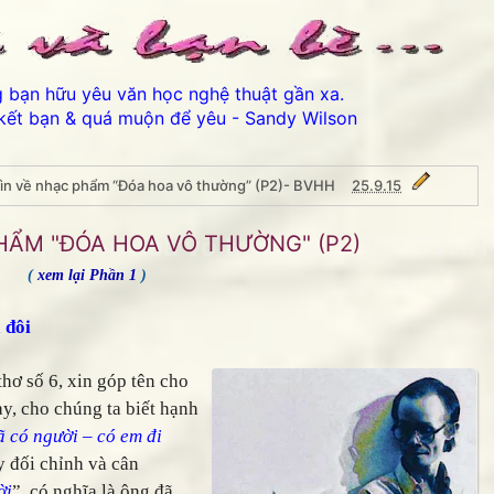
ng bạn hữu yêu văn học nghệ thuật gần xa.
kết bạn & quá muộn để yêu - Sandy Wilson
ìn về nhạc phẩm “Đóa hoa vô thường” (P2)- BVHH
25.9.15
phẩm “Đóa hoa vô thường” (P2)- BVHH
HẨM "ĐÓA HOA VÔ THƯỜNG" (P2)
(
xem lại Phần 1
)
 đôi
ơ số 6, xin góp tên cho
ày, cho chúng ta biết hạnh
Thân ái chào các bạn đến với Bản lưu dự phòng 
ã có người – có em đi
y đối chỉnh và cân
ời
”, có nghĩa là ông đã