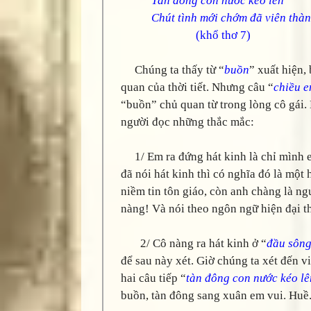
Tàn đông con nước kéo lên
Chút tình mới chớm đã viên thà
(khổ thơ 7)
Chúng ta thấy từ “
buồn
” xuất hiện,
quan của thời tiết. Nhưng câu “
chiều e
“buồn” chủ quan từ trong lòng cô gái.
người đọc những thắc mắc:
1/ Em ra đứng hát kinh là chỉ mình e
đã nói hát kinh thì có nghĩa đó là một 
niềm tin tôn giáo, còn anh chàng là n
nàng! Và nói theo ngôn ngữ hiện đại th
2/ Cô nàng ra hát kinh ở “
đầu sôn
để sau này xét. Giờ chúng ta xét đến 
hai câu tiếp “
tàn đông con nước kéo lê
buồn, tàn đông sang xuân em vui. Huề