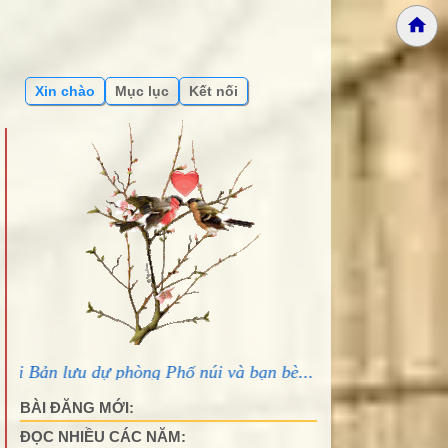
Xin chào
Mục lục
Kết nối
Phố núi và bạn bè...
BÀI ĐĂNG MỚI:
ĐỌC NHIỀU CÁC NĂM: