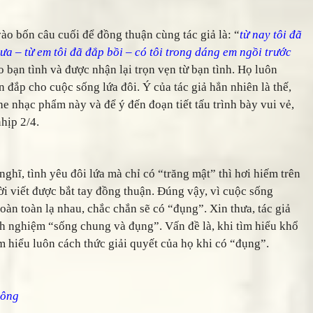
 bốn câu cuối để đồng thuận cùng tác giả là: “
từ nay tôi đã
hưa – từ em tôi đã đắp bồi – có tôi trong dáng em ngồi trước
o bạn tình và được nhận lại trọn vẹn từ bạn tình. Họ luôn
 đắp cho cuộc sống lứa đôi. Ý của tác giả hẳn nhiên là thế,
he nhạc phẩm này và để ý đến đoạn tiết tấu trình bày vui vẻ,
hịp 2/4.
▶
hĩ, tình yêu đôi lứa mà chỉ có “trăng mật” thì hơi hiếm trên
ười viết được bắt tay đồng thuận. Đúng vậy, vì cuộc sống
àn toàn lạ nhau, chắc chắn sẽ có “đụng”. Xin thưa, tác giả
nh nghiệm “sống chung và đụng”. Vấn đề là, khi tìm hiểu khổ
THANKS các bạn đã kết nối, share 
ìm hiểu luôn cách thức giải quyết của họ khi có “đụng”.
sông