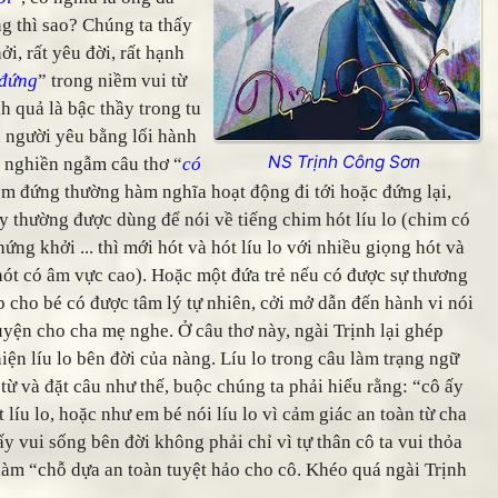
g thì sao? Chúng ta thấy
i, rất yêu đời, rất hạnh
 đứng
” trong niềm vui từ
h quả là bậc thầy trong tu
a người yêu bằng lối hành
NS Trịnh Công Sơn
g nghiền ngẫm câu thơ “
có
em đứng thường hàm nghĩa hoạt động đi tới hoặc đứng lại,
láy thường được dùng để nói về tiếng chim hót líu lo (chim có
ứng khởi ... thì mới hót và hót líu lo với nhiều giọng hót và
 hót có âm vực cao). Hoặc một đứa trẻ nếu có được sự thương
 cho bé có được tâm lý tự nhiên, cởi mở dẫn đến hành vi nói
chuyện cho cha mẹ nghe. Ở câu thơ này, ngài Trịnh lại ghép
ện líu lo bên đời của nàng. Líu lo trong câu làm trạng ngữ
ừ và đặt câu như thế, buộc chúng ta phải hiểu rằng: “cô ấy
 líu lo, hoặc như em bé nói líu lo vì cảm giác an toàn từ cha
ấy vui sống bên đời không phải chỉ vì tự thân cô ta vui thỏa
làm “chỗ dựa an toàn tuyệt hảo cho cô. Khéo quá ngài Trịnh