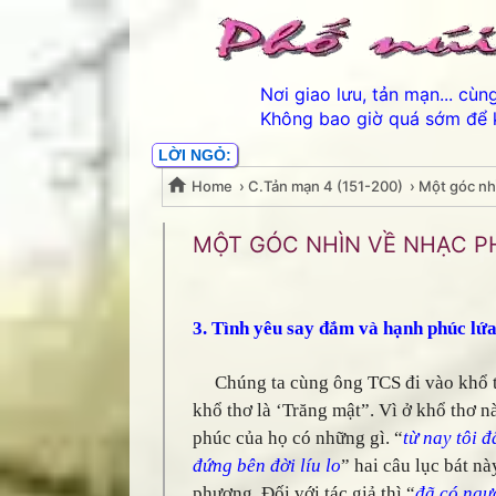
Nơi giao lưu, tản mạn... cù
Không bao giờ quá sớm để 
LỜI NGỎ:
Home
›
C.Tản mạn 4 (151-200)
›
Một góc nh
Một góc nhìn về nhạc 
MỘT GÓC NHÌN VỀ NHẠC P
3. Tình yêu say đắm và hạnh phúc lứa
Chúng ta cùng ông TCS đi vào khổ th
khổ thơ là ‘Trăng mật”. Vì ở khổ thơ n
phúc của họ có những gì. “
từ nay tôi đ
đứng bên đời líu lo
” hai câu lục bát nà
phương. Đối với tác giả thì “
đã có ngư