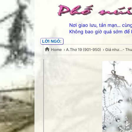
Nơi giao lưu, tản mạn... cù
Không bao giờ quá sớm để 
LỜI NGỎ:
Home
›
A.Thơ 19 (901-950)
›
Giá như...- Th
Giá như...- Thuận Thảo