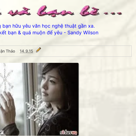
ng bạn hữu yêu văn học nghệ thuật gần xa.
kết bạn & quá muộn để yêu - Sandy Wilson
uận Thảo
14.9.15