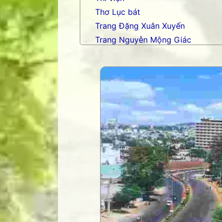
Thơ Lục bát
Trang Đặng Xuân Xuyến
Trang Nguyễn Mộng Giác
Trang nhạc Võ Tá Hân
Trang Phạm Duy
Trang thơ Hoàng Nguyên Chươn
Trang thơ Thụy Du
Trang thơ+ Luân Hoán
Trang VHNT Thanh niên
Truyện.com
Văn chương Việt