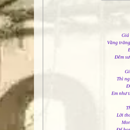
Giá
Vầng trăng
Đêm sư
Gi
Thì ng
Đ
Em như t
T
Lời th
Mon
Để hon