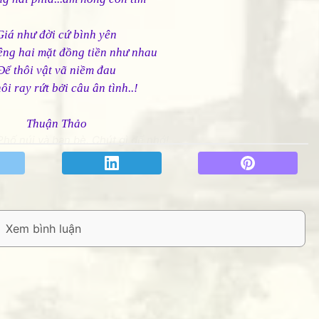
Giá như đời cứ bình yên
êng hai mặt đồng tiền như nhau
Để thôi vật vã niềm đau
ôi ray rứt bởi câu ân tình..!
Thuận Thảo
hố núi và bạn bè. Chút gì để nhớ!