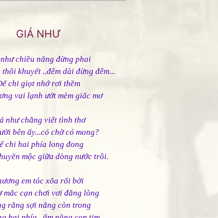
GIÁ NHƯ
 như chiều nắng đừng phai
 thôi khuyết ..đêm dài đừng đêm...
Để chi giọt nhớ rơi thềm
ơng vai lạnh ướt mèm giấc mơ
á như chẳng viết tình thơ
ười bên ấy...có chờ có mong?
ể chi hai phía long đong
huyền mộc giữa dòng nước trôi.
hương em tóc xõa rối bời
ơ mắc cạn chơi vơi đắng lòng
g rằng sợi nắng còn trong
g hai phía...ấm nồng con tim