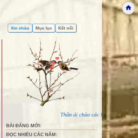
Xin chào
Mục lục
Kết nối
Thân ái chào các bạn đến với Bản lưu dự phòng 
BÀI ĐĂNG MỚI:
ĐỌC NHIỀU CÁC NĂM: