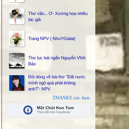
Thơ vần... Ơ- Xướng họa nhiều
tác giả
Trang NPV ( NhuYGialai)
Thơ lục bát ngắn Nguyễn Vĩnh
Bảo
Đôi dòng về bài thơ "Đất nước
mình ngộ quá phải không
anh?"- NPV
THANKS các bạn đã kết nối, share và like ủng 
Một Chút Kon Tum
Theo dõi trên Facebook