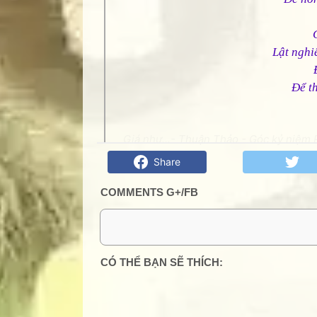
Lật nghi
Để th
Giá như...- Thuận Thảo - Góc kỷ niệm P
Share
COMMENTS G+/FB
0 Comment:
CÓ THỂ BẠN SẼ THÍCH: