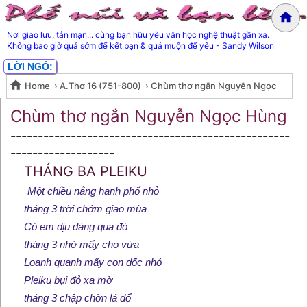
Nơi giao lưu, tản mạn... cùng bạn hữu yêu văn học nghệ thuật gần xa.
Không bao giờ quá sớm để kết bạn & quá muộn để yêu - Sandy Wilson
LỜI NGỎ:
Home
›
A.Thơ 16 (751-800)
›
Chùm thơ ngắn Nguyễn Ngọc
Chùm thơ ngắn Nguyễn Ngọc
Hùng
Chùm thơ ngắn Nguyễn Ngọc Hùng
---------------------------------------------------
Hùng
-------------------
THÁNG BA PLEIKU
Một chiều nắng hanh phố nhỏ
tháng 3 trời chớm giao mùa
Có em dịu dàng qua đó
tháng 3 nhớ mấy cho vừa
Loanh quanh mấy con dốc nhỏ
Pleiku bụi đỏ xa mờ
tháng 3 chập chờn lá đổ