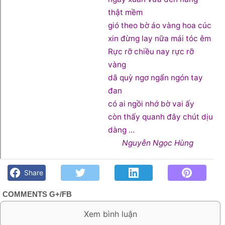
thật mềm
gió theo bờ áo vàng hoa cúc
xin đừng lay nữa mái tóc êm
Rực rỡ chiều nay rực rỡ
vàng
dã quỳ ngơ ngẩn ngón tay
đan
có ai ngồi nhớ bờ vai ấy
còn thấy quanh đây chút dịu
dàng ...
Nguyễn Ngọc Hùng
Chùm thơ ngắn Nguyễn Ngọc Hùng - Góc kỷ niệm Phố núi và
bạn bè. Chút gì để nhớ!
Share
COMMENTS G+/FB