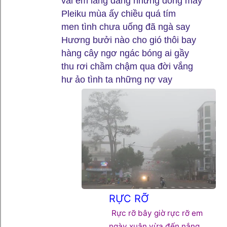
vai em lãng đãng những dòng mây
Pleiku mùa ấy chiều quá tím
men tình chưa uống đã ngà say
Hương bưởi nào cho gió thôi bay
hàng cây ngơ ngác bóng ai gầy
thu rơi chầm chậm qua đời vắng
hư ảo tình ta những nợ vay
RỰC RỠ
Rực rỡ bây giờ rực rỡ em
ngày xuân vừa đến nắng