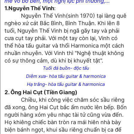
mê vô bờ bến, một nghị lực phi thường,...
1.Nguyễn Thế Vinh
:
Nguyễn Thế Vinh(sinh 1970) tại làng quê
nghèo xứ cát Bắc Bình, Bình Thuận. Khi lên 8
tuổi, Nguyễn Thế Vinh bị ngã gãy tay và phải
cưa cụt tay phải. Với một tay còn lại, Vinh có
thể hòa tấu guitar và thổi Harmonica một cách
nhuần nhuyễn. Với Vinh thì "Nghệ thuật không
có sự thông cảm, dù khi bị khuyết tật".
▶
Tuổi đá buồn- độc tấu
▶
Diễm xưa- hòa tấu guitar & harmonica
▶
Hạ trắng- hòa tấu guitar & harmonica
2. Ông Hai Cụt (Tiền Giang)
Chiều, khi công việc chăm sóc sầu riêng
đã xong, ông Hai Cụt bắc ấm nước lên bếp. Bốn
người hàng xóm yêu nhạc tài tử cũng vừa đến.
Họ khiêng chiếc bàn tròn ra mái hiên nhà bày
biện bánh ngọt, khui sầu riêng chuẩn bị ca để