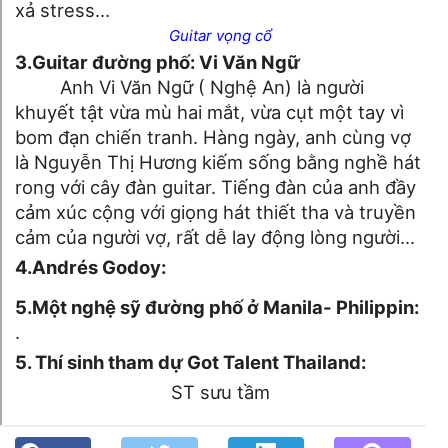
xả stress...
▶
Guitar vọng cổ
3.Guitar đường phố: Vi Văn Ngữ
Anh Vi Văn Ngữ ( Nghệ An) là người
khuyết tật vừa mù hai mắt, vừa cụt một tay vì
bom đạn chiến tranh. Hàng ngày, anh cùng vợ
là Nguyễn Thị Hương kiếm sống bằng nghề hát
rong với cây đàn guitar. Tiếng đàn của anh đầy
cảm xúc cộng với giọng hát thiết tha và truyền
cảm của người vợ, rất dễ lay động lòng người...
▶
4.Andrés Godoy:
▶
▶
▶
5.Một nghệ sỹ đường phố ở Manila- Philippin:
.
▶
5. Thí sinh tham dự Got Talent Thailand:
▶
ST sưu tầm
Video biểu diễn của những độc thủ Guitar- ST - Góc kỷ niệm
Phố núi và bạn bè. Chút gì để nhớ!