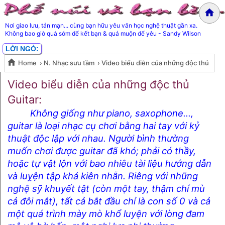
Nơi giao lưu, tản mạn... cùng bạn hữu yêu văn học nghệ thuật gần xa.
Không bao giờ quá sớm để kết bạn & quá muộn để yêu - Sandy Wilson
LỜI NGỎ:
Home
›
N. Nhạc sưu tầm
›
Video biểu diễn của những độc thủ
Video biểu diễn của những độc
Guitar- ST
Video biểu diễn của những độc thủ
Guitar:
thủ Guitar- ST
Không giống như piano, saxophone...,
guitar là loại nhạc cụ chơi bằng hai tay với kỷ
thuật độc lập với nhau. Người bình thường
muốn chơi được guitar đã khó; phải có thầy,
hoặc tự vật lộn với bao nhiêu tài liệu hướng dẫn
và luỵện tập khá kiên nhẫn. Riêng với những
nghệ sỹ khuyết tật (còn một tay, thậm chí mù
cả đôi mắt), tất cả bắt đầu chỉ là con số 0 và cả
một quá trình mày mò khổ luyện với lòng đam