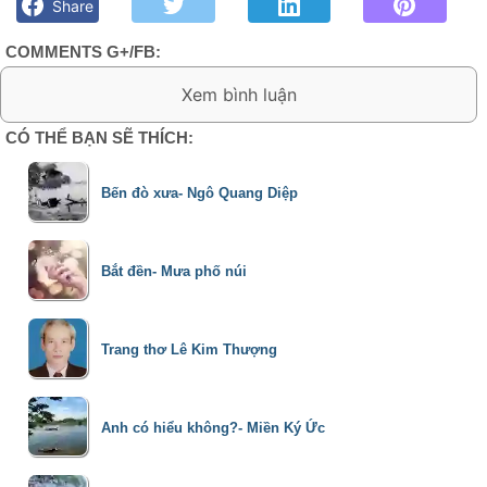
Share
COMMENTS G+/FB:
3 Comments:
CÓ THỂ BẠN SẼ THÍCH:
Le Chu
9/7/14
Bến đò xưa- Ngô Quang Diệp
Rất quý giá bạn ơi!
Xóa
Bắt đền- Mưa phố núi
PMH
9/7/14
Trang thơ Lê Kim Thượng
Đúng là những quái kiệt
Xóa
Anh có hiểu không?- Miền Ký Ức
Nặc danh
10/7/14