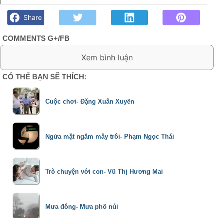
Bài kệ thứ nhất- Văn Châu - Góc kỷ niệm Phố núi và bạn bè.
Chút gì để nhớ!
Share
COMMENTS G+/FB
0 Comment:
CÓ THỂ BẠN SẼ THÍCH:
Cuộc chơi- Đặng Xuân Xuyến
Ngửa mặt ngắm mây trôi- Phạm Ngọc Thái
Trò chuyện với con- Vũ Thị Hương Mai
Mưa đông- Mưa phố núi