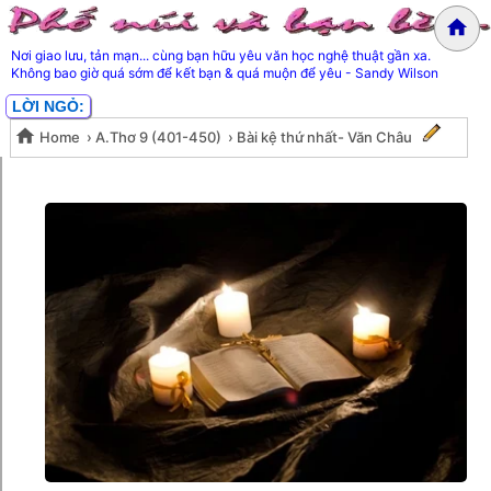
Nơi giao lưu, tản mạn... cùng bạn hữu yêu văn học nghệ thuật gần xa.
Không bao giờ quá sớm để kết bạn & quá muộn để yêu - Sandy Wilson
LỜI NGỎ:
Home
›
A.Thơ 9 (401-450)
›
Bài kệ thứ nhất- Văn Châu
Bài kệ thứ nhất- Văn Châu