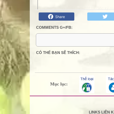
Chúc mừng Xuân mới 2013 - Góc kỷ niệ
Share
COMMENTS G+/FB:
1 Comments
CÓ THỂ BẠN SẼ THÍCH:
ctvnhuygialai
Nhân dịp xuân về, Thuydu kính ch
diễn đàn, một năm mới HẠNH PH
Thuydu
Mục lục:
Trả lời
Xóa
Thêm nhận xét
LINKS LIÊN 