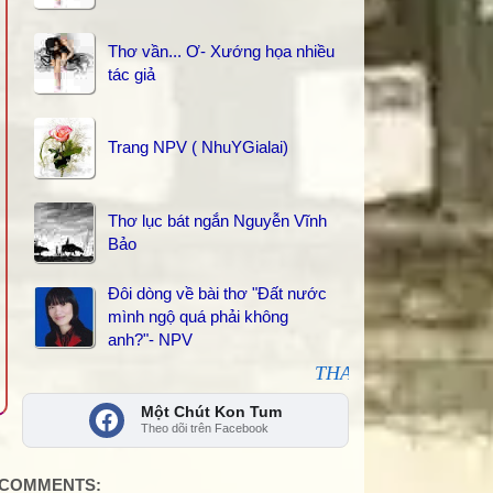
Thơ vần... Ơ- Xướng họa nhiều
tác giả
Trang NPV ( NhuYGialai)
Thơ lục bát ngắn Nguyễn Vĩnh
Bảo
Đôi dòng về bài thơ "Đất nước
mình ngộ quá phải không
anh?"- NPV
THANKS các bạn đã kết nối, sha
Một Chút Kon Tum
Theo dõi trên Facebook
COMMENTS: