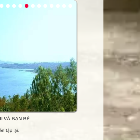
 VÀ BẠN BÈ...
n tập lại.