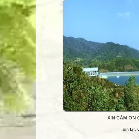
Trang Phạm Duy
Trang thơ Hoàng Nguyên Chươn
Trang thơ Thụy Du
Trang thơ+ Luân Hoán
Trang VHNT Thanh niên
Truyện.com
Văn chương Việt
XIN CÁM ƠN 
Liên lạc 