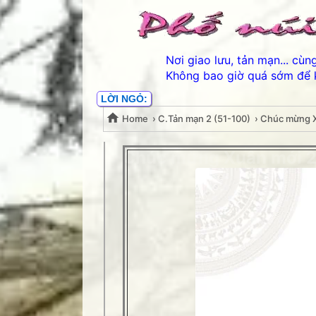
Nơi giao lưu, tản mạn... cù
Không bao giờ quá sớm để 
LỜI NGỎ:
Home
›
C.Tản mạn 2 (51-100)
›
Chúc mừng X
Chúc mừng Xuân mới 