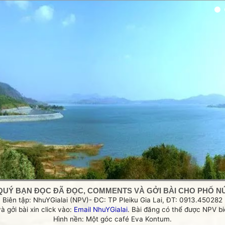
g
QUÝ BẠN ĐỌC ĐÃ ĐỌC, COMMENTS VÀ GỞI BÀI CHO PHỐ NÚI
Biên tập: NhuYGialai (NPV)- ĐC: TP Pleiku Gia Lai, ĐT: 0913.450282
và gởi bài xin click vào:
Email NhuYGialai
. Bài đăng có thể được NPV biê
Hình nền: Một góc café Eva Kontum.