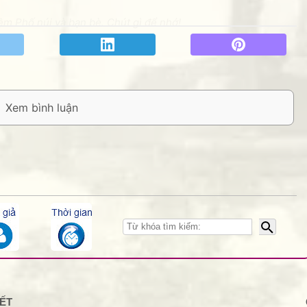
m Phố núi và bạn bè. Chút gì để nhớ!
9/2/13
úc Ban biên tập Phố núi & Bạn bè cùng tất cả bạn hữu trên
ÚC - AN KHANG - THỊNH VƯỢNG. Kính chúc
KẾT