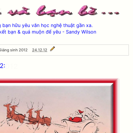
ng bạn hữu yêu văn học nghệ thuật gần xa.
kết bạn & quá muộn để yêu - Sandy Wilson
iáng sinh 2012
24.12.12
2:
 2012