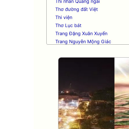
Thi nhân Quảng ngãi
Thơ đường đất Việt
Thi viện
Thơ Lục bát
Trang Đặng Xuân Xuyến
Trang Nguyễn Mộng Giác
Trang nhạc Võ Tá Hân
Trang Phạm Duy
Trang thơ Hoàng Nguyên Chươn
Trang thơ Thụy Du
Trang thơ+ Luân Hoán
Trang VHNT Thanh niên
Truyện.com
Văn chương Việt