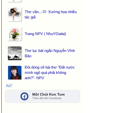
Thơ vần... Ơ- Xướng họa nhiều
tác giả
Trang NPV ( NhuYGialai)
Thơ lục bát ngắn Nguyễn Vĩnh
Bảo
Đôi dòng về bài thơ "Đất nước
mình ngộ quá phải không
anh?"- NPV
THANKS các bạn đã kết nố
Một Chút Kon Tum
Theo dõi trên Facebook