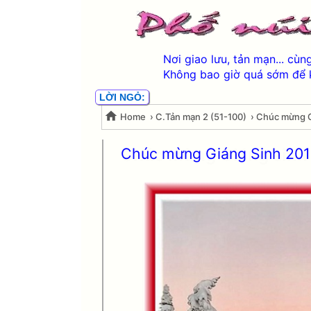
Nơi giao lưu, tản mạn... cù
Không bao giờ quá sớm để 
LỜI NGỎ:
Home
›
C.Tản mạn 2 (51-100)
›
Chúc mừng G
Chúc mừng Giáng Sinh 201
Chúc mừng Giáng sinh