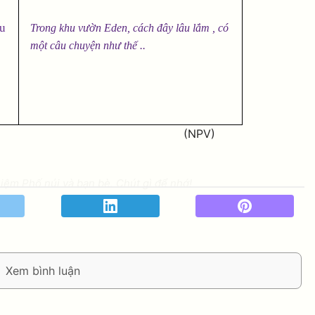
ou
Trong khu vườn Eden, cách đây lâu lắm , có
một câu chuyện như thế ..
PV)
ệm Phố núi và bạn bè. Chút gì để nhớ!