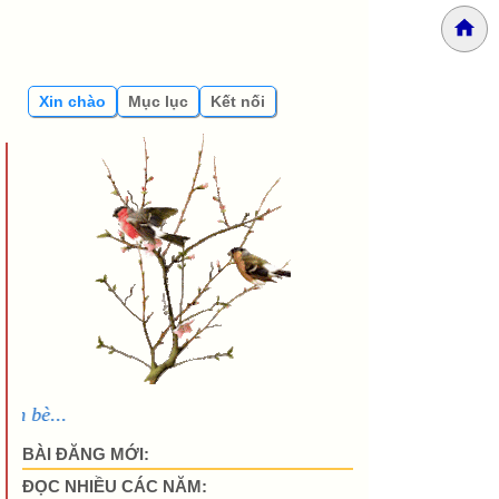
Xin chào
Mục lục
Kết nối
Thân ái chào các bạn đ
BÀI ĐĂNG MỚI:
ĐỌC NHIỀU CÁC NĂM: