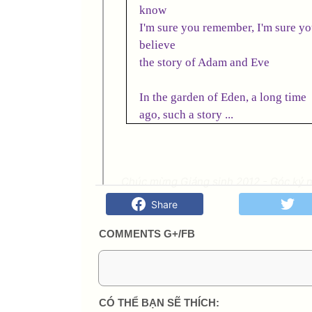
know
I'm sure you remember, I'm sure y
believe
the story of Adam and Eve
In the garden of Eden, a long time
ago, such a story ...
(N
Chúc mừng Giáng sinh 2012 - Góc kỷ ni
Share
COMMENTS G+/FB
0 Comment:
CÓ THỂ BẠN SẼ THÍCH: