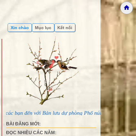
Xin chào
Mục lục
Kết nối
n với Bản lưu dự phòng Phố núi và bạn bè...
BÀI ĐĂNG MỚI:
ĐỌC NHIỀU CÁC NĂM: