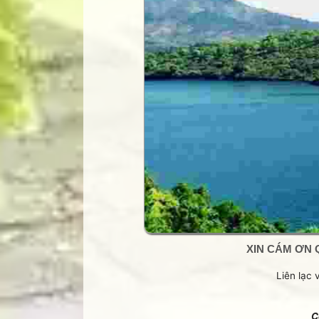
Nặc danh
Trang thơ Thụy Du
Cac ban co the doc them mot chu
Trang thơ+ Luân Hoán
http://nguyenvantuan.net/cultur
Trang VHNT Thanh niên
Trả lời
Xóa
Truyện.com
Văn chương Việt
Thêm nhận xét
XIN CÁM ƠN 
Liên lạc 
C