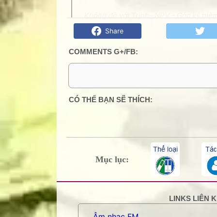
Không đề với Trịnh- NPV - Góc kỷ niệm
Share
COMMENTS G+/FB:
5 Comments:
CÓ THỂ BẠN SẼ THÍCH:
Nặc danh
Từ tình xưa xanh rêu quay về tuổi 
"Chợt vui một ngày đá cuội-trở mìn
đá cuội trở mình,vậy là con tim đã 
Mục lục:
Trả lời
Xóa
LINKS LIÊN 
Nặc danh
Âm nhạc FM
Dù có che dấu muộn màng thì cuối 