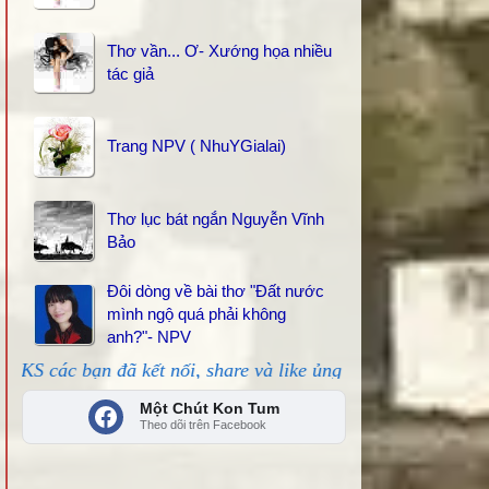
Thơ vần... Ơ- Xướng họa nhiều
tác giả
Trang NPV ( NhuYGialai)
Thơ lục bát ngắn Nguyễn Vĩnh
Bảo
Đôi dòng về bài thơ "Đất nước
mình ngộ quá phải không
anh?"- NPV
n đã kết nối, share và like ủng hộ!
Một Chút Kon Tum
Theo dõi trên Facebook