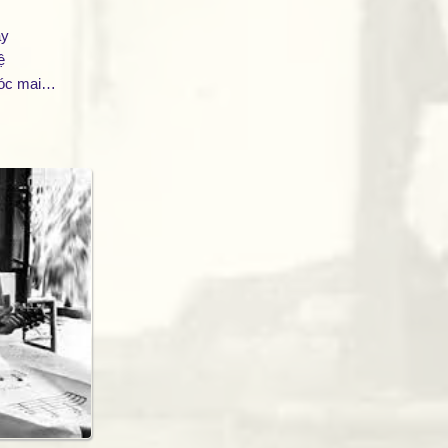
ay
ệ
tóc mai…
THANKS các bạ