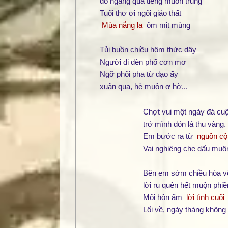
đò ngang qua tiếng muôn trùng
Tuổi thơ ơi ngôi giáo thất
Mùa nắng lạ
ôm mịt mùng
Tủi buồn chiều hôm thức dậy
Người đi đèn phố cơn mơ
Ngỡ phôi pha từ dạo ấy
xuân qua, hè muộn ơ hờ...
Chợt vui một ngày đá cuộ
trở mình đón lá thu vàng.
Em bước ra từ
nguồn cộ
Vai nghiêng che dấu mu
Bên em sớm chiều hóa v
lời ru quên hết muộn phiề
Môi hôn ấm
lời tình cuối
Lối về, ngày tháng không 