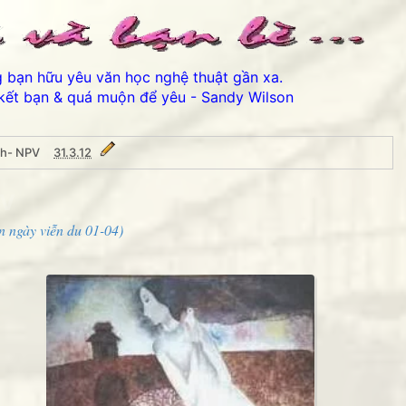
ng bạn hữu yêu văn học nghệ thuật gần xa.
kết bạn & quá muộn để yêu - Sandy Wilson
nh- NPV
31.3.12
PV
n ngày viễn du 01-04)
Thân ái chào các bạn đế