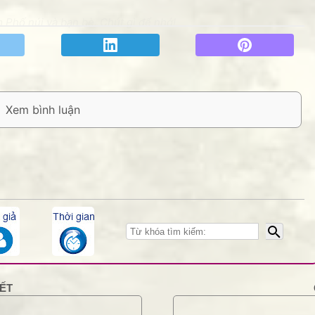
 Phố núi và bạn bè. Chút gì để nhớ!
1/4/12
thơ mịt mùng,đến hiện tại ơ hờ, rồi
h đón lá thu vàng..."
vui trở lại rrồi phải không?!
KẾT
1/4/12
cùng con chim cũng ddã vui trở lại, hi hi