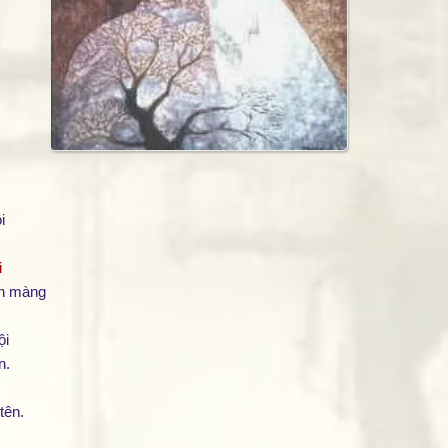
i
i
ộn màng
ội
n.
tên.