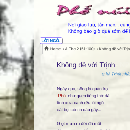
Nơi giao lưu, tản mạn... cù
Không bao giờ quá sớm để 
LỜI NGỎ:
Home
›
A.Thơ 2 (51-100)
›
Không đề với Trị
Không đề với Trịnh- N
Không đề với Trịnh
(nhớ Trịnh nhâ
Ngày qua, sông là quán trọ
Phố
như quen tiếng thở dài
tình xưa xanh rêu lối ngõ
cát bụi còn in dấu gầy...
Giọt mưa ru đời đã mất