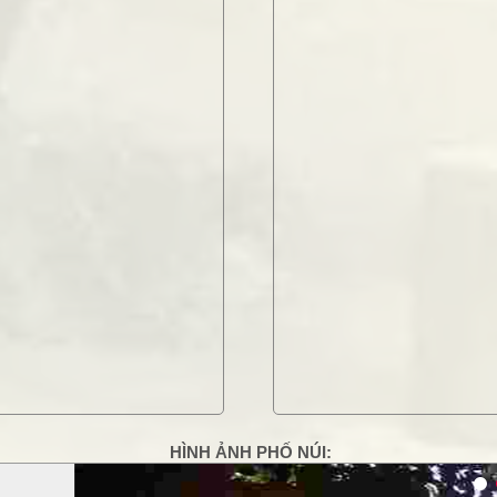
2/4/12
 chiều thôi, rồi đâu vẫn lại hoàn đấy thôi:
c Nhụy không nhỉ
2/4/12
 đời, dẫu biết rằng ngoài kia...
HÌNH ẢNH PHỐ NÚI:
g