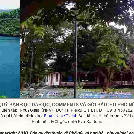
5/4/12
t o day:
e/5-culture/1474-nho-trinh-cong-son-va-ca-khuc-da-vang
QUÝ BẠN ĐỌC ĐÃ ĐỌC, COMMENTS VÀ GỞI BÀI CHO PHỐ NÚI
Biên tập: NhuYGialai (NPV)- ĐC: TP Pleiku Gia Lai, ĐT: 0913.450282
và gởi bài xin click vào:
Email NhuYGialai
. Bài đăng có thể được NPV biê
Hình nền: Một góc café Eva Kontum.
opyright 2010. Bản quyền thuộc về Phố núi và bạn bè - nhuygialai.c