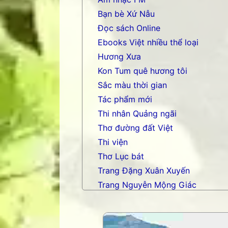
Bạn bè Xứ Nẫu
Trả lời
Xóa
Đọc sách Online
Ebooks Việt nhiều thể loại
Nặc danh
Hương Xưa
Re nặc danh 09:56 01/04/2012
Kon Tum quê hương tôi
Con tim đã vui trở lại chỉ được sớm
Sắc màu thời gian
" Ngoài kia biển dâng mắt lệ
Thương nụ cười vương tóc mai..."
Tác phẩm mới
Thi nhân Quảng ngãi
Không biết có đúng tâm trạng Bá
Thơ đường đất Việt
Trả lời
Xóa
Thi viện
Thơ Lục bát
NhuYGialai
Trang Đặng Xuân Xuyến
Một chút hồn lay cũng đủ cho ta ơn
Trang Nguyễn Mộng Giác
Trả lời
Xóa
Trang nhạc Võ Tá Hân
Trang Phạm Duy
Trang thơ Hoàng Nguyên Chươn