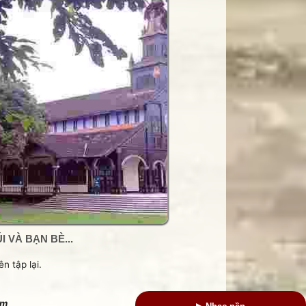
 VÀ BẠN BÈ...
n tập lại.
om