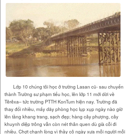
Lớp 10 chúng tôi học ở trường Lasan cũ- sau chuyển
thành Trường sư phạm tiểu học, lên lớp 11 mới dời về
Têrêxa– tức trường PTTH KonTum hiện nay. Trường đã
thay đổi nhiều, mấy dãy phòng học lụp xụp ngày nào giờ
lên tầng khang trang, sạch đẹp; hàng cây phượng, cây
khuynh diệp trông vẫn còn nét thân quen dù già cỗi đi
nhiều. Chợt chạnh lòng vì thầy cô ngày xưa mỗi người mỗi