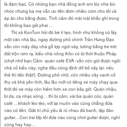
là đạm bạc. Có những bạn nhà đông anh em lóc nha lóc
nhóc nhưng ba mẹ vẫn ưu tiên đơm nhiều cơm cho tôi và
ép ăn cho bằng được. Tình cảm đó mãi mãi khắc ghi trong
tôi không bao giờ phai …
Thị xã KonTum hồi đó bé tí tẹo, hình như không có lấy
một căn nhà lầu, ngay đường phố chính Trần Hưng Đạo
vẫn còn mấy dãy nhà gỗ lợp ngói vãy, tường bằng tre trét
đất trộn rơm rạ, kiểu nhà nông thôn có từ thời thuộc Pháp
(chợt nhớ bạn Cẩm- quán café EVA -vẫn còn giữ được ngôi
nhà cổ kiểu này, nghe đâu cũng định dỡ bỏ xây lại- nếu
thế thì tiếc thật!). Đường phố nhỏ, còn nhiều cây xanh cổ
thụ và khá yên tĩnh, lâu lâu mới có tiếng xe máy chạy qua-
thời đó xe máy còn hiếm hơn xe con bây giờ. Quán nhậu,
bi da, ca nhạc sống… thì bị cấm, vài ba quán cóc, quán
café …khách lèo tèo; với lại muốn vào cũng chẳng đứa
nào có tiền. Giải trí chủ yếu là rủ nhau đá banh, tập đàn
guitar…Con trai lớp tôi đứa nào cũng chơi guitar được, nghĩ
cũng hay hay…