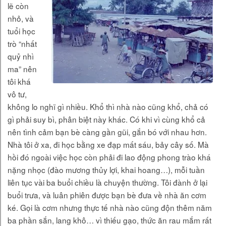
lẽ còn
nhỏ, và
tuổi học
trò “nhất
quỷ nhì
ma” nên
tôi khá
vô tư,
không lo nghĩ gì nhiều. Khổ thì nhà nào cũng khổ, chả có
gì phải suy bì, phân biệt này khác. Có khi vì cùng khổ cả
nên tình cảm bạn bè càng gần gũi, gắn bó với nhau hơn.
Nhà tôi ở xa, đi học bằng xe đạp mất sáu, bảy cây số. Mà
hồi đó ngoài việc học còn phải đi lao động phong trào khá
nặng nhọc (đào mương thủy lợi, khai hoang…), mỗi tuần
liên tục vài ba buổi chiều là chuyện thường. Tôi đành ở lại
buổi trưa, và luân phiên được bạn bè đưa về nhà ăn cơm
ké. Gọi là cơm nhưng thực tế nhà nào cũng độn thêm năm
ba phần sắn, lang khô… vì thiếu gạo, thức ăn rau mắm rất