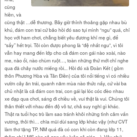
cũng
hiền, và
cũng thật …dễ thương. Bây giờ thỉnh thoảng gặp nhau bù
khú, đám con trai cứ bảo hồi đó sao tụi mình “ngu” quá, chỉ
học với ham chơi, chẳng biết yêu đương khỉ mẹ gì, để
“sẩy’’ hết trọi. Tôi còn được phong là “đệ nhất ngu”, vì tôi
vẫn hay mang đến lớp cho cả đám con gái nào xoài, nào
me, nào ổi, nào chùm ruột…, toàn những thứ mới chỉ nghe
qua đã chảy nước miếng rồi... Hồi đó xã Đoàn Kết ( gồm
thôn Phương Hòa và Tân Điền) của tôi nổi tiếng vì có nhiều
vườn cây ăn trái, quanh năm mùa nào thức nấy, cứ vài ba
chủ nhật là cả đám con trai, con gái lại lóc cóc đèo nhau
xe đạp qua chơi, sáng đi chiều về, vui thật là vui. Chúng tôi
thân thiết với nhau đến độ vô tư, chả suy nghĩ gì khác.
Thật ra tuổi học trò làm sao tránh khỏi những tình cảm vấn
vương, thôi thì… chĩa mũi dùi sang lớp khác vậy (như CVT
làm thơ tặng TP, NM quá đà có con khi còn đang lớp 11,
thậm chí LMS còn cả gan yêu luôn cô giáo…). Vậy chứ