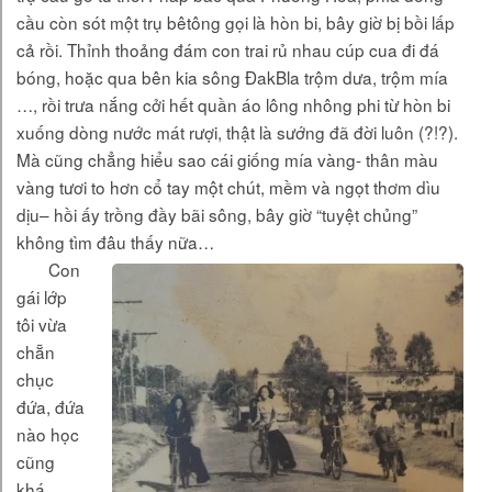
cầu còn sót một trụ bêtông gọi là hòn bi, bây giờ bị bồi lấp
cả rồi. Thỉnh thoảng đám con trai rủ nhau cúp cua đi đá
bóng, hoặc qua bên kia sông ĐakBla trộm dưa, trộm mía
…, rồi trưa nắng cởi hết quần áo lông nhông phi từ hòn bi
xuống dòng nước mát rượi, thật là sướng đã đời luôn (?!?).
Mà cũng chẳng hiểu sao cái giống mía vàng- thân màu
vàng tươi to hơn cổ tay một chút, mềm và ngọt thơm dìu
dịu– hồi ấy trồng đầy bãi sông, bây giờ “tuyệt chủng”
không tìm đâu thấy nữa…
Con
gái lớp
tôi vừa
chẵn
chục
đứa, đứa
nào học
cũng
khá,