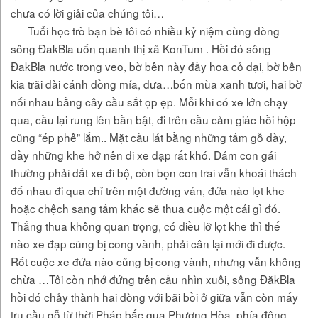
chưa có lời giải của chúng tôi…
Tuổi học trò bạn bè tôi có nhiều kỷ niệm cùng dòng
sông ĐakBla uốn quanh thị xã KonTum . Hồi đó sông
ĐakBla nước trong veo, bờ bên này đầy hoa cỏ dại, bờ bên
kia trãi dài cánh đồng mía, dưa…bốn mùa xanh tươi, hai bờ
nối nhau bằng cây cầu sắt ọp ẹp. Mỗi khi có xe lớn chạy
qua, cầu lại rung lên bần bật, đi trên cầu cảm giác hồi hộp
cũng “ép phê” lắm.. Mặt cầu lát bằng những tấm gỗ dày,
đầy những khe hở nên đi xe đạp rất khó. Đám con gái
thường phải dắt xe đi bộ, còn bọn con trai vẫn khoái thách
đố nhau đi qua chỉ trên một đường ván, đứa nào lọt khe
hoặc chệch sang tấm khác sẽ thua cuộc một cái gì đó.
Thắng thua không quan trọng, có điều lỡ lọt khe thì thế
nào xe đạp cũng bị cong vành, phải cân lại mới đi được.
Rốt cuộc xe đứa nào cũng bị cong vành, nhưng vẫn không
chừa …Tôi còn nhớ đứng trên cầu nhìn xuôi, sông ĐăkBla
hồi đó chảy thành hai dòng với bãi bồi ở giữa vẫn còn mấy
trụ cầu gỗ từ thời Pháp bắc qua Phương Hòa, phía đông