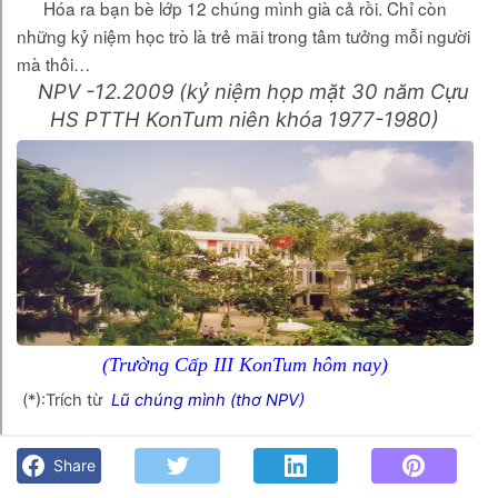
Hóa ra bạn bè lớp 12 chúng mình già cả rồi. Chỉ còn
những kỷ niệm học trò là trẻ mãi trong tâm tưởng mỗi người
mà thôi…
NPV -12.2009 (kỷ niệm họp mặt 30 năm Cựu
HS PTTH KonTum niên khóa 1977-1980)
(Trường Cấp III KonTum hôm nay)
(*):Trích từ
Lũ chúng mình (thơ NPV)
Một thời để nhớ…(NPV) - Góc kỷ niệm Phố núi và bạn bè.
Chút gì để nhớ!
Share