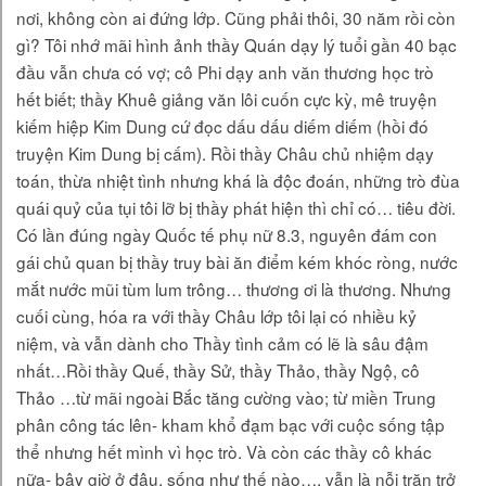
nơi, không còn ai đứng lớp. Cũng phải thôi, 30 năm rồi còn
gì? Tôi nhớ mãi hình ảnh thầy Quán dạy lý tuổi gần 40 bạc
đầu vẫn chưa có vợ; cô Phi dạy anh văn thương học trò
hết biết; thầy Khuê giảng văn lôi cuốn cực kỳ, mê truyện
kiếm hiệp Kim Dung cứ đọc dấu dấu diếm diếm (hồi đó
truyện Kim Dung bị cấm). Rồi thầy Châu chủ nhiệm dạy
toán, thừa nhiệt tình nhưng khá là độc đoán, những trò đùa
quái quỷ của tụi tôi lỡ bị thầy phát hiện thì chỉ có… tiêu đời.
Có lần đúng ngày Quốc tế phụ nữ 8.3, nguyên đám con
gái chủ quan bị thầy truy bài ăn điểm kém khóc ròng, nước
mắt nước mũi tùm lum trông… thương ơi là thương. Nhưng
cuối cùng, hóa ra với thầy Châu lớp tôi lại có nhiều kỷ
niệm, và vẫn dành cho Thầy tình cảm có lẽ là sâu đậm
nhất…Rồi thầy Quế, thầy Sử, thầy Thảo, thầy Ngộ, cô
Thảo …từ mãi ngoài Bắc tăng cường vào; từ miền Trung
phân công tác lên- kham khổ đạm bạc với cuộc sống tập
thể nhưng hết mình vì học trò. Và còn các thầy cô khác
nữa- bây giờ ở đâu, sống như thế nào…, vẫn là nỗi trăn trở