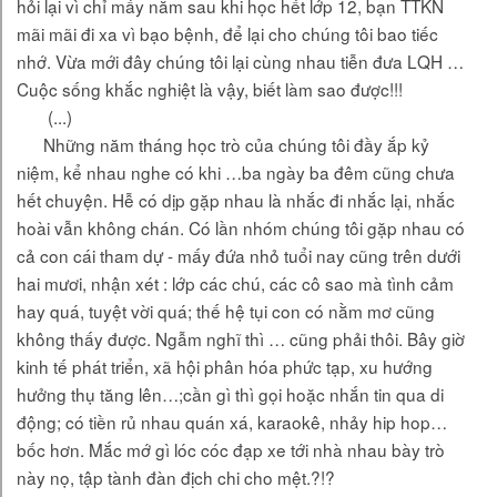
hỏi lại vì chỉ mấy năm sau khi học hết lớp 12, bạn TTKN
mãi mãi đi xa vì bạo bệnh, để lại cho chúng tôi bao tiếc
nhớ. Vừa mới đây chúng tôi lại cùng nhau tiễn đưa LQH …
Cuộc sống khắc nghiệt là vậy, biết làm sao được!!!
(...)
Những năm tháng học trò của chúng tôi đầy ắp kỷ
niệm, kể nhau nghe có khi …ba ngày ba đêm cũng chưa
hết chuyện. Hễ có dịp gặp nhau là nhắc đi nhắc lại, nhắc
hoài vẫn không chán. Có lần nhóm chúng tôi gặp nhau có
cả con cái tham dự - mấy đứa nhỏ tuổi nay cũng trên dưới
hai mươi, nhận xét : lớp các chú, các cô sao mà tình cảm
hay quá, tuyệt vời quá; thế hệ tụi con có nằm mơ cũng
không thấy được. Ngẫm nghĩ thì … cũng phải thôi. Bây giờ
kinh tế phát triển, xã hội phân hóa phức tạp, xu hướng
hưởng thụ tăng lên…;cần gì thì gọi hoặc nhắn tin qua di
động; có tiền rủ nhau quán xá, karaokê, nhảy hip hop…
bốc hơn. Mắc mớ gì lóc cóc đạp xe tới nhà nhau bày trò
này nọ, tập tành đàn địch chi cho mệt.?!?