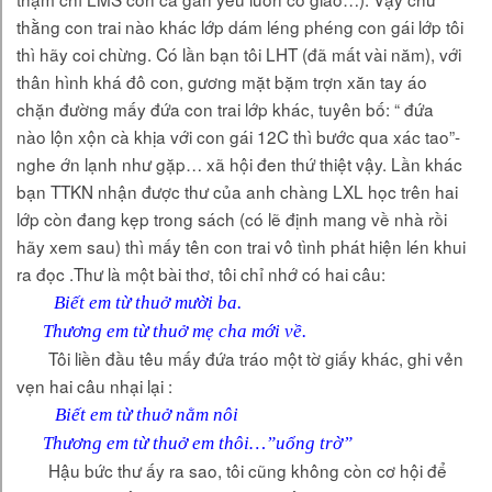
thằng con trai nào khác lớp dám léng phéng con gái lớp tôi
thì hãy coi chừng. Có lần bạn tôi LHT (đã mất vài năm), với
thân hình khá đô con, gương mặt bặm trợn xăn tay áo
chặn đường mấy đứa con trai lớp khác, tuyên bố: “ đứa
nào lộn xộn cà khịa với con gái 12C thì bước qua xác tao”-
nghe ớn lạnh như gặp… xã hội đen thứ thiệt vậy. Lần khác
bạn TTKN nhận được thư của anh chàng LXL học trên hai
lớp còn đang kẹp trong sách (có lẽ định mang về nhà rồi
hãy xem sau) thì mấy tên con trai vô tình phát hiện lén khui
ra đọc .Thư là một bài thơ, tôi chỉ nhớ có hai câu:
Biết em từ thuở mười ba.
Thương em từ thuở mẹ cha mới về.
Tôi liền đầu têu mấy đứa tráo một tờ giấy khác, ghi vẻn
vẹn hai câu nhại lại :
Biết em từ thuở nằm nôi
Thương em từ thuở em thôi…”uổng trờ”
Hậu bức thư ấy ra sao, tôi cũng không còn cơ hội để