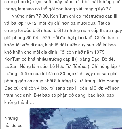
chung bao kỷ niệm suốt mấy năm trời dưới mái trường phổ
thông, làm sao có thể gói gọn trong vài trang giấy???
Những năm 77-80, Kon Tum chỉ có một trường cấp III
với ba lớp 10-12, mỗi lớp chỉ hơn ba mươi đứa. Tất cả
chúng tôi đều biết nhau, biết từ những năm cấp II sau ngày
giải phóng 30-04-1975. Hồi đó thật gian khổ. Chiến tranh
khốc liệt vừa đi qua, kinh tế đất nước suy sụp, để lại bao
khó khăn cho mỗi gia đình. Tôi còn nhớ năm 1975,
KonTum có khá nhiều trường cấp II (Hoàng Đạo, Bồ đề,
LaSan, Nông lâm súc, Lê Hữu Từ, Têrêxa ). Chỉ riêng lớp 7
trường Têrêxa của tôi đã có 80 học sinh, vậy mà sau giải
phóng gộp cả sang khối 8 trường Lý Tự Trọng– tức Hoàng
Đạo cũ- chỉ còn 4 lớp, rồi sang cấp III còn lại 3 lớp với non
trăm học sinh. Biết bao số phận dở dang, bao hoài bão
không thành…
Nhưng
hồi đó có