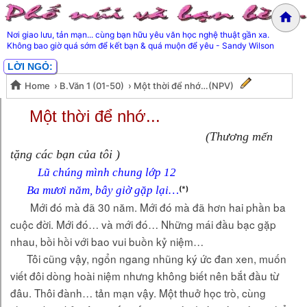
Nơi giao lưu, tản mạn... cùng bạn hữu yêu văn học nghệ thuật gần xa.
Không bao giờ quá sớm để kết bạn & quá muộn để yêu - Sandy Wilson
LỜI NGỎ:
Home
›
B.Văn 1 (01-50)
›
Một thời để nhớ…(NPV)
Một thời để nhớ…(NPV)
Một thời để nhớ...
(Thương mến
tặng các bạn của tôi )
Lũ chúng mình chung lớp 12
Ba mươi năm, bây giờ gặp lại…
(*)
Mới đó mà đã 30 năm. Mới đó mà đã hơn hai phần ba
cuộc đời. Mới đó… và mới đó… Những mái đầu bạc gặp
nhau, bồi hồi với bao vui buồn kỷ niệm…
Tôi cũng vậy, ngổn ngang nhũng ký ức đan xen, muốn
viết đôi dòng hoài niệm nhưng không biết nên bắt đầu từ
đâu. Thôi đành… tản mạn vậy. Một thuở học trò, cùng