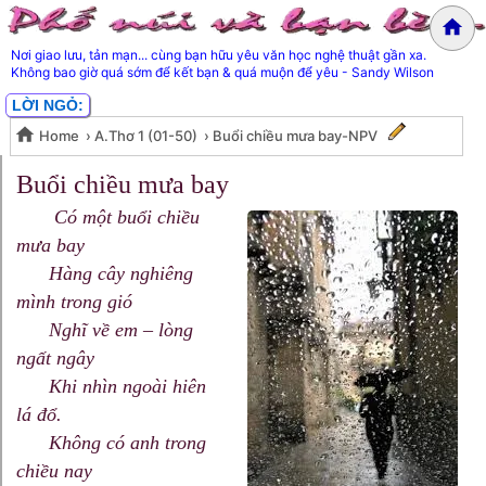
Nơi giao lưu, tản mạn... cùng bạn hữu yêu văn học nghệ thuật gần xa.
Không bao giờ quá sớm để kết bạn & quá muộn để yêu - Sandy Wilson
LỜI NGỎ:
Home
›
A.Thơ 1 (01-50)
›
Buổi chiều mưa bay-NPV
Buổi chiều mưa bay-NPV
Buổi chiều mưa bay
Có một buổi chiều
mưa bay
Hàng cây nghiêng
mình trong gió
Nghĩ về em – lòng
ngất ngây
Khi nhìn ngoài hiên
lá đổ.
Không có anh trong
chiều nay