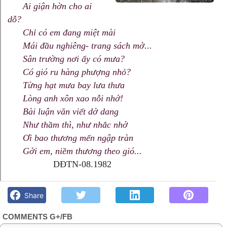
Ai giận hờn cho ai
dỗ?
Chỉ có em đang miệt mài
Mái đầu nghiêng- trang sách mở...
Sân trường nơi ấy có mưa?
Có gió ru hàng phượng nhỏ?
Từng hạt mưa bay lưa thưa
Lòng anh xôn xao nỗi nhớ!
Bài luận văn viết dở dang
Như thầm thì, như nhắc nhở
Ơi bao thương mến ngập tràn
Gởi em, niềm thương theo gió...
DĐTN-08.1982
Buổi chiều mưa bay-NPV - Góc kỷ niệm Phố núi và bạn bè.
Chút gì để nhớ!
Share
COMMENTS G+/FB